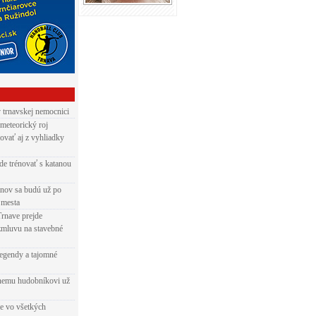
v trnavskej nemocnici
 meteorický roj
ovať aj z vyhliadky
de trénovať s katanou
nov sa budú už po
 mesta
Trnave prejde
zmluvu na stavebné
egendy a tajomné
rnemu hudobníkovi už
ie vo všetkých