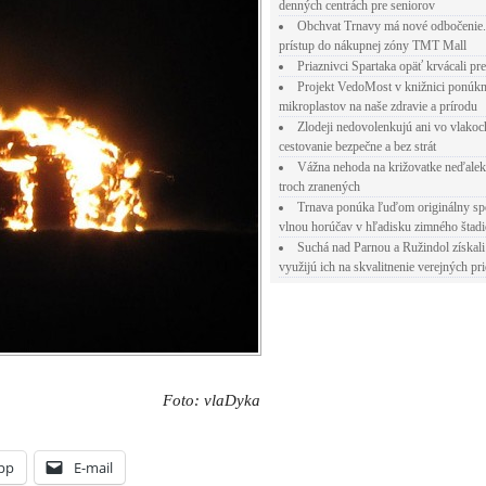
denných centrách pre seniorov
Obchvat Trnavy má nové odbočenie.
prístup do nákupnej zóny TMT Mall
Priaznivci Spartaka opäť krvácali pr
Projekt VedoMost v knižnici ponúkn
mikroplastov na naše zdravie a prírodu
Zlodeji nedovolenkujú ani vo vlakoc
cestovanie bezpečne a bez strát
Vážna nehoda na križovatke neďalek
troch zranených
Trnava ponúka ľuďom originálny sp
vlnou horúčav v hľadisku zimného štad
Suchá nad Parnou a Ružindol získali
využijú ich na skvalitnenie verejných pri
Foto: vlaDyka
pp
E-mail