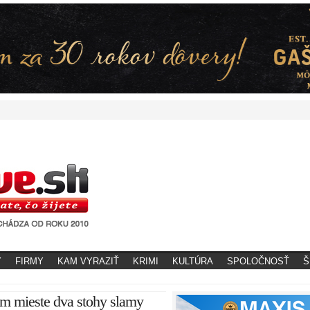
Y
FIRMY
KAM VYRAZIŤ
KRIMI
KULTÚRA
SPOLOČNOSŤ
Š
om mieste dva stohy slamy