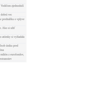
 Vodičom zjednoduší
e dobrú vec
e prednášku o vplyve
h. Ako si užiť
o atómky si vyžiadala
ôsob úniku pred
ióna
 milión z eurofondov,
estranstiev