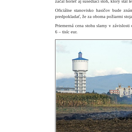
začal horieť aj susediaci stoh, ktorý stál 
Oficiálne stanovisko hasičov bude z
predpokladať, že za oboma požiarmi stoj
Priemerná cena stohu slamy v závislosti
6 – tisíc eur.