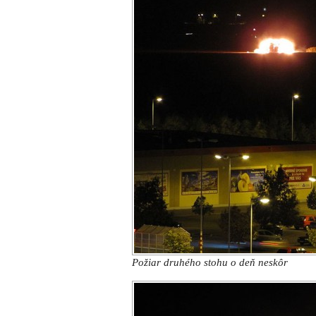
Požiar druhého stohu o deň neskôr