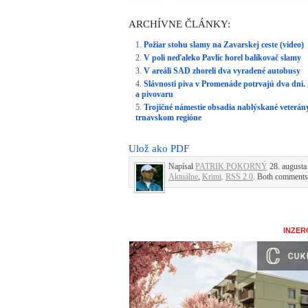
ARCHÍVNE ČLÁNKY:
Požiar stohu slamy na Zavarskej ceste (video)
V poli neďaleko Pavlíc horel balíkovač slamy
V areáli SAD zhoreli dva vyradené autobusy
Slávnosti piva v Promenáde potrvajú dva dni.
a pivovaru
Trojičné námestie obsadia nablýskané veterán
trnavskom regióne
Ulož ako PDF
Napísal
PATRIK POKORNÝ
28. augusta 
Aktuálne
,
Krimi
.
RSS 2.0
. Both comments 
INZER