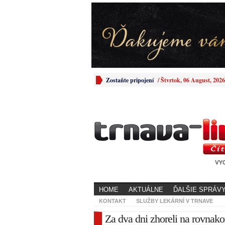
Zostaňte pripojení
/
Štvrtok, 06 August, 2026
HOME
AKTUÁLNE
ĎALŠIE SPRÁV
KONTAKT
SLUŽBY LEKÁRNÍ V TRNAVE
Za dva dni zhoreli na rovnak