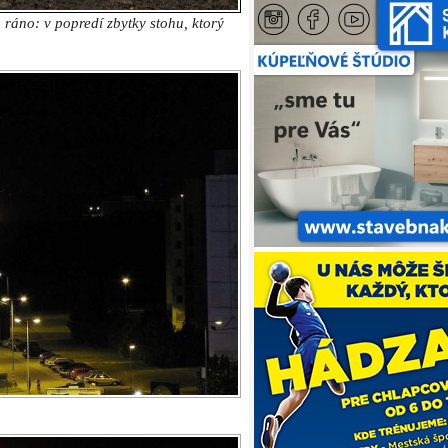
ráno: v popredí zbytky stohu, ktorý