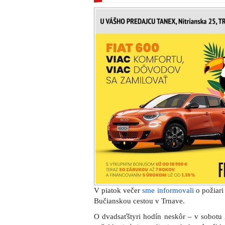
V piatok večer
sme informovali
o požiar
Bučianskou cestou v Trnave.
O dvadsaťštyri hodín neskôr – v sobotu