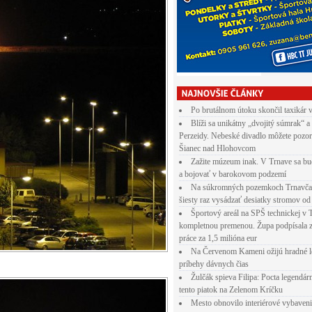
Po brutálnom útoku skončil taxikár 
Blíži sa unikátny „dvojitý súmrak“ a
Perzeidy. Nebeské divadlo môžete pozor
Šianec nad Hlohovcom
Zažite múzeum inak. V Trnave sa bu
a bojovať v barokovom podzemí
Na súkromných pozemkoch Trnavča
šiesty raz vysádzať desiatky stromov od
Športový areál na SPŠ technickej v 
kompletnou premenou. Župa podpísala 
práce za 1,5 milióna eur
Na Červenom Kameni ožijú hradné l
príbehy dávnych čias
Žulčák spieva Filipa: Pocta legendá
tento piatok na Zelenom Kríčku
Mesto obnovilo interiérové vybaven