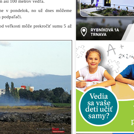
len asi 100 metrov vedľa.
náme v pondelok, no už dnes môžeme
a podpaľači.
 od veľkosti môže prekročiť sumu 5 až