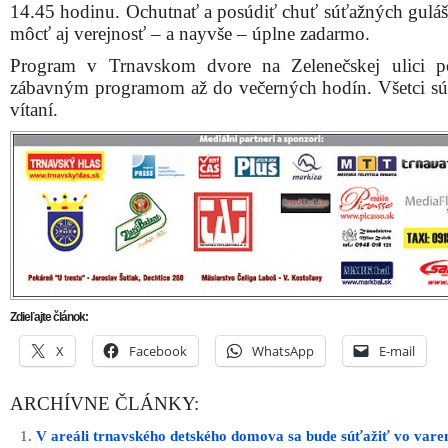
14.45 hodinu. Ochutnať a posúdiť chuť súťažných gulá
môcť aj verejnosť – a nayvše – úplne zadarmo.
Program v Trnavskom dvore na Zelenečskej ulici p
zábavným programom až do večerných hodín. Všetci sú
vítaní.
Zdieľajte článok:
X
Facebook
WhatsApp
E-mail
ARCHÍVNE ČLÁNKY:
V areáli trnavského detského domova sa bude súťažiť vo varen