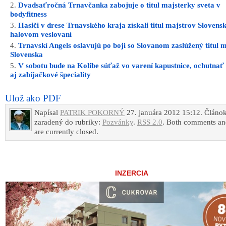
Dvadsaťročná Trnavčanka zabojuje o titul majsterky sveta v
bodyfitness
Hasiči v drese Trnavského kraja získali titul majstrov Slovens
halovom veslovaní
Trnavskí Angels oslavujú po boji so Slovanom zaslúžený titul 
Slovenska
V sobotu bude na Kolibe súťaž vo varení kapustnice, ochutnať
aj zabíjačkové špeciality
Ulož ako PDF
Napísal
PATRIK POKORNÝ
27. januára 2012 15:12. Článok
zaradený do rubriky:
Pozvánky
.
RSS 2.0
. Both comments an
are currently closed.
INZERCIA