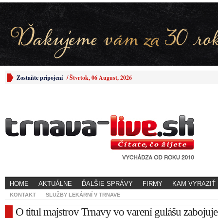
Zostaňte pripojení
/
Štvrtok, 06 August, 2026
HOME
AKTUÁLNE
ĎALŠIE SPRÁVY
FIRMY
KAM VYRAZIŤ
KONTAKT
SLUŽBY LEKÁRNÍ V TRNAVE
O titul majstrov Trnavy vo varení gulášu zabojuje