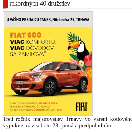
rekordných 40 družstiev
Tretí ročník majstrovstiev Trnavy vo varení kotlovéh
vypukne už v sobotu 28. januára predpoludním.