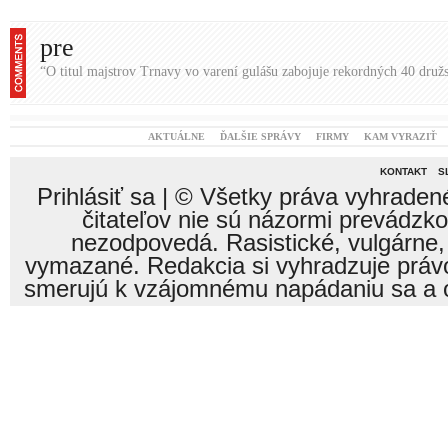
pre
“O titul majstrov Trnavy vo varení gulášu zabojuje rekordných 40 družs
AKTUÁLNE
ĎALŠIE SPRÁVY
FIRMY
KAM VYRAZIŤ
KONTAKT
S
Prihlásiť sa
| © Všetky práva vyhraden
čitateľov nie sú názormi prevádzk
nezodpovedá. Rasistické, vulgárne,
vymazané. Redakcia si vyhradzuje právo
smerujú k vzájomnému napádaniu sa a o