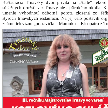
Reštaurácia Trnavský dvor privíta na „štarte“ rekor
súťažných družstiev z Trnavy ale aj širokého okolia. Ku
umenie vyhodnotí odborná porota zložená zo šéfk
štyroch trnavských reštaurácií. Na jej čelo postavili org
známu televíznu „postavičku“ Martinku – Kleopatru z Tu