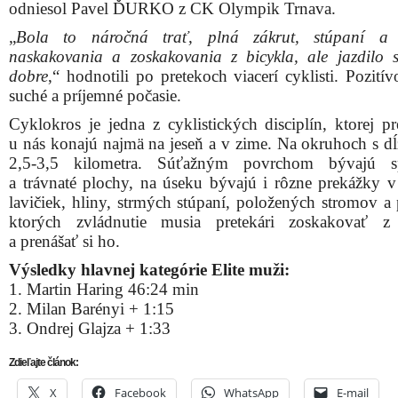
odniesol Pavel ĎURKO z CK Olympik Trnava.
„
Bola to náročná trať, plná zákrut, stúpaní a k
naskakovania a zoskakovania z bicykla, ale jazdilo 
dobre
,“ hodnotili po pretekoch viacerí cyklisti. Pozití
suché a príjemné počasie.
Cyklokros je jedna z cyklistických disciplín, ktorej pr
u nás konajú najmä na jeseň a v zime. Na okruhoch s dĺ
2,5-3,5 kilometra. Súťažným povrchom bývajú s
a trávnaté plochy, na úseku bývajú i rôzne prekážky 
lavičiek, hliny, strmých stúpaní, položených stromov a 
ktorých zvládnutie musia pretekári zoskakovať z 
a prenášať si ho.
Výsledky hlavnej kategórie Elite muži:
1. Martin Haring 46:24 min
2. Milan Barényi + 1:15
3. Ondrej Glajza + 1:33
Zdieľajte článok:
X
Facebook
WhatsApp
E-mail