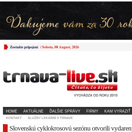
Zostaňte pripojení
/
Sobota, 08 August, 2026
HOME
AKTUÁLNE
ĎALŠIE SPRÁVY
FIRMY
KAM VYRAZIŤ
KONTAKT
SLUŽBY LEKÁRNÍ V TRNAVE
Slovenskú cyklokrosovú sezónu otvorili vydare