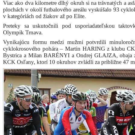
Viac ako dva kilometre dlhý okruh si na trávnatých a as
plochách v okolí futbalového areálu vyskúšalo 93 cyklo
v kategóriách od žiakov až po Elite.
Preteky sa uskutočnili pod usporiadateľskou takt
Olympik Trnava.
Vynikajúcu formu medzi mužmi potvrdili minuloročn
cyklokrosového pohára – Martin HARING z klubu CK
Bystrica a Milan BARÉNYI a Ondrej GLAJZA, obaja
KCK Osľany, ktorí 10 okruhov zvládli za približne 47 m