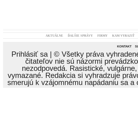
AKTUÁLNE
ĎALŠIE SPRÁVY
FIRMY
KAM VYRAZIŤ
KONTAKT
S
Prihlásiť sa
| © Všetky práva vyhraden
čitateľov nie sú názormi prevádzk
nezodpovedá. Rasistické, vulgárne,
vymazané. Redakcia si vyhradzuje právo
smerujú k vzájomnému napádaniu sa a o