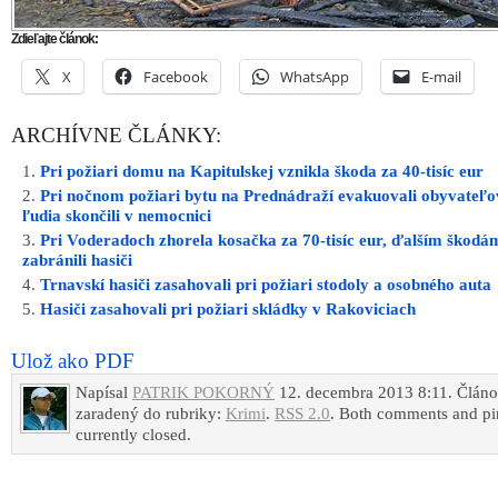
Zdieľajte článok:
X
Facebook
WhatsApp
E-mail
ARCHÍVNE ČLÁNKY:
Pri požiari domu na Kapitulskej vznikla škoda za 40-tisíc eur
Pri nočnom požiari bytu na Prednádraží evakuovali obyvateľov
ľudia skončili v nemocnici
Pri Voderadoch zhorela kosačka za 70-tisíc eur, ďalším škodá
zabránili hasiči
Trnavskí hasiči zasahovali pri požiari stodoly a osobného auta
Hasiči zasahovali pri požiari skládky v Rakoviciach
Ulož ako PDF
Napísal
PATRIK POKORNÝ
12. decembra 2013 8:11. Článo
zaradený do rubriky:
Krimi
.
RSS 2.0
. Both comments and pi
currently closed.