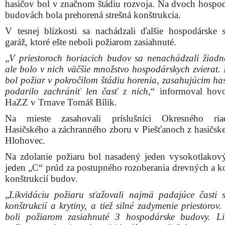
hasičov bol v značnom štádiu rozvoja. Na dvoch hospo
budovách bola prehorená strešná konštrukcia.
V tesnej blízkosti sa nachádzali ďalšie hospodárske 
garáž, ktoré ešte neboli požiarom zasiahnuté.
„
V priestoroch horiacich budov sa nenachádzali žiadn
ale bolo v nich väčšie množstvo hospodárskych zvierat.
bol požiar v pokročilom štádiu horenia, zasahujúcim ha
podarilo zachrániť len časť z nich
,“ informoval hov
HaZZ v Trnave Tomáš Bílik.
Na mieste zasahovali príslušníci Okresného riadi
Hasičského a záchranného zboru v Piešťanoch z hasičskej
Hlohovec.
Na zdolanie požiaru bol nasadený jeden vysokotlakov
jeden „C“ prúd za postupného rozoberania drevných a 
konštrukcií budov.
„
Likvidáciu požiaru sťažovali najmä padajúce časti s
konštrukcií a krytiny, a tiež silné zadymenie priestorov
boli požiarom zasiahnuté 3 hospodárske budovy. Li