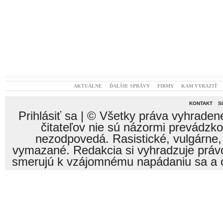
AKTUÁLNE
ĎALŠIE SPRÁVY
FIRMY
KAM VYRAZIŤ
KONTAKT
S
Prihlásiť sa
| © Všetky práva vyhraden
čitateľov nie sú názormi prevádzk
nezodpovedá. Rasistické, vulgárne,
vymazané. Redakcia si vyhradzuje právo
smerujú k vzájomnému napádaniu sa a o