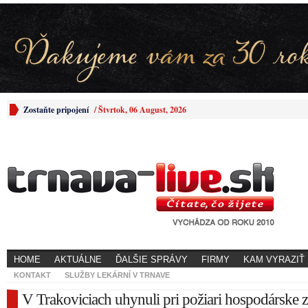
Zostaňte pripojení
/
Štvrtok, 06 August, 2026
HOME
AKTUÁLNE
ĎALŠIE SPRÁVY
FIRMY
KAM VYRAZIŤ
KONTAKT
SLUŽBY LEKÁRNÍ V TRNAVE
V Trakoviciach uhynuli pri požiari hospodárske z