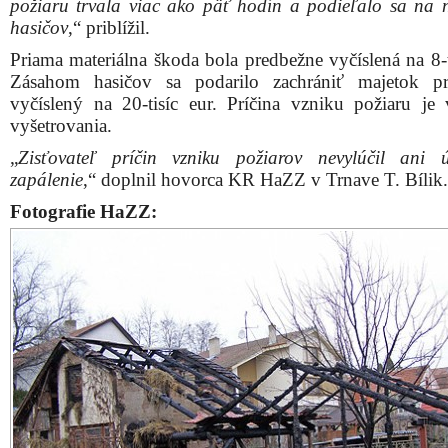
požiaru trvala viac ako päť hodín a podieľalo sa na 
hasičov
,“ priblížil.
Priama materiálna škoda bola predbežne vyčíslená na 8-t
Zásahom hasičov sa podarilo zachrániť majetok pr
vyčíslený na 20-tisíc eur. Príčina vzniku požiaru je 
vyšetrovania.
„
Zisťovateľ príčin vzniku požiarov nevylúčil ani 
zapálenie
,“ doplnil hovorca KR HaZZ v Trnave T. Bílik.
Fotografie HaZZ: