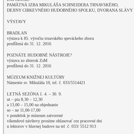
a 13,00 – 15,00 na objednanie
so – ne 11,00-17,00
v pondelok je múzeum zatvorené
víkendové návštevy prosíme ohlasovať cez pracovné dni
u lektorov v hlavnej budove na tel .č. 033/ 5512 913
EXPOZÍCIA
William Schiffer
– ŽIVOT A DIELO SOCHÁRA A MEDAILÉRA
VÝSTAVY
Slováci, píšte po slovensky!
Výstava k 250. výročiu narodenia A. Bernoláka
predĺžená do 31. 12. 2016
ZABUDNUTÝ DETSKÝ SVET?
Výstava rozprávkových kníh a hračiek z 20. storočia
zo zbierok Západoslovenského múzea v Trnave
do 27. marca 2017
PODUJATIA
ČÍTAME SI ROZPRÁVKU
Sprievodné podujatie pre základné školy k výstave Zabudnutý detský svet?