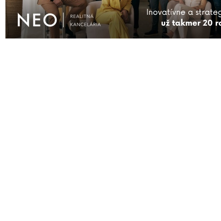
pre
“Zrekonštruovanú budovu Západoslovenského múzea sprístupnia od 1. a
AKTUÁLNE
ĎALŠIE SPRÁVY
FIRMY
KAM VYRAZIŤ
KONTAKT
S
Prihlásiť sa
| © Všetky práva vyhraden
čitateľov nie sú názormi prevádzk