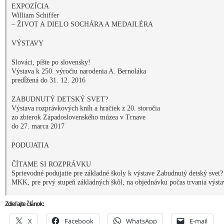
MKK, pre prvý stupeň základných škôl, na objednávku počas trvania výst
Zdieľajte článok:
X
Facebook
WhatsApp
E-mail
ARCHÍVNE ČLÁNKY:
Noc múzeí a galérií prinesie večerné prehliadky Západosloven
múzea, Domu hudby aj Múzea knižnej kultúry
Do Západoslovenského múzea sa po šiestich rokoch vracia exp
venovaná dejinám Trnavy
Na nádvorí Západoslovenského múzea uvedú divadelné predst
Umlčaný potomok
Revitalizácia areálu Západoslovenského múzea v Trnave, vrát
záhrady, sa má začať v tomto roku (+vizualizácie)
Environmentálny festival Ekofest sa 19. júna vráti záhrad
Západoslovenského múzea v Trnave
Ulož ako PDF
Napísal
REDAKCIA
18. marca 2016 6:39. Článok je zarade