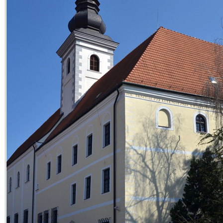
Fo
PROGRAM ZÁPADOSLOVENSKÉHO MÚZEA V TRNAVE
APRÍL 2016
Zriaďovateľom Západoslovenského múzea je Trnavský samosprávny kraj
BUDOVA NA MÚZEJNOM NÁM. 3
tel.033/5512913, 033/5512 911
mail: zsmuzeum@zupa-tt.sk
info: www.zsmuzeum.sk
otvorené expozície:
SAKRÁLNE PAMIATKY