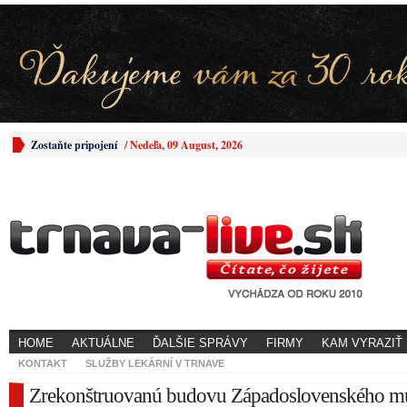
Zostaňte pripojení
/
Nedeľa, 09 August, 2026
HOME
AKTUÁLNE
ĎALŠIE SPRÁVY
FIRMY
KAM VYRAZIŤ
KONTAKT
SLUŽBY LEKÁRNÍ V TRNAVE
Zrekonštruovanú budovu Západoslovenského m