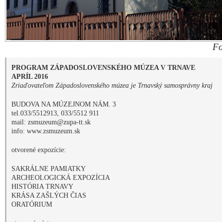
ARCHEOLOGICKÁ EXPOZÍCIA
HISTÓRIA TRNAVY
KRÁSA ZAŠLÝCH ČIAS
ORATÓRIUM
otvorené výstavy:
MAROKO – RAJ GEOLÓGOV
geologická výstava doplnená fotografiami
výstava potrvá do 28. 2. 2017
podujatia:
HOLLÉHO PAMÄTNÍK
organizuje Trnavské osvetové stredisko
4. – 5. apríl 2016, 8. apríl 2016, v čase od 8,00 h do16,00 h
DOM HUDBY M. SCHNEIDERA TRNAVSKÉHO
Ul. M. Schneidera Trnavského 5, Trnava
OTVÁRACIE HODINY:
LETNÁ SEZÓNA 1. 4. – 30. 9.
ut – pia 8,30 – 12,30 na objednanie
a 13,00 – 14,30