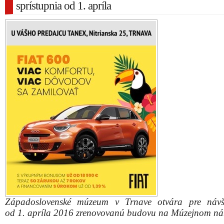
sprístupnia od 1. apríla
Západoslovenské múzeum v Trnave otvára pre návšt
od 1. apríla 2016 zrenovovanú budovu na Múzejnom nám
Po výmene okien, rekonštrukcii fasád budovy a osaden
výťahu sú výstavné priestory dostupné aj hendike
návštevníkom, informovala Simona Jurč
Západoslovenského múzea.
Návštevníci si môžu pozrieť expozície Sakrálne p
História Trnavy, Krása zašlých čias, Oratórium a výstav
– raj geológov, História Trnava a Archeologickú expozíc
„Obnova interiéru múzea naďalej pokračuje a p
sprístupníme aj ďalšie expozície,“
pripomenula Jurčová.