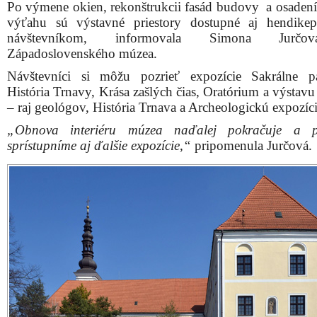
Budova Západoslovenského múzea
Fo
Múzeum bude od 1. apríla 2016 otvorené od utorka d
v čase od 8.00 do 17.00 a cez víkendy od 11.00 d
hodiny.
Budovy Múzea knižnej kultúry a Domu hudby M
Schneidera Trnavského budú otvorené v režime letnej se
Informácie nájdete aj na
www.zsmuzeum.sk
.