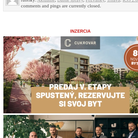
rubriky:
Aktuálne
,
Ďalšie správy
,
Pozvánky
,
Trnava
.
RSS 2.0
comments and pings are currently closed.
INZERCIA