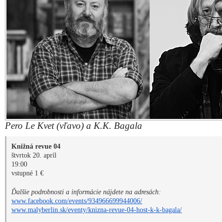
Pero Le Kvet (vľavo) a K.K. Bagala
Knižná revue 04
štvrtok 20. apríl
19:00
vstupné 1 €
Ďalšie podrobnosti a informácie nájdete na adresách:
www.facebook.com/events/934966699944006/
www.malyberlin.sk/eventy/knizna-revue-04-host-k-k-bagala/