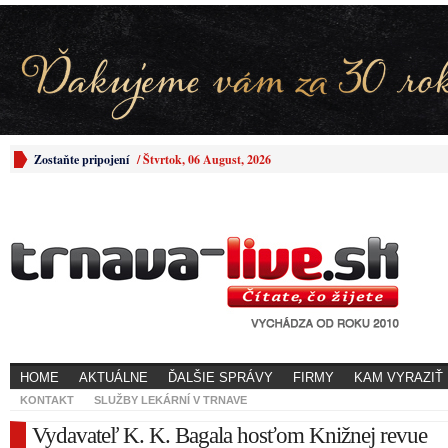
Zostaňte pripojení
/
Štvrtok, 06 August, 2026
HOME
AKTUÁLNE
ĎALŠIE SPRÁVY
FIRMY
KAM VYRAZIŤ
KONTAKT
SLUŽBY LEKÁRNÍ V TRNAVE
Vydavateľ K. K. Bagala hosťom Knižnej revue