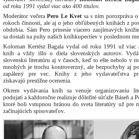
od roku 1991 vydal viac ako 400 titulov.
Moderátor večera
Pero Le Kvet
sa s ním porozpráva o
rokoch činnosti, ale aj o jeho obľúbených knihách z po
obdobia. Sám Pero prinesie viacero zaujímavých knižie
sa dostali na pulty našich kníhkupectiev v poslednom mes
Koloman Kertész Bagala vydal od roku 1991 už viac
kníh a vždy išlo o diela slovenských autorov. Vydá
slovenskú literatúru aj v časoch, keď to ešte nebolo v 
mnohých je trochu kontroverzný, ale bezpochyby aj p
zapálený pre vec. Knihy z jeho vydavateľstva pra
získavajú prestížne ocenenia.
Okrem vydávania kníh sa venuje organizovaniu lit
podujatí a každoročne realizuje dôležité súťaže Báseň a 
ktoré boli vstupnou bránou do sveta literatúry už pre
začínajúcich spisovateľov.