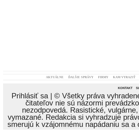
AKTUÁLNE
ĎALŠIE SPRÁVY
FIRMY
KAM VYRAZIŤ
KONTAKT
S
Prihlásiť sa
| © Všetky práva vyhraden
čitateľov nie sú názormi prevádzk
nezodpovedá. Rasistické, vulgárne,
vymazané. Redakcia si vyhradzuje právo
smerujú k vzájomnému napádaniu sa a o