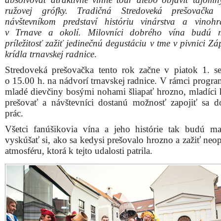
ružovej grófky. Tradičná Stredoveká prešovačka 
návštevníkom predstaví históriu vinárstva a vinohr
v Trnave a okolí. Milovníci dobrého vína budú m
príležitosť zažiť jedinečnú degustáciu v tme v pivnici 
krídla trnavskej radnice
.
Stredoveká prešovačka tento rok začne v piatok 1. s
o 15.00 h. na nádvorí trnavskej radnice. V rámci progr
mladé dievčiny bosými nohami šliapať hrozno, mladíci
prešovať a návštevníci dostanú možnosť zapojiť sa d
prác.
Všetci fanúšikovia vína a jeho histórie tak budú m
vyskúšať si, ako sa kedysi prešovalo hrozno a zažiť neo
atmosféru, ktorá k tejto udalosti patrila.