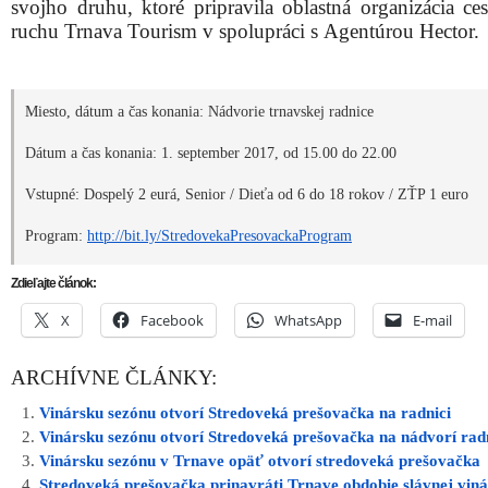
svojho druhu, ktoré pripravila oblastná organizácia ce
ruchu Trnava Tourism v spolupráci s Agentúrou Hector.
Miesto, dátum a čas konania: Nádvorie trnavskej radnice
Dátum a čas konania: 1. september 2017, od 15.00 do 22.00
Vstupné: Dospelý 2 eurá, Senior / Dieťa od 6 do 18 rokov / ZŤP 1 euro
Program:
http://bit.ly/StredovekaPresovackaProgram
Zdieľajte článok:
X
Facebook
WhatsApp
E-mail
ARCHÍVNE ČLÁNKY:
Vinársku sezónu otvorí Stredoveká prešovačka na radnici
Vinársku sezónu otvorí Stredoveká prešovačka na nádvorí rad
Vinársku sezónu v Trnave opäť otvorí stredoveká prešovačka
Stredoveká prešovačka prinavráti Trnave obdobie slávnej viná