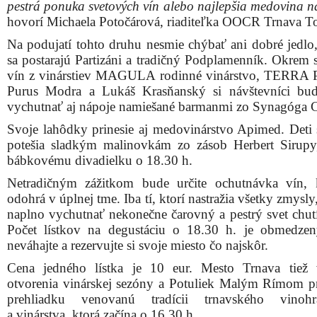
pestrá ponuka svetových vín alebo najlepšia medovina na
hovorí Michaela Potočárová, riaditeľka OOCR Trnava T
Na podujatí tohto druhu nesmie chýbať ani dobré jedlo,
sa postarajú Partizáni a tradičný Podplamenník. Okrem 
vín z vinárstiev MAGULA rodinné vinárstvo, TERRA
Purus Modra a Lukáš Krasňanský si návštevníci bu
vychutnať aj nápoje namiešané barmanmi zo Synagóga C
Svoje lahôdky prinesie aj medovinárstvo Apimed. Deti s
potešia sladkým malinovkám zo zásob Herbert Sirupy
bábkovému divadielku o 18.30 h.
Netradičným zážitkom bude určite ochutnávka vín, 
odohrá v úplnej tme. Iba tí, ktorí nastražia všetky zmysl
naplno vychutnať nekonečne čarovný a pestrý svet chutí
Počet lístkov na degustáciu o 18.30 h. je obmedzen
neváhajte a rezervujte si svoje miesto čo najskôr.
Cena jedného lístka je 10 eur. Mesto Trnava tiež
otvorenia vinárskej sezóny a Potuliek Malým Rímom pr
prehliadku venovanú tradícii trnavského vinohra
a vinárstva, ktorá začína o 16.30 h.