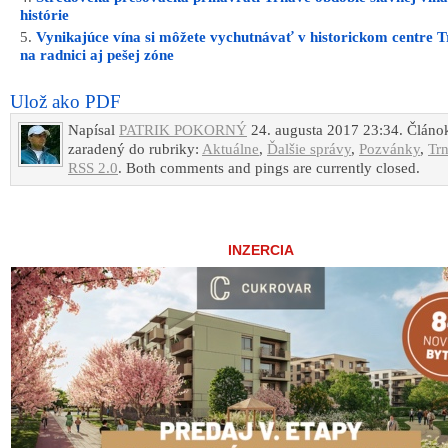
histórie
Vynikajúce vína si môžete vychutnávať v historickom centre 
na radnici aj pešej zóne
Ulož ako PDF
Napísal
PATRIK POKORNÝ
24. augusta 2017 23:34. Článok
zaradený do rubriky:
Aktuálne
,
Ďalšie správy
,
Pozvánky
,
Tr
RSS 2.0
. Both comments and pings are currently closed.
INZERCIA