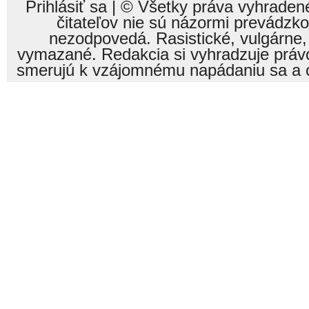
Prihlásiť sa
| © Všetky práva vyhraden
čitateľov nie sú názormi prevádzk
nezodpovedá. Rasistické, vulgárne,
vymazané. Redakcia si vyhradzuje právo
smerujú k vzájomnému napádaniu sa a o