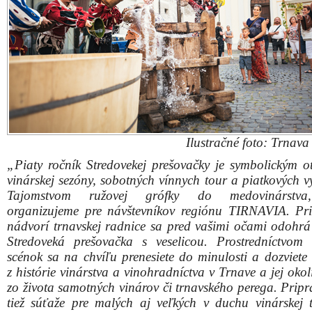
Ilustračné foto: Trnav
„Piaty ročník Stredovekej prešovačky je symbolickým o
vinárskej sezóny, sobotných vínnych tour a piatkových v
Tajomstvom ružovej grófky do medovinárstva
organizujeme pre návštevníkov regiónu TIRNAVIA. P
nádvorí trnavskej radnice sa pred vašimi očami odohr
Stredoveká prešovačka s veselicou. Prostredníctvom
scénok sa na chvíľu prenesiete do minulosti a dozviete 
z histórie vinárstva a vinohradníctva v Trnave a jej okol
zo života samotných vinárov či trnavského perega. Pripr
tiež súťaže pre malých aj veľkých v duchu vinárskej t