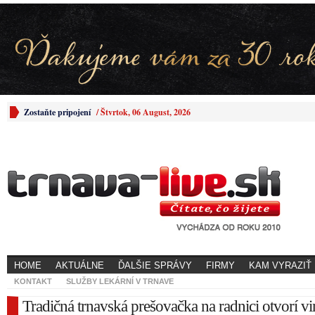
Zostaňte pripojení
/
Štvrtok, 06 August, 2026
HOME
AKTUÁLNE
ĎALŠIE SPRÁVY
FIRMY
KAM VYRAZIŤ
KONTAKT
SLUŽBY LEKÁRNÍ V TRNAVE
Tradičná trnavská prešovačka na radnici otvorí v