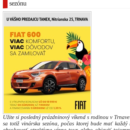
sezónu
Užite si posledný prázdninový víkend s rodinou v Trnave
sa totiž vinárska sezóna, počas ktorej bude mať každý
absolvovať atraktívne vínne tour alebo objaviť tajomn