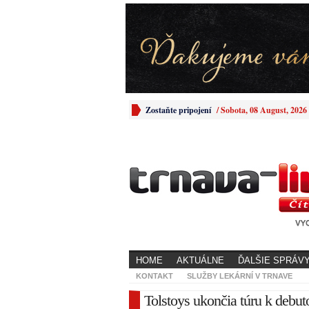
Zostaňte pripojení
/
Sobota, 08 August, 2026
HOME
AKTUÁLNE
ĎALŠIE SPRÁV
KONTAKT
SLUŽBY LEKÁRNÍ V TRNAVE
Tolstoys ukončia túru k deb