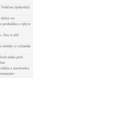
 Vodičom zjednoduší
e dobrú vec
e prednášku o vplyve
h. Ako si užiť
o atómky si vyžiadala
ôsob úniku pred
ióna
 milión z eurofondov,
estranstiev