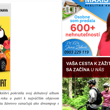
któbri pokrstila svoj debutový album
 roku a patrí k najväčším objavom
ciu žánrovo označujú ako dreampop s