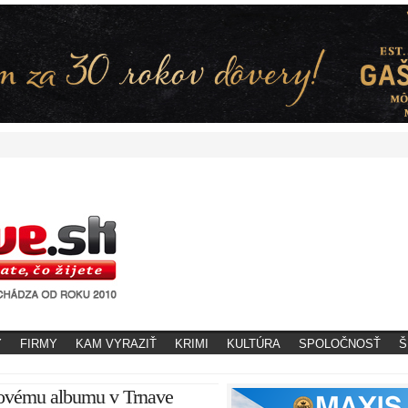
Y
FIRMY
KAM VYRAZIŤ
KRIMI
KULTÚRA
SPOLOČNOSŤ
Š
utovému albumu v Trnave