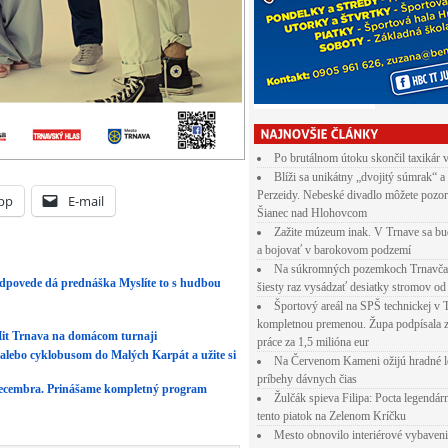
Po brutálnom útoku skončil taxikár 
Blíži sa unikátny „dvojitý súmrak“ a
Perzeidy. Nebeské divadlo môžete pozor
pp
E-mail
Šianec nad Hlohovcom
Zažite múzeum inak. V Trnave sa bu
a bojovať v barokovom podzemí
Na súkromných pozemkoch Trnavča
dpovede dá prednáška Myslíte to s hudbou
šiesty raz vysádzať desiatky stromov od
Športový areál na SPŠ technickej v 
kompletnou premenou. Župa podpísala 
Hit Trnava na domácom turnaji
práce za 1,5 milióna eur
alebo cyklobusom do Malých Karpát a užite si
Na Červenom Kameni ožijú hradné l
príbehy dávnych čias
 decembra. Prinášame kompletný program
Žulčák spieva Filipa: Pocta legendá
tento piatok na Zelenom Kríčku
Mesto obnovilo interiérové vybaven