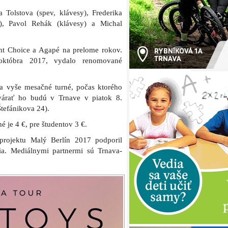
 Tolstova (spev, klávesy), Frederika
e), Pavol Rehák (klávesy) a Michal
ht Choice a Agapé na prelome rokov.
októbra 2017, vydalo renomované
a vyše mesačné turné, počas ktorého
tvárať ho budú v Trnave v piatok 8.
tefánikova 24).
é je 4 €, pre študentov 3 €.
projektu Malý Berlín 2017 podporil
a. Mediálnymi partnermi sú Trnava-