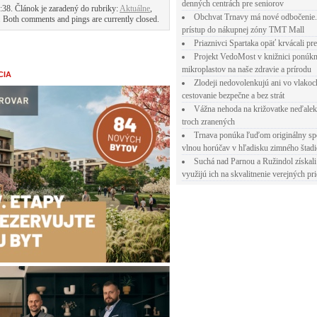
denných centrách pre seniorov
38. Článok je zaradený do rubriky:
Aktuálne
,
Obchvat Trnavy má nové odbočenie.
. Both comments and pings are currently closed.
prístup do nákupnej zóny TMT Mall
Priaznivci Spartaka opäť krvácali pr
Projekt VedoMost v knižnici ponúkn
mikroplastov na naše zdravie a prírodu
CIA
Zlodeji nedovolenkujú ani vo vlakoc
cestovanie bezpečne a bez strát
Vážna nehoda na križovatke neďalek
troch zranených
Trnava ponúka ľuďom originálny sp
vlnou horúčav v hľadisku zimného štad
Suchá nad Parnou a Ružindol získali
využijú ich na skvalitnenie verejných pri