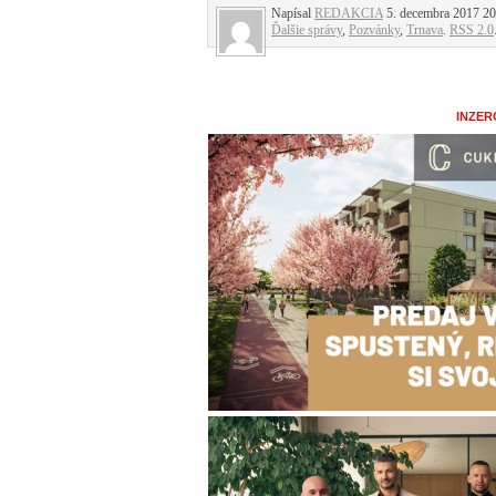
Napísal
REDAKCIA
5. decembra 2017 20:
Ďalšie správy
,
Pozvánky
,
Trnava
.
RSS 2.0
INZER