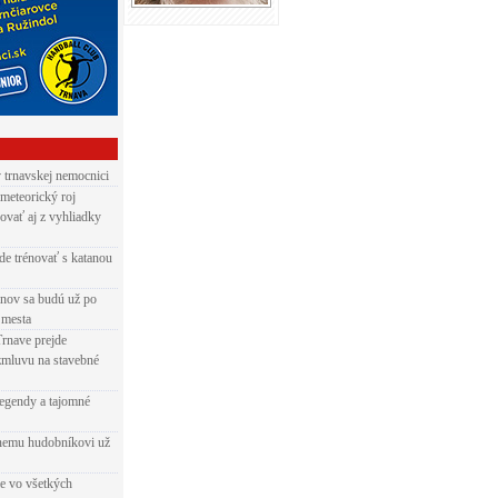
v trnavskej nemocnici
 meteorický roj
ovať aj z vyhliadky
de trénovať s katanou
nov sa budú už po
 mesta
Trnave prejde
zmluvu na stavebné
egendy a tajomné
rnemu hudobníkovi už
ie vo všetkých