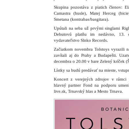
Skupina pozostáva z piatich členov: Ela
Camastra (husle), Matej Herceg (bici
Smetana (kontrabas/basgitara).
Upútali na seba už prvými singlami Rig
Debutovú platňu im nedávno, 13. 
vydavateľstvo Slnko Records.
Začiatkom novembra Tolstoys vyrazili n
zavítali aj do Prahy a Budapešti. Uza
decembra o 20.00 v bare Zelený kríček (Š
Lístky sa budú predávať na mieste, vstupn
Koncert z verejných zdrojov v rámci 
hlavný partner Fond na podporu umeni
live.sk, Trnavský hlas a Mesto Trnava.