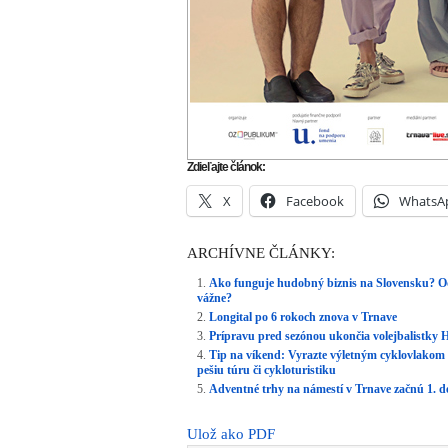
Zdieľajte článok:
X
Facebook
WhatsA
ARCHÍVNE ČLÁNKY:
Ako funguje hudobný biznis na Slovensku? O
vážne?
Longital po 6 rokoch znova v Trnave
Prípravu pred sezónou ukončia volejbalistky 
Tip na víkend: Vyrazte výletným cyklovlakom 
pešiu túru či cykloturistiku
Adventné trhy na námestí v Trnave začnú 1.
Ulož ako PDF