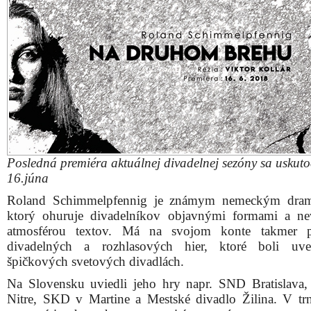
Posledná premiéra aktuálnej divadelnej sezóny sa uskuto
16.júna
Roland Schimmelpfennig je známym nemeckým dram
ktorý ohuruje divadelníkov objavnými formami a n
atmosférou textov. Má na svojom konte takmer pä
divadelných a rozhlasových hier, ktoré boli uv
špičkových svetových divadlách.
Na Slovensku uviedli jeho hry napr. SND Bratislav
Nitre, SKD v Martine a Mestské divadlo Žilina. V t