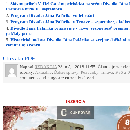
Slávny príbeh Veľký Gatsby prichádza na scénu Divadla Jána 
Premiéra bude 16. septembra
Program Divadla Jána Palárika vo februári
Program Divadla Jána Palárika v Trnave – september, októbe
Divadlo Jána Palárika pripravuje v novej sezóne šesť premiér,
ju Malý princ
Historická budova Divadla Jána Palárika sa zrejme dočká ob
zvnútra aj zvonku
Ulož ako PDF
Napísal
REDAKCIA
28. mája 2018 11:55. Článok je zarade
rubriky:
Aktuálne
,
Ďalšie správy
,
Pozvánky
,
Trnava
.
RSS 2.0
comments and pings are currently closed.
INZERCIA