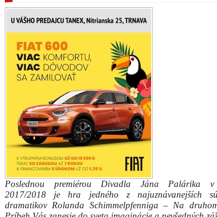
Poslednou premiérou Divadla Jána Palárika v
2017/2018 je hra jedného z najuznávanejších sú
dramatikov Rolanda Schimmelpfenniga – Na druhom
Príbeh Vás zanesie do sveta imaginácie a nevšedných záž