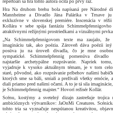
repertoári sa hra tohto autora ocitá po prvý raz.
Hra Na druhom brehu bola napísaná pre Národné di
Mannheime a Divadlo Jána Palárika v Trnave ju
exkluzívne v slovenskej premiére. Inscenácia v réžii
Kollára v sebe spája fantáziu Schimmelpfennigovho
atraktívnymi režijnými prostriedkami a vizuálnymi prvk
„Na Schimmelpfennigovom texte ma zaujalo, že 
imagináciu tak, ako poézia. Zároveň dáva poézii iný
posúva ju na úroveň divadla, čo je mne osobn
sympatické. Schimmelpfennig pomenúva divadlo
najstaršie archetypálne rozprávanie. Napriek tom
vyjadruje k vysoko aktuálnym témam, je v tom cel
staré, pôvodné, ako rozprávanie príbehov našimi babičk
ktorých sme sa báli, smiali a prežívali všetky emócie, 
diali priamo pred našimi očami. A to je tá sila imaginácie,
je Schimmelpfennig majster.“ Hovorí režisér Kollár.
Scénu, kostýmy a svetelný dizajn zastrešuje trojica
ambicióznych výtvarníkov: JaOnMi Creatures. Scénick
tohto tria sa vyznačuje nespútanou kreativitou, objav