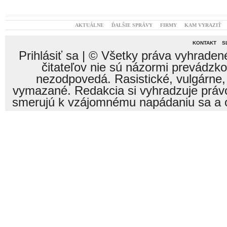
AKTUÁLNE
ĎALŠIE SPRÁVY
FIRMY
KAM VYRAZIŤ
KONTAKT
S
Prihlásiť sa
| © Všetky práva vyhraden
čitateľov nie sú názormi prevádzk
nezodpovedá. Rasistické, vulgárne,
vymazané. Redakcia si vyhradzuje právo
smerujú k vzájomnému napádaniu sa a o