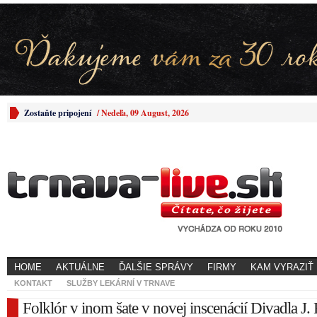
Zostaňte pripojení
/
Nedeľa, 09 August, 2026
HOME
AKTUÁLNE
ĎALŠIE SPRÁVY
FIRMY
KAM VYRAZIŤ
KONTAKT
SLUŽBY LEKÁRNÍ V TRNAVE
Folklór v inom šate v novej inscenácií Divadla J. 