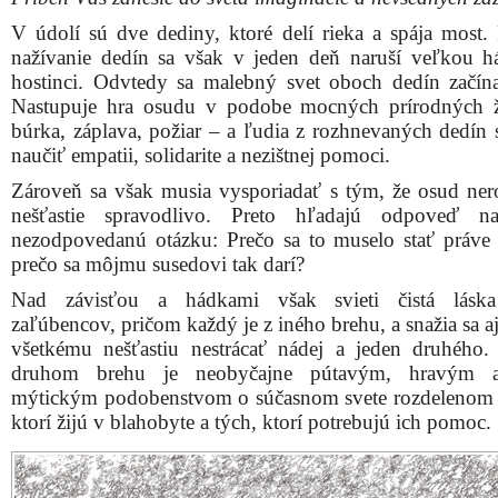
V údolí sú dve dediny, ktoré delí rieka a spája most.
nažívanie dedín sa však v jeden deň naruší veľkou 
hostinci. Odvtedy sa malebný svet oboch dedín začín
Nastupuje hra osudu v podobe mocných prírodných 
búrka, záplava, požiar – a ľudia z rozhnevaných dedín 
naučiť empatii, solidarite a nezištnej pomoci.
Zároveň sa však musia vysporiadať s tým, že osud ner
nešťastie spravodlivo. Preto hľadajú odpoveď n
nezodpovedanú otázku: Prečo sa to muselo stať práv
prečo sa môjmu susedovi tak darí?
Nad závisťou a hádkami však svieti čistá lásk
zaľúbencov, pričom každý je z iného brehu, a snažia sa a
všetkému nešťastiu nestrácať nádej a jeden druhého
druhom brehu je neobyčajne pútavým, hravým 
mýtickým podobenstvom o súčasnom svete rozdelenom 
ktorí žijú v blahobyte a tých, ktorí potrebujú ich pomoc.