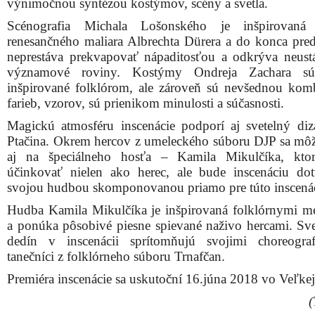
výnimočnou syntézou kostýmov, scény a svetla.
Scénografia Michala Lošonského je inšpirovaná 
renesančného maliara Albrechta Dürera a do konca pred
neprestáva prekvapovať nápaditosťou a odkrýva neust
významové roviny. Kostýmy Ondreja Zachara s
inšpirované folklórom, ale zároveň sú nevšednou kom
farieb, vzorov, sú prienikom minulosti a súčasnosti.
Magickú atmosféru inscenácie podporí aj svetelný diz
Ptačina. Okrem hercov z umeleckého súboru DJP sa môže
aj na špeciálneho hosťa – Kamila Mikulčíka, kto
účinkovať nielen ako herec, ale bude inscenáciu dot
svojou hudbou skomponovanou priamo pre túto inscená
Hudba Kamila Mikulčíka je inšpirovaná folklórnymi m
a ponúka pôsobivé piesne spievané naživo hercami. Sv
dedín v inscenácii sprítomňujú svojimi choreogra
tanečníci z folklórneho súboru Trnafčan.
Premiéra inscenácie sa uskutoční 16.júna 2018 vo Veľkej 
(