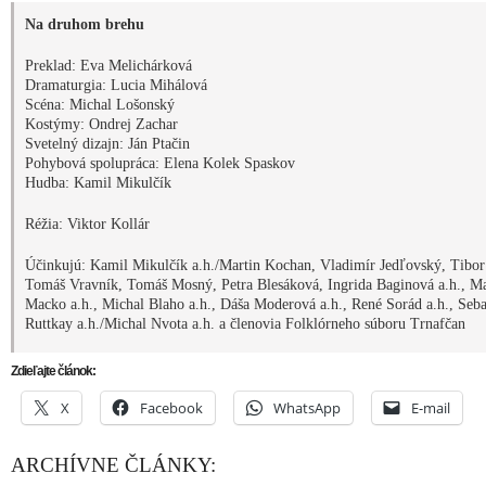
Na druhom brehu
Preklad: Eva Melichárková
Dramaturgia: Lucia Mihálová
Scéna: Michal Lošonský
Kostýmy: Ondrej Zachar
Svetelný dizajn: Ján Ptačin
Pohybová spolupráca: Elena Kolek Spaskov
Hudba: Kamil Mikulčík
Réžia: Viktor Kollár
Účinkujú: Kamil Mikulčík a.h./Martin Kochan, Vladimír Jedľovský, Tibo
Tomáš Vravník, Tomáš Mosný, Petra Blesáková, Ingrida Baginová a.h., Ma
Macko a.h., Michal Blaho a.h., Dáša Moderová a.h., René Sorád a.h., Seba
Ruttkay a.h./Michal Nvota a.h. a členovia Folklórneho súboru Trnafčan
Zdieľajte článok:
X
Facebook
WhatsApp
E-mail
ARCHÍVNE ČLÁNKY: