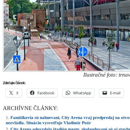
Ilustračné foto: trnav
Zdieľajte článok:
X
Facebook
WhatsApp
E-mail
ARCHÍVNE ČLÁNKY:
Fanúšikovia sú nahnevaní, City Arena vraj predpredaj na otvo
nezvládla. Situáciu vysvetľuje Vladimír Poór
City Arena odovzdala štadión mestu, skolaudované sú aj stavby