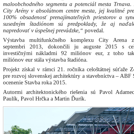
maloobchodného segmentu a potenciál mesta Trnava. 
City Arény v absolútnom centre mesta, jej kvalitné pre
100% obsadenosť prenajímateľných priestorov a syn
susedným štadiónom sú predpoklady, že aj naďal
napredovať v úspešnej prevádzke,“
povedal.
Výstavba multifunkčného komplexu City Arena z
septembri 2013, dokončili ju auguste 2015 s ce
investičnými nákladmi 92 miliónov eur, z toho ta
miliónov eur stála výstavba štadióna.
Projekt získal v rámci 21. ročníka celoštátnej súťaže Z
pre rozvoj slovenskej architektúry a stavebníctva – ABF
ocenenie Stavba roka 2015.
Autormi architektonického riešenia sú Pavol Adame
Paulík, Pavol Hrčka a Martin Ďurík.