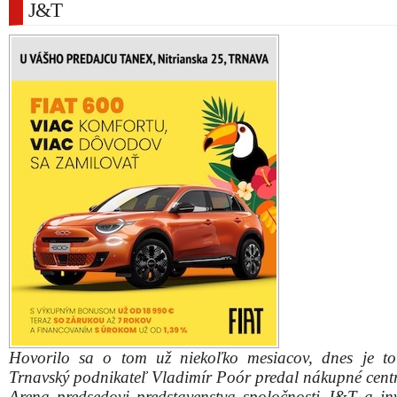
J&T
Hovorilo sa o tom už niekoľko mesiacov, dnes je to 
Trnavský podnikateľ Vladimír Poór predal nákupné cent
Arena predsedovi predstavenstva spoločnosti J&T a inv