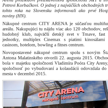
Petrovi Korbačkovi. O jednej z najväčších obchodných tr
tohto roka na Slovensku informovali ako prvé Hos
noviny (HN).
Nákupné centrum CITY ARENA je súčasťou multifu
areálu. Nakupujúci tu nájdu viac ako 120 obchodov, rešt
hudobný klub, najväčší detský svet v Trnave, fast
jednotky, multiplex Cinemax s piatimi kinosálami
casinom, hotelom, bowling a fitnes centrum.
Novopostavené nákupné centrum spolu s novým Št
Antona Malatinského otvorili 22. augusta 2015. Obcho
bola v majetku spoločnosti Vladimíra Poóra City Areny,
spoločnosť po vybudovaní a kolaudácii odovzdala do
mesta v decembri 2015.