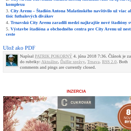
komplexu
City Arenu – Štadión Antona Malatinského navštívilo už viac a
tisíc futbalových divákov
Trnavskú City Arenu zaradili medzi najkrajšie nové štadióny s
Výstavbe štadióna a obchodného centra pre City Arenu už nesto
ceste
Ulož ako PDF
Napísal
PATRIK POKORNÝ
4. júna 2018 7:36. Článok je z
do rubriky:
Aktuálne
,
Ďalšie správy
,
Trnava
.
RSS 2.0
. Both
comments and pings are currently closed.
INZERCIA