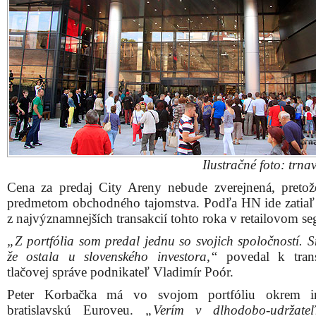
Ilustračné foto: trnav
Cena za predaj City Areny nebude zverejnená, pretož
predmetom obchodného tajomstva. Podľa HN ide zatiaľ
z najvýznamnejších transakcií tohto roka v retailovom s
„Z portfólia som predal jednu so svojich spoločností. S
že ostala u slovenského investora,“
povedal k trans
tlačovej správe podnikateľ Vladimír Poór.
Peter Korbačka má vo svojom portfóliu okrem i
bratislavskú Euroveu.
„Verím v dlhodobo-udržateľ