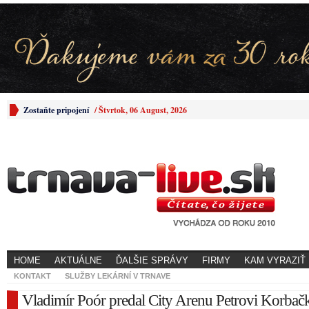
Zostaňte pripojení
/
Štvrtok, 06 August, 2026
HOME
AKTUÁLNE
ĎALŠIE SPRÁVY
FIRMY
KAM VYRAZIŤ
KONTAKT
SLUŽBY LEKÁRNÍ V TRNAVE
Vladimír Poór predal City Arenu Petrovi Korbač