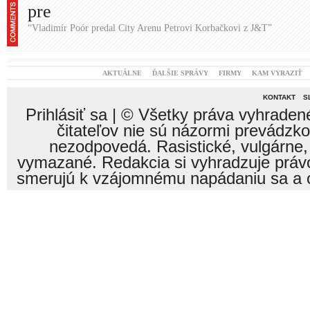
pre
“Vladimír Poór predal City Arenu Petrovi Korbačkovi z J&T”
AKTUÁLNE
ĎALŠIE SPRÁVY
FIRMY
KAM VYRAZIŤ
KONTAKT
S
Prihlásiť sa
| © Všetky práva vyhraden
čitateľov nie sú názormi prevádzk
nezodpovedá. Rasistické, vulgárne,
vymazané. Redakcia si vyhradzuje právo
smerujú k vzájomnému napádaniu sa a o