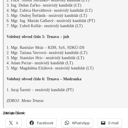
2. PhDr. Šimon Štefunko– nezávislý kandidát (LT)
3. Ing. Dušan Zaťko– nezávislý kandidát (LT)
4. Mgr. Ľubica Horváthová– nezávislý kandidát (LT)
5. Mgr. Ondrej Štefánik– nezávislý kandidát (LT)
6. Mgr. Ing. Marián Galbavý– nezávislý kandidát (PT)
7. Mgr. Ľuboš Kollár– nezávislý kandidát (LT)
Volebný obvod číslo 5: Trnava – juh
1. Mgr. Rastislav Mráz – KDH, SzS, SDKÚ-DS
2. Mgr. Tatiana Vavrová– nezávislý kandidát (LT)
3. Mgr. Stanislav Hric– nezávislý kandidát (LT)
4. Adam Peciar– nezávislý kandidát (LT)
5. Mgr. Magdaléna Eliášová– nezávislý kandidát (LT)
Volebný obvod číslo 6: Trnava – Modranka
1. Juraj Šarmír – nezávislý kandidát (PT)
ZDROJ: Mesto Trnava
Zdieľajte článok:
X
Facebook
WhatsApp
E-mail