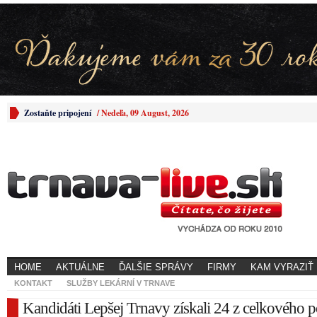
Zostaňte pripojení
/
Nedeľa, 09 August, 2026
HOME
AKTUÁLNE
ĎALŠIE SPRÁVY
FIRMY
KAM VYRAZIŤ
KONTAKT
SLUŽBY LEKÁRNÍ V TRNAVE
Kandidáti Lepšej Trnavy získali 24 z celkového 