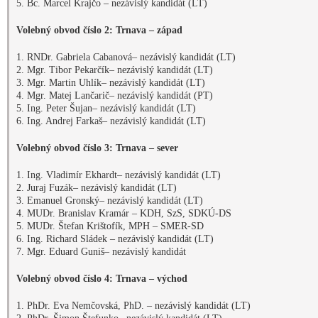
5. Bc. Marcel Krajčo – nezávislý kandidát (LT)
Volebný obvod číslo 2: Trnava – západ
1. RNDr. Gabriela Cabanová– nezávislý kandidát (LT)
2. Mgr. Tibor Pekarčík– nezávislý kandidát (LT)
3. Mgr. Martin Uhlík– nezávislý kandidát (LT)
4. Mgr. Matej Lančarič– nezávislý kandidát (PT)
5. Ing. Peter Šujan– nezávislý kandidát (LT)
6. Ing. Andrej Farkaš– nezávislý kandidát (LT)
Volebný obvod číslo 3: Trnava – sever
1. Ing. Vladimír Ekhardt– nezávislý kandidát (LT)
2. Juraj Fuzák– nezávislý kandidát (LT)
3. Emanuel Gronský– nezávislý kandidát (LT)
4. MUDr. Branislav Kramár – KDH, SzS, SDKÚ-DS
5. MUDr. Štefan Krištofík, MPH – SMER-SD
6. Ing. Richard Sládek – nezávislý kandidát (LT)
7. Mgr. Eduard Guniš– nezávislý kandidát
Volebný obvod číslo 4: Trnava – východ
1. PhDr. Eva Nemčovská, PhD. – nezávislý kandidát (LT)