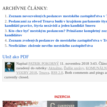
ARCHÍVNE ČLÁNKY:
Zoznam novozvolených poslancov mestského zastupiteľstva v
Poslancami za obvod Trnava budú v krajskom parlamente štyr
kandidáti pravice, štyria nezávislí a jeden kandidát Smeru
Kto chce byť mestským poslancom? Prinášame kompletný zo
kandidátov
Zoznam zvolených poslancov do mestského zastupiteľstva v T
Neoficiálne: zloženie nového mestského zastupiteľstva
Ulož ako PDF
Napísal
PATRIK POKORNÝ
11. novembra 2018 3:43. Článo
zaradený do rubriky:
Aktuálne
,
Ďalšie správy
,
KOMUNÁLN
VOĽBY 2018
,
Trnava
.
RSS 2.0
. Both comments and pings a
currently closed.
INZERCIA