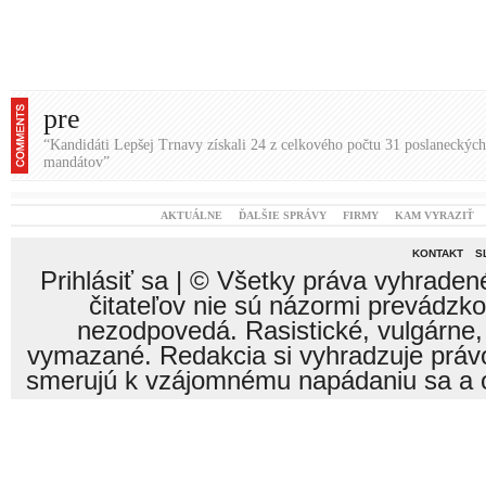
pre
“Kandidáti Lepšej Trnavy získali 24 z celkového počtu 31 poslaneckých
mandátov”
AKTUÁLNE
ĎALŠIE SPRÁVY
FIRMY
KAM VYRAZIŤ
KONTAKT
S
Prihlásiť sa
| © Všetky práva vyhraden
čitateľov nie sú názormi prevádzk
nezodpovedá. Rasistické, vulgárne,
vymazané. Redakcia si vyhradzuje právo
smerujú k vzájomnému napádaniu sa a o