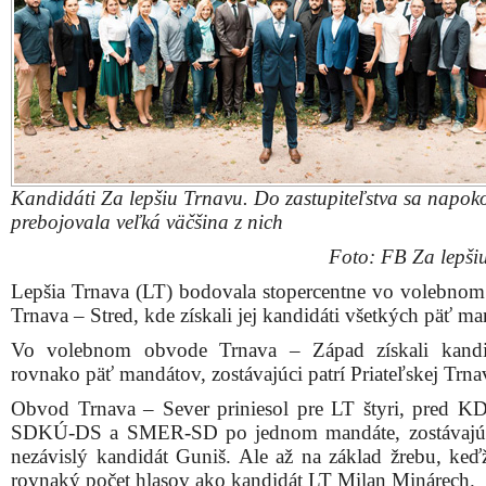
Kandidáti Za lepšiu Trnavu. Do zastupiteľstva sa napok
prebojovala veľká väčšina z nich
Foto: FB Za lepši
Lepšia Trnava (LT) bodovala stopercentne vo volebno
Trnava – Stred, kde získali jej kandidáti všetkých päť m
Vo volebnom obvode Trnava – Západ získali kandi
rovnako päť mandátov, zostávajúci patrí Priateľskej Trna
Obvod Trnava – Sever priniesol pre LT štyri, pred K
SDKÚ-DS a SMER-SD po jednom mandáte, zostávajúci
nezávislý kandidát Guniš. Ale až na základ žrebu, keďž
rovnaký počet hlasov ako kandidát LT Milan Minárech.