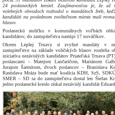
24 poslaneckých kresiel. Zaujímavosťou je, že až
volebných obvodoch rozhodol o mandátoch žreb, keď
kandidáti na poslednom zvoliteľnom mieste mali rovna
hlasov.
Poslaneckú stoličku v komunálnych voľbách obhá
kandidátov, do zastupiteľstva nastúpi 17 nováčikov.
Okrem Lepšej Trnavy si zvyšné mandáty v m
zastupiteľstve na základe voličských hlasov rozdelia o
iniciatíva nezávislých kandidátov Priateľská Trnava (PT
poslancami – Matejom Lančaričom, Mariánom Gal
Jurajom Šarmírom, dvoch poslancov – Branislava K
Rastislava Mráza bude mať koalícia KDH, SzS, SDK
SMER – SD sa do zastupiteľstva dostal len Štefan Kri
jedno poslanecké kreslo získal nezávislý kandidát Eduar