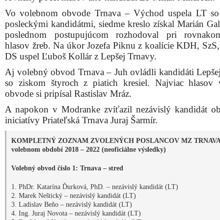
Vo volebnom obvode Trnava – Východ uspela LT so 
posleckými kandidátmi, siedme kreslo získal Marián Ga
poslednom postupujúcom rozhodoval pri rovnako
hlasov žreb. Na úkor Jozefa Piknu z koalície KDH, Sz
DS uspel Ľuboš Kollár z Lepšej Trnavy.
Aj volebný obvod Trnava – Juh ovládli kandidáti Lepše
so ziskom štyroch z piatich kresiel. Najviac hlasov
obvode si pripísal Rastislav Mráz.
A napokon v Modranke zvíťazil nezávislý kandidát ob
iniciatívy Priateľská Trnava Juraj Šarmír.
KOMPLETNÝ ZOZNAM ZVOLENÝCH POSLANCOV MZ TRNAVA
volebnom období 2018 – 2022 (neoficiálne výsledky)
Volebný obvod číslo 1: Trnava – stred
1. PhDr. Katarína Ďurková, PhD. – nezávislý kandidát (LT)
2. Marek Neštický – nezávislý kandidát (LT)
3. Ladislav Beňo – nezávislý kandidát (LT)
4. Ing. Juraj Novota – nezávislý kandidát (LT)