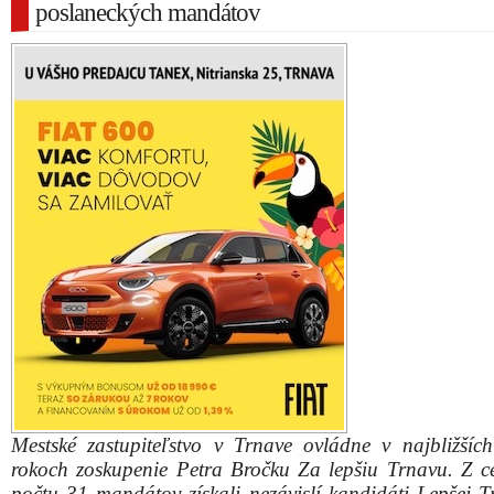
poslaneckých mandátov
Mestské zastupiteľstvo v Trnave ovládne v najbližších
rokoch zoskupenie Petra Bročku Za lepšiu Trnavu. Z c
počtu 31 mandátov získali nezávislí kandidáti Lepšej T