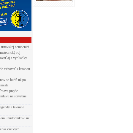
v trnavskej nemocnici
 meteorický roj
ovať aj z vyhliadky
de trénovať s katanou
nov sa budú už po
 mesta
Trnave prejde
zmluvu na stavebné
egendy a tajomné
rnemu hudobníkovi už
ie vo všetkých