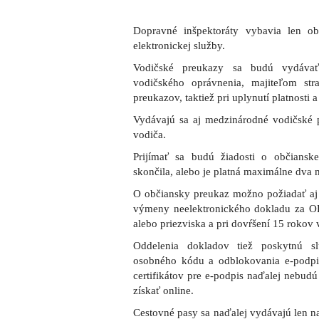
Dopravné inšpektoráty vybavia len o
elektronickej služby.
Vodičské preukazy sa budú vydáva
vodičského oprávnenia, majiteľom st
preukazov, taktiež pri uplynutí platnosti 
Vydávajú sa aj medzinárodné vodičské p
vodiča.
Prijímať sa budú žiadosti o občiansk
skončila, alebo je platná maximálne dva 
O občiansky preukaz možno požiadať aj v
výmeny neelektronického dokladu za OP
alebo priezviska a pri dovŕšení 15 rokov 
Oddelenia dokladov tiež poskytnú s
osobného kódu a odblokovania e-podpi
certifikátov pre e-podpis naďalej nebud
získať online.
Cestovné pasy sa naďalej vydávajú len na