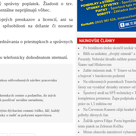
 správny poplatok. Žiadosti o tzv.
entálne neprijímajú vôbec.
ojných preukazov a licencií, ani sa
spôsobilosti na držanie či nosenie
ednávania o priestupkoch a správnych
Po brutálnom útoku skončil taxikár 
Blíži sa unikátny „dvojitý súmrak“ a
po telefonicky dohodnutom stretnutí.
Perzeidy. Nebeské divadlo môžete pozor
Šianec nad Hlohovcom
Zažite múzeum inak. V Trnave sa bu
a bojovať v barokovom podzemí
nimkou odôvodnených návštev pracoviska
Na súkromných pozemkoch Trnavča
šiesty raz vysádzať desiatky stromov od
Športový areál na SPŠ technickej v 
ientskych centier a podateľne, do iných
kompletnou premenou. Župa podpísala 
 používať sociálne zariadenia;
práce za 1,5 milióna eur
Na Červenom Kameni ožijú hradné l
ytými dýchacími cestami /rúško, šál/, každý
príbehy dávnych čias
ruky a riadiť sa pokynmi supervízora.
Žulčák spieva Filipa: Pocta legendá
tento piatok na Zelenom Kríčku
Mesto obnovilo interiérové vybaven