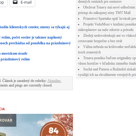
pp
E-mail
denných centrách pre seniorov
Obchvat Trnavy má nové odbočenie.
prístup do nákupnej zóny TMT Mall
Priaznivci Spartaka opäť krvácali pr
Projekt VedoMost v knižnici ponúkn
dín klientskych centier, zmeny sa týkajú aj
mikroplastov na naše zdravie a prírodu
Zlodeji nedovolenkujú ani vo vlakoc
ežim, počet sestier je takmer naplnený
cestovanie bezpečne a bez strát
ónoch prechádza od pondelka na prázdninový
Vážna nehoda na križovatke neďalek
troch zranených
a mestskom úrade
Trnava ponúka ľuďom originálny sp
 prázdninový režim
vlnou horúčav v hľadisku zimného štad
Suchá nad Parnou a Ružindol získali
využijú ich na skvalitnenie verejných pri
4. Článok je zaradený do rubriky:
Aktuálne
,
ents and pings are currently closed.
CIA