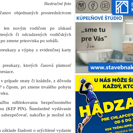
Ilustračné foto
bčanov objednaných prostredníctvom
ť len novým vodičom po získaní
ratených či odcudzených vodičských
a po zmene priezviska po sobáši.
reukazy a výpisy z evidenčnej karty
e preukazy, ktorých časová platnosť
mesiace.
 prípade straty či krádeže, z dôvodu
 s čipom, pri zmene trvalého pobytu
veku.
lužbu odblokovania bezpečnostného
su (KEP PIN). Štandardné vydávanie
ú zabezpečovať, nakoľko je možné ich
 základe žiadosti o urýchlené vydanie