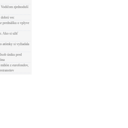
 Vodičom zjednoduší
e dobrú vec
e prednášku o vplyve
h. Ako si užiť
o atómky si vyžiadala
ôsob úniku pred
ióna
 milión z eurofondov,
estranstiev