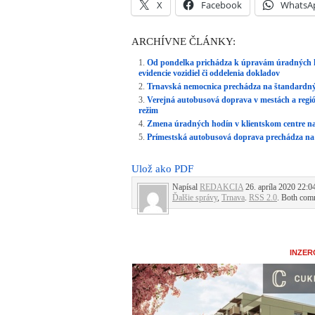
X
Facebook
WhatsA
ARCHÍVNE ČLÁNKY:
Od pondelka prichádza k úpravám úradných ho
evidencie vozidiel či oddelenia dokladov
Trnavská nemocnica prechádza na štandardný r
Verejná autobusová doprava v mestách a regi
režim
Zmena úradných hodín v klientskom centre n
Prímestská autobusová doprava prechádza na
Ulož ako PDF
Napísal
REDAKCIA
26. apríla 2020 22:0
Ďalšie správy
,
Trnava
.
RSS 2.0
. Both comm
INZER