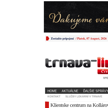
Zostaňte pripojení
/
Piatok, 07 August, 2026
HOME
AKTUÁLNE
ĎALŠIE SPRÁV
KONTAKT
SLUŽBY LEKÁRNÍ V TRNAVE
Klientske centrum na Kollárov