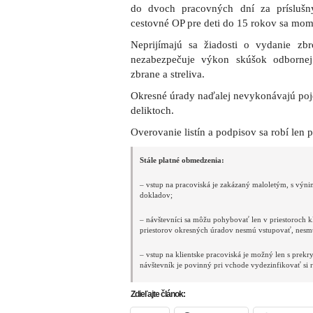
do dvoch pracovných dní za príslušný
cestovné OP pre deti do 15 rokov sa mom
Neprijímajú sa žiadosti o vydanie zbr
nezabezpečuje výkon skúšok odbornej 
zbrane a streliva.
Okresné úrady naďalej nevykonávajú poj
deliktoch.
Overovanie listín a podpisov sa robí len 
Stále platné obmedzenia:
– vstup na pracoviská je zakázaný maloletým, s vý
dokladov;
– návštevníci sa môžu pohybovať len v priestoroch kl
priestorov okresných úradov nesmú vstupovať, nesmú
– vstup na klientske pracoviská je možný len s prekr
návštevník je povinný pri vchode vydezinfikovať si 
Zdieľajte článok: