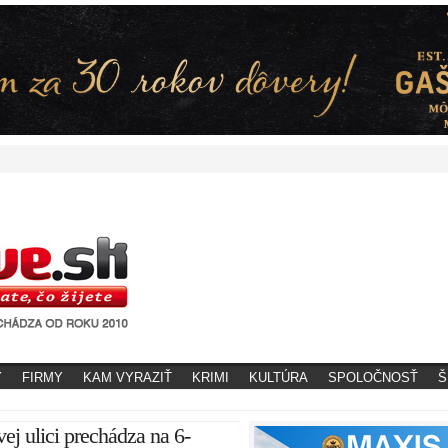
Y
FIRMY
KAM VYRAZIŤ
KRIMI
KULTÚRA
SPOLOČNOSŤ
Š
ej ulici prechádza na 6-