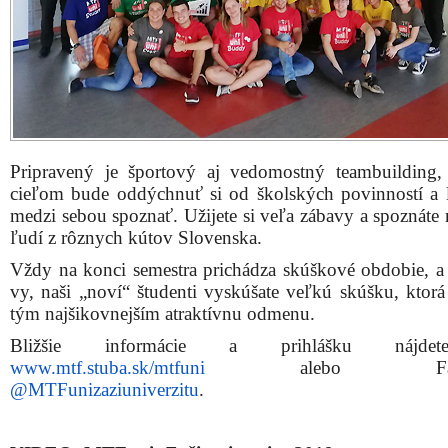
Pripravený je športový aj vedomostný teambuilding,
cieľom bude oddýchnuť si od školských povinností a l
medzi sebou spoznať. Užijete si veľa zábavy a spoznáte
ľudí z rôznych kútov Slovenska.
Vždy na konci semestra prichádza skúškové obdobie, a t
vy, naši „noví“ študenti vyskúšate veľkú skúšku, ktorá 
tým najšikovnejším atraktívnu odmenu.
Bližšie informácie a prihlášku nájd
www.mtf.stuba.sk/mtfuni
alebo Faceb
@MTFunizaziuniverzitu
.