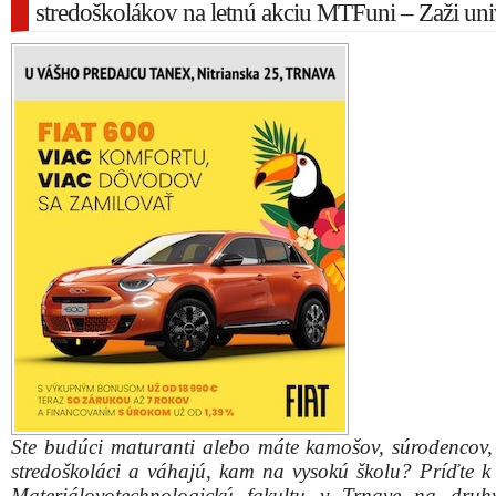
stredoškolákov na letnú akciu MTFuni – Zaži uni
Ste budúci maturanti alebo máte kamošov, súrodencov, 
stredoškoláci a váhajú, kam na vysokú školu? Príďte 
Materiálovotechnologickú fakultu v Trnave na druh