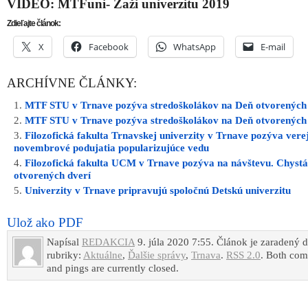
VIDEO: MTFuni- Zaži univerzitu 2019
Zdieľajte článok:
X
Facebook
WhatsApp
E-mail
ARCHÍVNE ČLÁNKY:
MTF STU v Trnave pozýva stredoškolákov na Deň otvorených 
MTF STU v Trnave pozýva stredoškolákov na Deň otvorených 
Filozofická fakulta Trnavskej univerzity v Trnave pozýva vere
novembrové podujatia popularizujúce vedu
Filozofická fakulta UCM v Trnave pozýva na návštevu. Chystá
otvorených dverí
Univerzity v Trnave pripravujú spoločnú Detskú univerzitu
Ulož ako PDF
Napísal
REDAKCIA
9. júla 2020 7:55. Článok je zaradený 
rubriky:
Aktuálne
,
Ďalšie správy
,
Trnava
.
RSS 2.0
. Both co
and pings are currently closed.