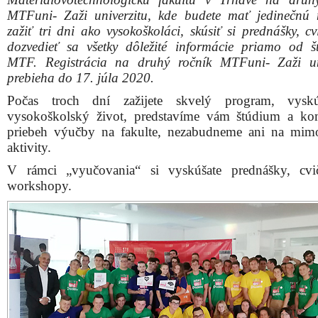
MTFuni- Zaži univerzitu, kde budete mať jedinečnú
zažiť tri dni ako vysokoškoláci, skúsiť si prednášky, c
dozvedieť sa všetky dôležité informácie priamo od š
MTF. Registrácia na druhý ročník MTFuni- Zaži un
prebieha do 17. júla 2020.
Počas troch dní zažijete skvelý program, vyskú
vysokoškolský život, predstavíme vám štúdium a k
priebeh výučby na fakulte, nezabudneme ani na mim
aktivity.
V rámci „vyučovania“ si vyskúšate prednášky, cvi
workshopy.