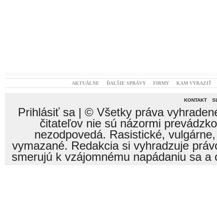
AKTUÁLNE
ĎALŠIE SPRÁVY
FIRMY
KAM VYRAZIŤ
KONTAKT
S
Prihlásiť sa
| © Všetky práva vyhraden
čitateľov nie sú názormi prevádzk
nezodpovedá. Rasistické, vulgárne,
vymazané. Redakcia si vyhradzuje právo
smerujú k vzájomnému napádaniu sa a o