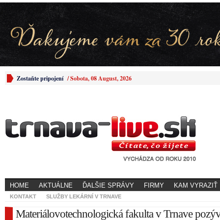
Zostaňte pripojení
/
Sobota, 08 August, 2026
HOME
AKTUÁLNE
ĎALŠIE SPRÁVY
FIRMY
KAM VYRAZIŤ
KONTAKT
SLUŽBY LEKÁRNÍ V TRNAVE
Materiálovotechnologická fakulta v Trnave pozý