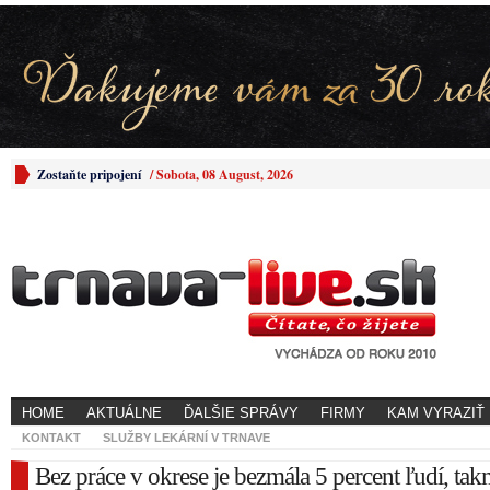
Zostaňte pripojení
/
Sobota, 08 August, 2026
HOME
AKTUÁLNE
ĎALŠIE SPRÁVY
FIRMY
KAM VYRAZIŤ
KONTAKT
SLUŽBY LEKÁRNÍ V TRNAVE
Bez práce v okrese je bezmála 5 percent ľudí, tak