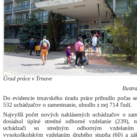
Úrad práce v Trnave
Ilustr
Do evidencie trnavského úradu práce pribudlo počas s
532 uchádzačov o zamestnanie, ubudlo z nej 714 ľudí.
Najvyšší počet nových nahlásených uchádzačov o zam
dosiahol úplné stredné odborné vzdelanie (239), n
uchádzači so stredným odborným vzdelaním 
vysokoškolským vzdelaním druhého stupňa (60) a z