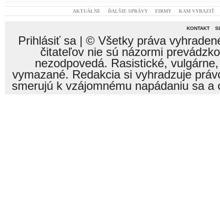
AKTUÁLNE
ĎALŠIE SPRÁVY
FIRMY
KAM VYRAZIŤ
KONTAKT
S
Prihlásiť sa
| © Všetky práva vyhraden
čitateľov nie sú názormi prevádzk
nezodpovedá. Rasistické, vulgárne,
vymazané. Redakcia si vyhradzuje právo
smerujú k vzájomnému napádaniu sa a o