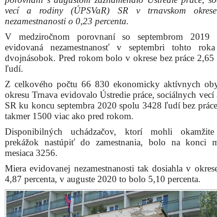
vecí a rodiny (ÚPSVaR) SR v trnavskom okrese
nezamestnanosti o 0,23 percenta.
V medziročnom porovnaní so septembrom 2019 d
evidovaná nezamestnanosť v septembri tohto roka
dvojnásobok. Pred rokom bolo v okrese bez práce 2,65 
ľudí.
Z celkového počtu 66 830 ekonomicky aktívnych ob
okresu Trnava evidovalo Ústredie práce, sociálnych vecí
SR ku koncu septembra 2020 spolu 3428 ľudí bez práce,
takmer 1500 viac ako pred rokom.
Disponibilných uchádzačov, ktorí mohli okamžit
prekážok nastúpiť do zamestnania, bolo na konci 
mesiaca 3256.
Miera evidovanej nezamestnanosti tak dosiahla v okres
4,87 percenta, v auguste 2020 to bolo 5,10 percenta.