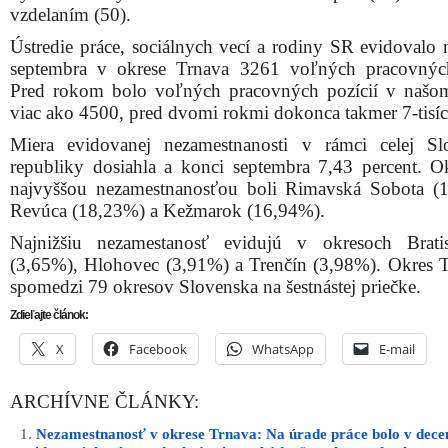
vzdelaním (50).
Ústredie práce, sociálnych vecí a rodiny SR evidovalo 
septembra v okrese Trnava 3261 voľných pracovnýc
Pred rokom bolo voľných pracovných pozícií v našo
viac ako 4500, pred dvomi rokmi dokonca takmer 7-tisíc
Miera evidovanej nezamestnanosti v rámci celej Sl
republiky dosiahla a konci septembra 7,43 percent. O
najvyššou nezamestnanosťou boli Rimavská Sobota (
Revúca (18,23%) a Kežmarok (16,94%).
Najnižšiu nezamestanosť evidujú v okresoch Brati
(3,65%), Hlohovec (3,91%) a Trenčín (3,98%). Okres T
spomedzi 79 okresov Slovenska na šestnástej priečke.
Zdieľajte článok:
X
Facebook
WhatsApp
E-mail
ARCHÍVNE ČLÁNKY:
Nezamestnanosť v okrese Trnava: Na úrade práce bolo v dec