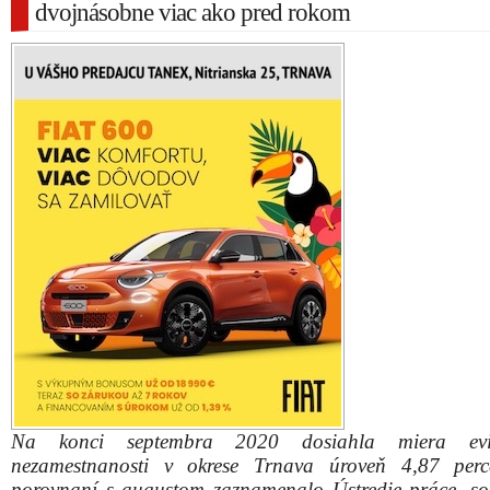
dvojnásobne viac ako pred rokom
Na konci septembra 2020 dosiahla miera evi
nezamestnanosti v okrese Trnava úroveň 4,87 perc
porovnaní s augustom zaznamenalo Ústredie práce, so