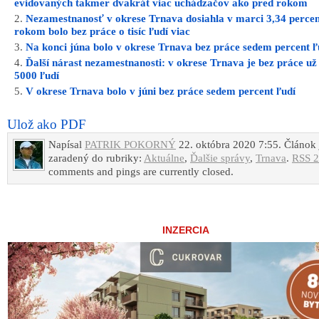
evidovaných takmer dvakrát viac uchádzačov ako pred rokom
Nezamestnanosť v okrese Trnava dosiahla v marci 3,34 percen
rokom bolo bez práce o tisíc ľudí viac
Na konci júna bolo v okrese Trnava bez práce sedem percent ľ
Ďalší nárast nezamestnanosti: v okrese Trnava je bez práce už
5000 ľudí
V okrese Trnava bolo v júni bez práce sedem percent ľudí
Ulož ako PDF
Napísal
PATRIK POKORNÝ
22. októbra 2020 7:55. Článok 
zaradený do rubriky:
Aktuálne
,
Ďalšie správy
,
Trnava
.
RSS 2
comments and pings are currently closed.
INZERCIA