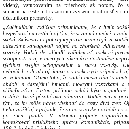
videný, vstupovaním na priechody až potom, čo si
situáciu na ceste a dôrazom na zvýšenú opatrnosť voči 
účastníkom premávky.
„Začínajúcim vodičom pripomíname, že v hmle dokáž
bezpečnosť na cestách aj tým, že si zapnú predné a zadn
svetlá. Skúsenosti z policajnej praxe naznačujú, že vodiči
adekvátne zareagovali najmä na zhoršenú viditeľnosť
vozovky. Vodiči zle odhadli vzdialenosť, niektorí precen
schopnosti a aj v miernych zákrutách dostatočne nepris
rýchlosť svojim schopnostiam a stavu vozovky. Úl
nehodách zohrala aj únava a v niektorých prípadoch aj
za volantom. Okrem toho, že vodiči musia rátať v tomt
období s častejšími hmlami, mokrými vozovkami a 
viditeľnosťou, častou príčinou nehôd býva popadané l
cestách, ktoré pôsobí ako námraza. Vodiči musia počá
tým, že im môže náhle vbehnúť do cesty divá zver. O
treba zvýšiť aj v prípade, že sa na vozovke nachádza vrs
po zbere plodín. V takomto prípade odporúčam
kontaktovať príslušného správu komunikácie, prípas
158,“
doplnila Linkešová.