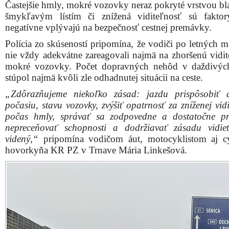
Častejšie hmly, mokré vozovky neraz pokryté vrstvou bla
šmykľavým lístím či znížená viditeľnosť sú faktor
negatívne vplývajú na bezpečnosť cestnej premávky.
Polícia zo skúseností pripomína, že vodiči po letných m
nie vždy adekvátne zareagovali najmä na zhoršenú vidit
mokré vozovky. Počet dopravných nehôd v daždivýc
stúpol najmä kvôli zle odhadnutej situácii na ceste.
„Zdôrazňujeme niekoľko zásad: jazdu prispôsobiť 
počasiu, stavu vozovky, zvýšiť opatrnosť za zníženej vidi
počas hmly, správať sa zodpovedne a dostatočne pr
nepreceňovať schopnosti a dodržiavať zásadu vidi
videný,“
pripomína vodičom áut, motocyklistom aj c
hovorkyňa KR PZ v Trnave Mária Linkešová.