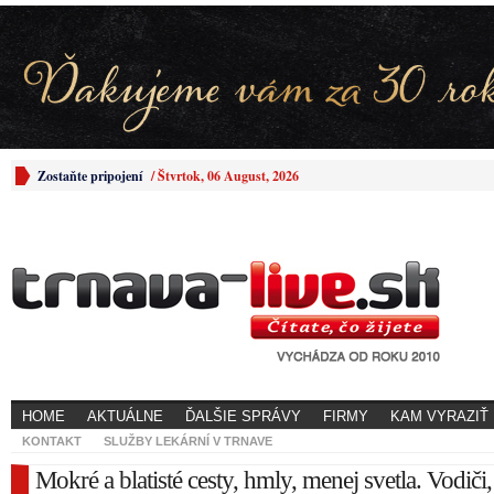
Zostaňte pripojení
/
Štvrtok, 06 August, 2026
HOME
AKTUÁLNE
ĎALŠIE SPRÁVY
FIRMY
KAM VYRAZIŤ
KONTAKT
SLUŽBY LEKÁRNÍ V TRNAVE
Mokré a blatisté cesty, hmly, menej svetla. Vodiči