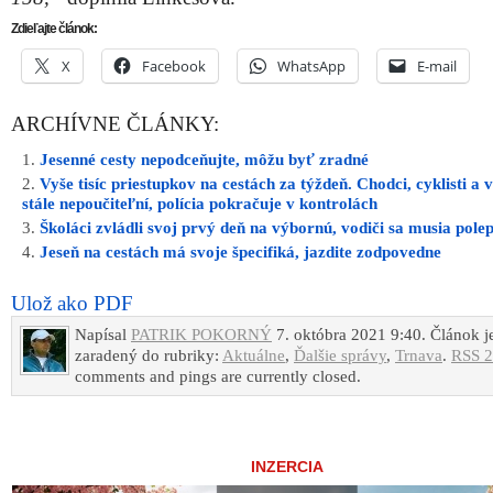
Zdieľajte článok:
X
Facebook
WhatsApp
E-mail
ARCHÍVNE ČLÁNKY:
Jesenné cesty nepodceňujte, môžu byť zradné
Vyše tisíc priestupkov na cestách za týždeň. Chodci, cyklisti a v
stále nepoučiteľní, polícia pokračuje v kontrolách
Školáci zvládli svoj prvý deň na výbornú, vodiči sa musia polep
Jeseň na cestách má svoje špecifiká, jazdite zodpovedne
Ulož ako PDF
Napísal
PATRIK POKORNÝ
7. októbra 2021 9:40. Článok j
zaradený do rubriky:
Aktuálne
,
Ďalšie správy
,
Trnava
.
RSS 2
comments and pings are currently closed.
INZERCIA