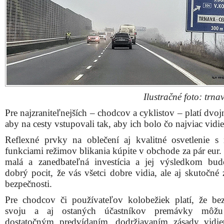
Ilustračné foto: trnav
Pre najzraniteľnejších – chodcov a cyklistov – platí dvo
aby na cesty vstupovali tak, aby ich bolo čo najviac vidie
Reflexné prvky na oblečení aj kvalitné osvetlenie s
funkciami režimov blikania kúpite v obchode za pár eur. 
malá a zanedbateľná investícia a jej výsledkom bud
dobrý pocit, že vás všetci dobre vidia, ale aj skutočné
bezpečnosti.
Pre chodcov či používateľov kolobežiek platí, že be
svoju a aj ostaných účastníkov premávky môžu
dostatočným predvídaním, dodržiavaním zásady vidi