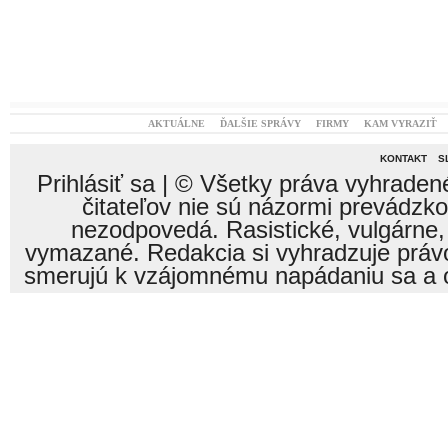
AKTUÁLNE
ĎALŠIE SPRÁVY
FIRMY
KAM VYRAZIŤ
KONTAKT
S
Prihlásiť sa
| © Všetky práva vyhraden
čitateľov nie sú názormi prevádzk
nezodpovedá. Rasistické, vulgárne,
vymazané. Redakcia si vyhradzuje právo
smerujú k vzájomnému napádaniu sa a o