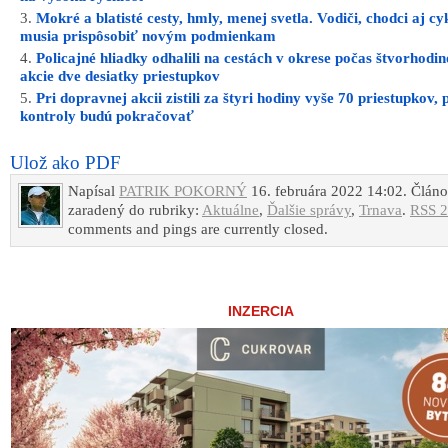
Mokré a blatisté cesty, hmly, menej svetla. Vodiči, chodci aj cyk
musia prispôsobiť novým podmienkam
Policajné hliadky odhalili na cestách v okrese počas štvorhodin
akcie dve desiatky priestupkov
Pri dopravnej akcii zistili za štyri hodiny vyše 70 priestupkov, 
kontroly budú pokračovať
Ulož ako PDF
Napísal
PATRIK POKORNÝ
16. februára 2022 14:02. Článo
zaradený do rubriky:
Aktuálne
,
Ďalšie správy
,
Trnava
.
RSS 2
comments and pings are currently closed.
INZERCIA