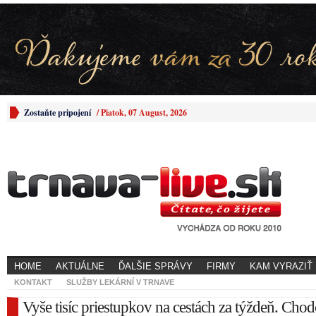
Zostaňte pripojení
/
Piatok, 07 August, 2026
HOME
AKTUÁLNE
ĎALŠIE SPRÁVY
FIRMY
KAM VYRAZIŤ
KONTAKT
SLUŽBY LEKÁRNÍ V TRNAVE
Vyše tisíc priestupkov na cestách za týždeň. Chod