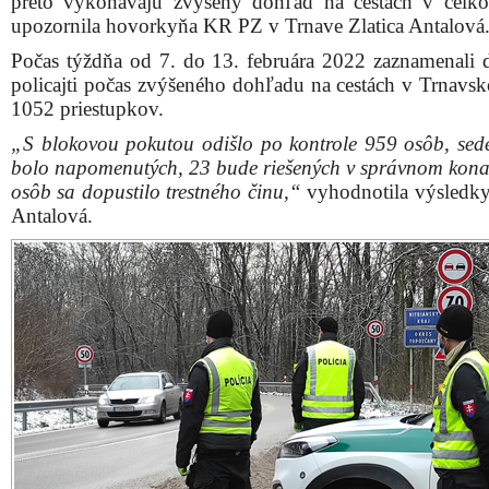
preto vykonávajú zvýšený dohľad na cestách v celko
upozornila hovorkyňa KR PZ v Trnave Zlatica Antalová
Počas týždňa od 7. do 13. februára 2022 zaznamenali 
policajti počas zvýšeného dohľadu na cestách v Trnavsk
1052 priestupkov.
„S blokovou pokutou odišlo po kontrole 959 osôb, sed
bolo napomenutých, 23 bude riešených v správnom kona
osôb sa dopustilo trestného činu,“
vyhodnotila výsledky
Antalová.