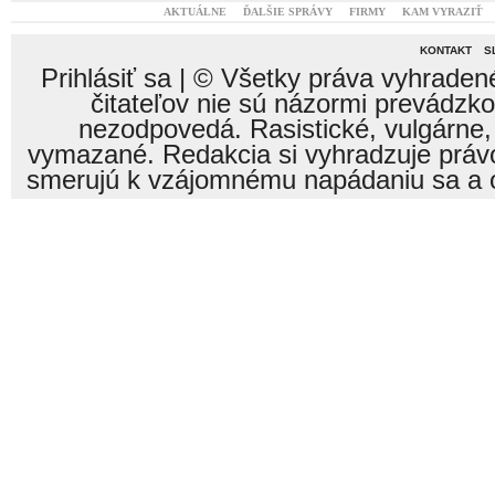
AKTUÁLNE
ĎALŠIE SPRÁVY
FIRMY
KAM VYRAZIŤ
KONTAKT
S
Prihlásiť sa
| © Všetky práva vyhraden
čitateľov nie sú názormi prevádzk
nezodpovedá. Rasistické, vulgárne,
vymazané. Redakcia si vyhradzuje právo
smerujú k vzájomnému napádaniu sa a o