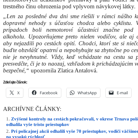
trestného činu ohrozenia pod vplyvom návykovej látky.
„Len za posledné dva dni sme riešili v rámci nášho k
dopravné nehody s účasťou chodca alebo cyklistu.
prípadoch boli nemotoroví účastníci značne pod 
alkoholu. Upozorňujeme preto nielen vodičov, ale aj cy
aby nejazdili po cestách opití. Chodci, ktorí ste si niečo
buďte obzvlášť opatrní a nepohybujte sa zbytočne po ces
nie je nevyhnutné. Vždy, keď vchádzate na cestu sa 
presvedčte, či je to naozaj, vzhľadom k prichádzajúcim 
bezpečné,“
upozornila Zlatica Antalová.
Zdieľajte článok:
X
Facebook
WhatsApp
E-mail
ARCHÍVNE ČLÁNKY:
Zvýšené kontroly na cestách pokračovali, v okrese Trnava polí
odhalila vyše tristo priestupkov
Pri policajnej akcii odhalili vyše 70 priestupkov, vodiči väčšinou
na vysokú rýchlosť