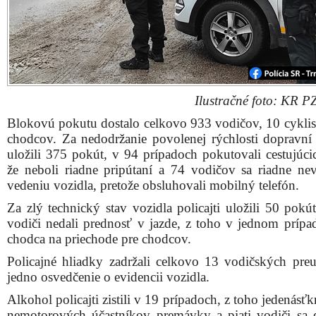
Ilustračné foto: KR P
Blokovú pokutu dostalo celkovo 933 vodičov, 10 cyklis
chodcov. Za nedodržanie povolenej rýchlosti dopravní p
uložili 375 pokút, v 94 prípadoch pokutovali cestujúcic
že neboli riadne pripútaní a 74 vodičov sa riadne ne
vedeniu vozidla, pretože obsluhovali mobilný telefón.
Za zlý technický stav vozidla policajti uložili 50 pokú
vodiči nedali prednosť v jazde, z toho v jednom prípad
chodca na priechode pre chodcov.
Policajné hliadky zadržali celkovo 13 vodičských pre
jedno osvedčenie o evidencii vozidla.
Alkohol policajti zistili v 19 prípadoch, z toho jedenásťkr
nemotorových účastníkov premávky a piati vodiči sa d