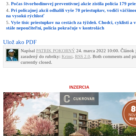
Počas štvorhodinovej preventívnej akcie zistila polícia 179 pri
Pri policajnej akcii odhalili vyše 70 priestupkov, vodiči väčšinou
na vysokú rýchlosť
Vyše tisíc priestupkov na cestách za týždeň. Chodci, cyklisti a v
stále nepoučiteľní, polícia pokračuje v kontrolách
Ulož ako PDF
Napísal
PATRIK POKORNÝ
24. marca 2022 10:00. Článok 
zaradený do rubriky:
Krimi
.
RSS 2.0
. Both comments and pi
currently closed.
INZERCIA