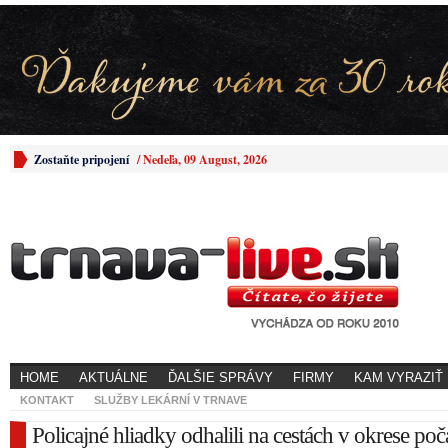
Zostaňte pripojení
/
Nedeľa, 09 August, 2026
HOME
AKTUÁLNE
ĎALŠIE SPRÁVY
FIRMY
KAM VYRAZIŤ
KONTAKT
SLUŽBY LEKÁRNÍ V TRNAVE
Policajné hliadky odhalili na cestách v okrese poč