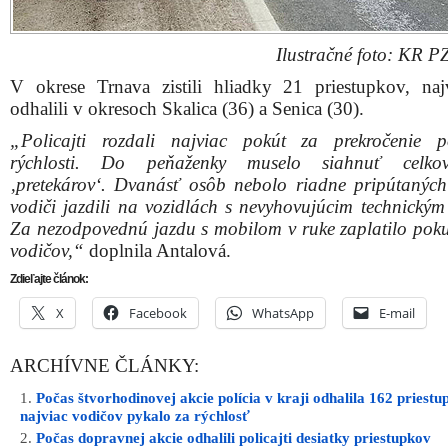
Ilustračné foto: KR P
V okrese Trnava zistili hliadky 21 priestupkov, naj
odhalili v okresoch Skalica (36) a Senica (30).
„Policajti rozdali najviac pokút za prekročenie p
rýchlosti. Do peňaženky muselo siahnuť celk
‚pretekárov‘. Dvanásť osôb nebolo riadne pripútaných 
vodiči jazdili na vozidlách s nevyhovujúcim technickým
Za nezodpovednú jazdu s mobilom v ruke zaplatilo pok
vodičov,“
doplnila Antalová.
Zdieľajte článok:
X
Facebook
WhatsApp
E-mail
ARCHÍVNE ČLÁNKY:
Počas štvorhodinovej akcie polícia v kraji odhalila 162 priestu
najviac vodičov pykalo za rýchlosť
Počas dopravnej akcie odhalili policajti desiatky priestupkov