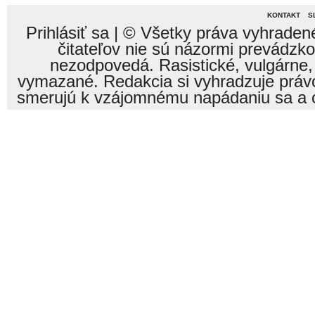
KONTAKT
S
Prihlásiť sa
| © Všetky práva vyhraden
čitateľov nie sú názormi prevádzk
nezodpovedá. Rasistické, vulgárne,
vymazané. Redakcia si vyhradzuje právo
smerujú k vzájomnému napádaniu sa a o