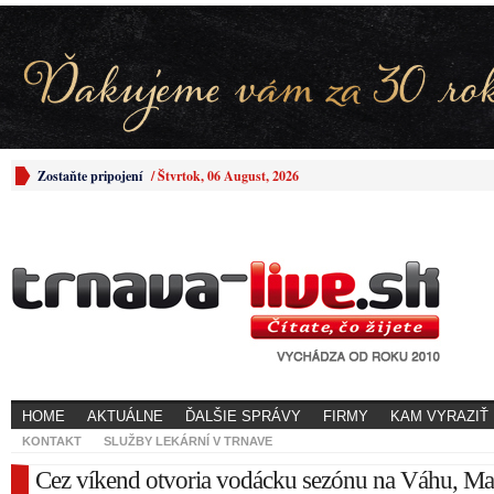
Zostaňte pripojení
/
Štvrtok, 06 August, 2026
HOME
AKTUÁLNE
ĎALŠIE SPRÁVY
FIRMY
KAM VYRAZIŤ
KONTAKT
SLUŽBY LEKÁRNÍ V TRNAVE
Cez víkend otvoria vodácku sezónu na Váhu, M