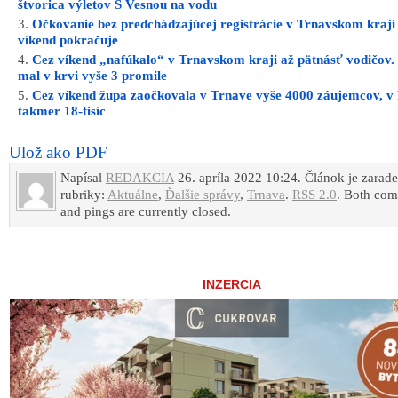
štvorica výletov S Vesnou na vodu
Očkovanie bez predchádzajúcej registrácie v Trnavskom kraji
víkend pokračuje
Cez víkend „nafúkalo“ v Trnavskom kraji až pätnásť vodičov
mal v krvi vyše 3 promile
Cez víkend župa zaočkovala v Trnave vyše 4000 záujemcov, v 
takmer 18-tisíc
Ulož ako PDF
Napísal
REDAKCIA
26. apríla 2022 10:24. Článok je zarad
rubriky:
Aktuálne
,
Ďalšie správy
,
Trnava
.
RSS 2.0
. Both co
and pings are currently closed.
INZERCIA