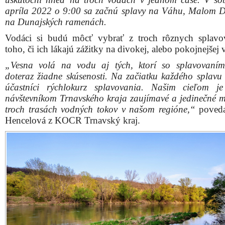
apríla 2022 o 9:00 sa začnú splavy na Váhu, Malom D
na Dunajských ramenách.
Vodáci si budú môcť vybrať z troch rôznych splav
toho, či ich lákajú zážitky na divokej, alebo pokojnejšej 
„Vesna volá na vodu aj tých, ktorí so splavovaní
doteraz žiadne skúsenosti. Na začiatku každého splavu
účastníci rýchlokurz splavovania. Našim cieľom j
návštevníkom Trnavského kraja zaujímavé a jedinečné m
troch trasách vodných tokov v našom regióne,“
poveda
Hencelová z KOCR Trnavský kraj.