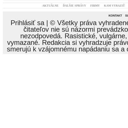
AKTUÁLNE
ĎALŠIE SPRÁVY
FIRMY
KAM VYRAZIŤ
KONTAKT
S
Prihlásiť sa
| © Všetky práva vyhraden
čitateľov nie sú názormi prevádzk
nezodpovedá. Rasistické, vulgárne,
vymazané. Redakcia si vyhradzuje právo
smerujú k vzájomnému napádaniu sa a o