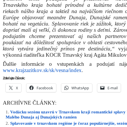
Trnavského kraja bohaté prírodné a kultúrne dedi
riekach nášho kraja a taktiež na najväčšom riečnom o
Európe objavovať meandre Dunaja, Dunajské ramen
bohaté na vegetáciu. Splavovanie riek je zážitok, ktory
dopriať malí aj veľkí, či dokonca rodiny s deťmi. Zárov
podujatím chceme prezentovať aj našich partnerov
poukázať na dôležitosť spolupráce v oblasti cestovnéh
ktorá vytvára jedinečný prínos pre destináciu,“
vyja
výkonná riaditeľka KOCR Trnavský kraj Agáta Mikulov
Ďalšie informácie o vstupenkách a podujatí náj
www.krajzazitkov.sk/sk/vesna/index
.
Zdieľajte článok:
X
Facebook
WhatsApp
E-mail
ARCHÍVNE ČLÁNKY:
Vodácku sezónu uzavrú v Trnavskom kraji romantické splavy
Malého Dunaja aj Dunajských ramien
Splavovanie v trnavskom regióne je čoraz populárnejšie, sezón