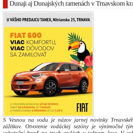
Dunaji aj Dunajských ramenách v Trnavskom kra
S Vesnou na vodu je názov jarnej novinky Trnavské
zážitkov. Otvorenie vodáckej sezóny je výnimočné tý
uskutoční hneď na troch vodách v jednom čase. V so