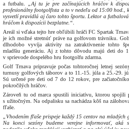
a futbalu.
„Aj tu je pre začínajúcich hráčov k dispoz
profesionálny footgolfista a to v nedeľu od 15:00 hod., 
vysvetlí pravidlá aj čaro tohto športu. Lektor a futbalová
hráčom k dispozícii bezplatne.“
.
Areál si vďaka tejto hre obľúbili hráči FC Spartak Trnav
je ich možné stretnúť práve na golfovom trávniku. Gol
dlhodobo vyvíja aktivity na zatraktívnenie tohto šp
mladšiu generáciu. Aj z tohto dôvodu majú deti do 
v sprievode dospelého hru footgolfu zdarma.
Golf Trnava pripravuje počas tohtoročnej letnej sezón
turnusy golfových táborov a to 11.-15. júla a 25.-29. j
Sú určené pre deti od 7 do 12 rokov, pre začiatočníko
pokročilých hráčov.
Zároveň tu od marca spustili iniciatívu, ktorou spojili
s užitočným. Na odpalisku sa nachádza kôš na záloho
fľaše.
„Vhodením fľaše prispeje každý 15 centov na mladých go
Na konci sezóny budeme verejne informovať, aká 