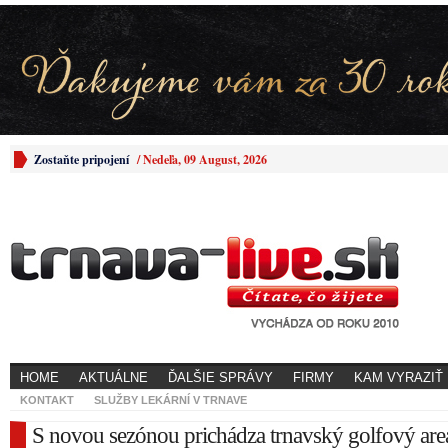
Zostaňte pripojení
/
Nedeľa, 09 August, 2026
HOME
AKTUÁLNE
ĎALŠIE SPRÁVY
FIRMY
KAM VYRAZIŤ
KONTAKT
SLUŽBY LEKÁRNÍ V TRNAVE
S novou sezónou prichádza trnavský golfový areá