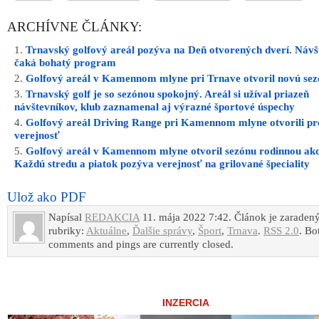
ARCHÍVNE ČLÁNKY:
Trnavský golfový areál pozýva na Deň otvorených dverí. Návš
čaká bohatý program
Golfový areál v Kamennom mlyne pri Trnave otvoril novú se
Trnavský golf je so sezónou spokojný. Areál si užíval priazeň
návštevníkov, klub zaznamenal aj výrazné športové úspechy
Golfový areál Driving Range pri Kamennom mlyne otvorili pr
verejnosť
Golfový areál v Kamennom mlyne otvoril sezónu rodinnou akc
Každú stredu a piatok pozýva verejnosť na grilované špeciality
Ulož ako PDF
Napísal
REDAKCIA
11. mája 2022 7:42. Článok je zaraden
rubriky:
Aktuálne
,
Ďalšie správy
,
Šport
,
Trnava
.
RSS 2.0
. Bo
comments and pings are currently closed.
INZERCIA