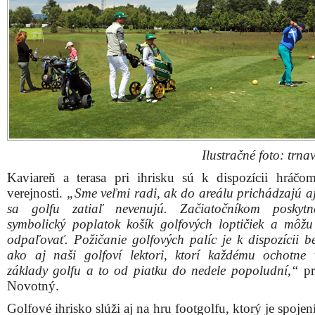
Ilustračné foto: trnav
Kaviareň a terasa pri ihrisku sú k dispozícii hráčom
verejnosti.
„Sme veľmi radi, ak do areálu prichádzajú aj 
sa golfu zatiaľ nevenujú. Začiatočníkom poskyt
symbolický poplatok košík golfových loptičiek a môžu
odpaľovať. Požičanie golfových palíc je k dispozícii be
ako aj naši golfoví lektori, ktorí každému ochotne v
základy golfu a to od piatku do nedele popoludní,“
pr
Novotný.
Golfové ihrisko slúži aj na hru footgolfu, ktorý je spoje