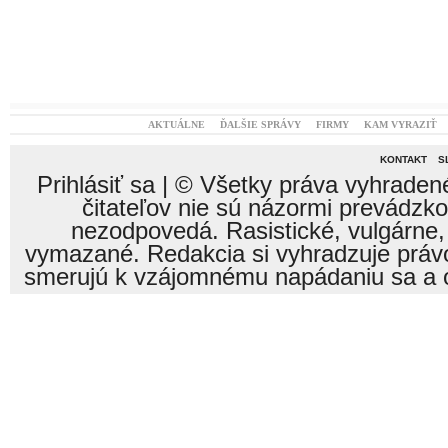
AKTUÁLNE
ĎALŠIE SPRÁVY
FIRMY
KAM VYRAZIŤ
KONTAKT
S
Prihlásiť sa
| © Všetky práva vyhraden
čitateľov nie sú názormi prevádzk
nezodpovedá. Rasistické, vulgárne,
vymazané. Redakcia si vyhradzuje právo
smerujú k vzájomnému napádaniu sa a o