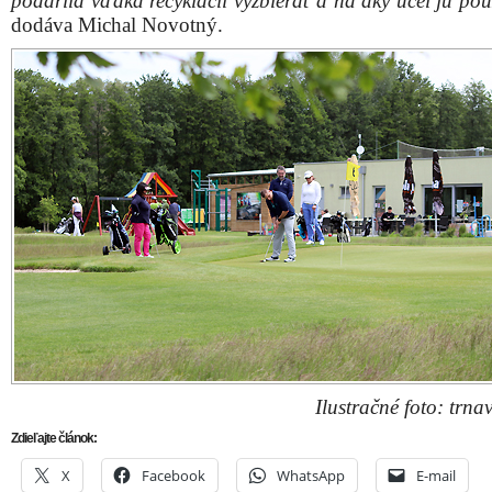
podarila vďaka recyklácii vyzbierať a na aký účel ju po
dodáva Michal Novotný.
Ilustračné foto: trnav
Zdieľajte článok:
X
Facebook
WhatsApp
E-mail