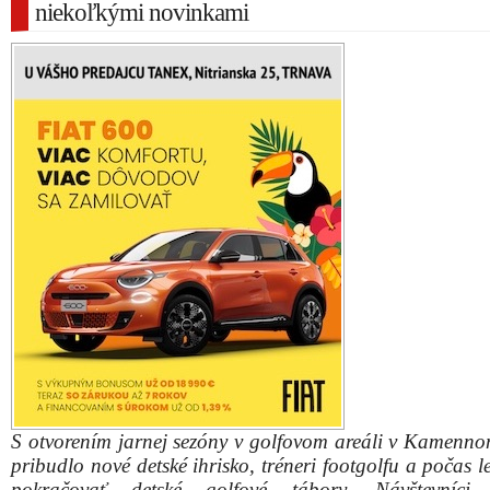
niekoľkými novinkami
S otvorením jarnej sezóny v golfovom areáli v Kamenn
pribudlo nové detské ihrisko, tréneri footgolfu a počas 
pokračovať detské golfové tábory. Návštevníci 