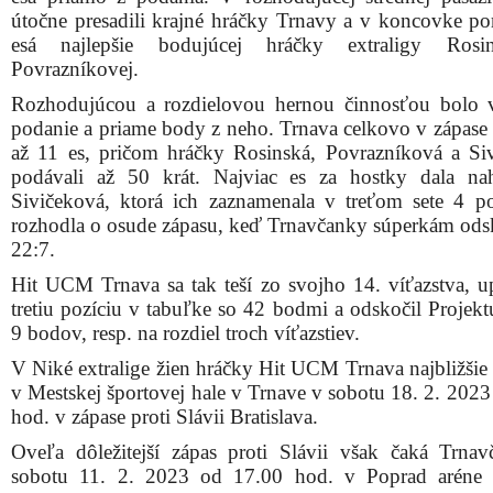
útočne presadili krajné hráčky Trnavy a v koncovke po
esá najlepšie bodujúcej hráčky extraligy Rosi
Povrazníkovej.
Rozhodujúcou a rozdielovou hernou činnosťou bolo 
podanie a priame body z neho. Trnava celkovo v zápase 
až 11 es, pričom hráčky Rosinská, Povrazníková a Si
podávali až 50 krát. Najviac es za hostky dala na
Sivičeková, ktorá ich zaznamenala v treťom sete 4 p
rozhodla o osude zápasu, keď Trnavčanky súperkám odsk
22:7.
Hit UCM Trnava sa tak teší zo svojho 14. víťazstva, up
tretiu pozíciu v tabuľke so 42 bodmi a odskočil Projek
9 bodov, resp. na rozdiel troch víťazstiev.
V Niké extralige žien hráčky Hit UCM Trnava najbližšie 
v Mestskej športovej hale v Trnave v sobotu 18. 2. 2023
hod. v zápase proti Slávii Bratislava.
Oveľa dôležitejší zápas proti Slávii však čaká Trna
sobotu 11. 2. 2023 od 17.00 hod. v Poprad aréne 