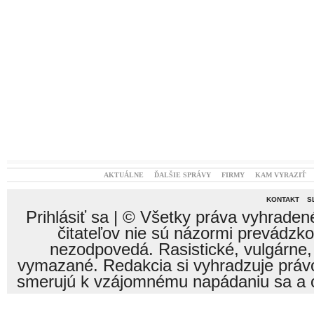
AKTUÁLNE
ĎALŠIE SPRÁVY
FIRMY
KAM VYRAZIŤ
KONTAKT
S
Prihlásiť sa
| © Všetky práva vyhraden
čitateľov nie sú názormi prevádzk
nezodpovedá. Rasistické, vulgárne,
vymazané. Redakcia si vyhradzuje právo
smerujú k vzájomnému napádaniu sa a o