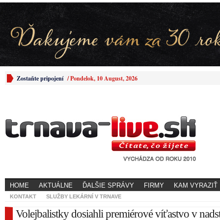
Zostaňte pripojení
/
Pondelok, 10 August, 2026
HOME
AKTUÁLNE
ĎALŠIE SPRÁVY
FIRMY
KAM VYRAZIŤ
KONTAKT
SLUŽBY LEKÁRNÍ V TRNAVE
Volejbalistky dosiahli premiérové víťastvo v nads