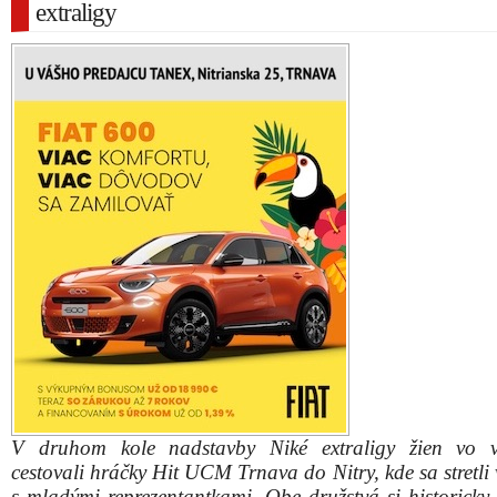
extraligy
V druhom kole nadstavby Niké extraligy žien vo v
cestovali hráčky Hit UCM Trnava do Nitry, kde sa stretli
s mladými reprezentantkami. Obe družstvá si historicky 