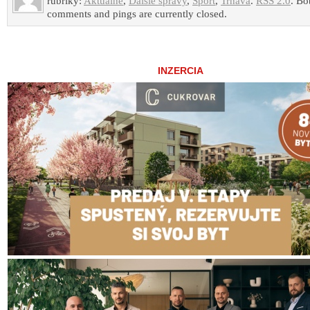
rubriky:
Aktuálne
,
Ďalšie správy
,
Šport
,
Trnava
.
RSS 2.0
. Bo
comments and pings are currently closed.
INZERCIA