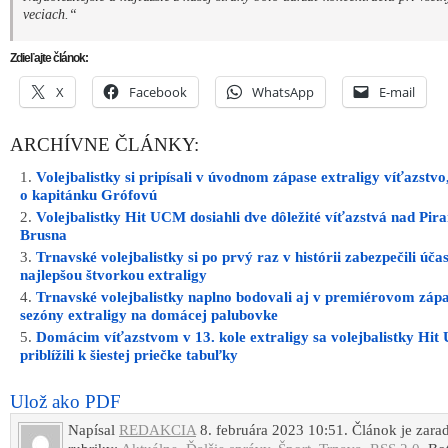
veciach.“
Zdieľajte článok:
X
Facebook
WhatsApp
E-mail
ARCHÍVNE ČLÁNKY:
Volejbalistky si pripísali v úvodnom zápase extraligy víťazstvo, 
o kapitánku Grófovú
Volejbalistky Hit UCM dosiahli dve dôležité víťazstvá nad Pir
Brusna
Trnavské volejbalistky si po prvý raz v histórii zabezpečili úč
najlepšou štvorkou extraligy
Trnavské volejbalistky naplno bodovali aj v premiérovom záp
sezóny extraligy na domácej palubovke
Domácim víťazstvom v 13. kole extraligy sa volejbalistky Hi
priblížili k šiestej priečke tabuľky
Ulož ako PDF
Napísal
REDAKCIA
8. februára 2023 10:51. Článok je zara