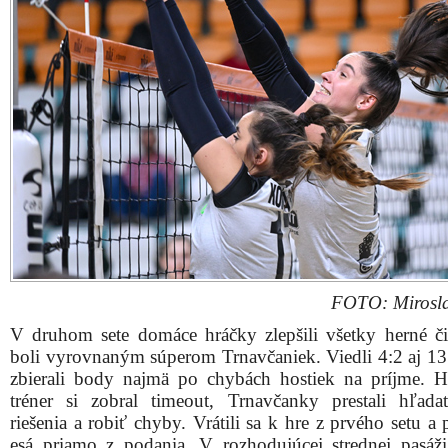
FOTO: Mirosla
V druhom sete domáce hráčky zlepšili všetky herné či
boli vyrovnaným súperom Trnavčaniek. Viedli 4:2 aj 13
zbierali body najmä po chybách hostiek na príjme. H
tréner si zobral timeout, Trnavčanky prestali hľada
riešenia a robiť chyby. Vrátili sa k hre z prvého setu a p
esá priamo z podania. V rozhodujúcej strednej pasáži