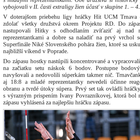
vybojovali v II. časti extraligy žien účasť v skupine 1. – 4.
V doterajšom priebehu ligy hráčky Hit UCM Trnava 
zdolať všetky družstvá okrem Projektu RD. Do zápa
nastupovali Hitky s odhodlaním zvíťaziť aj nad 
reprezentantkami a dobre sa naladiť na prvý vrchol 
Superfinále Niké Slovenského pohára žien, ktoré sa usku
najbližší víkend v Poprade.
Do zápasu hostky nastúpili koncentrované a vypracovali
na začiatku setu náskok 6 bodov. Postupne bodový
navyšovali a nedovolili súperkám takmer nič. Trnavčank
aj 18:8 a mladé reprezentantky nevedeli účinne rea
obranu a tvrdé útoky súpera. Prvý set tak ovládli hráčk
s výrazným prispením Ivany Povrazníkovej, ktorá bol 
zápasu vyhlásená za najlepšiu hráčku zápasu.