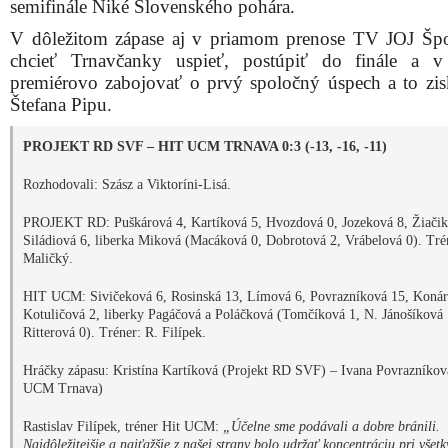
semifinále Niké Slovenského pohára.
V dôležitom zápase aj v priamom prenose TV JOJ Šp
chcieť Trnavčanky uspieť, postúpiť do finále a v
premiérovo zabojovať o prvý spoločný úspech a to zisk
Štefana Pipu.
PROJEKT RD SVF – HIT UCM TRNAVA 0:3 (-13, -16, -11)
Rozhodovali: Szász a Viktoríni-Lisá.
PROJEKT RD: Puškárová 4, Kartíková 5, Hvozdová 0, Jozeková 8, Žiačik
Siládiová 6, liberka Miková (Macáková 0, Dobrotová 2, Vrábelová 0). Tré
Maličký.
HIT UCM: Sivičeková 6, Rosinská 13, Límová 6, Povrazníková 15, Konár
Kotuličová 2, liberky Pagáčová a Poláčková (Tomčíková 1, N. Jánošíková 
Ritterová 0). Tréner: R. Filípek.
Hráčky zápasu: Kristína Kartíková (Projekt RD SVF) – Ivana Povrazníkov
UCM Trnava)
Rastislav Filípek, tréner Hit UCM:
„Účelne sme podávali a dobre bránili.
Najdôležitejšie a najťažšie z našej strany bolo udržať koncentráciu pri všet