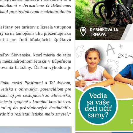
amiatkami v Jeruzaleme či Betleheme.
íklad prostredníctvom medzinárodného
ešťany pre turistov z Izraela vstupnou
rý sa na tamojšom trhu prezentuje ako
ťmi i pre ľudí hľadajúcich špičkovú
eľov Slovenska, ktorí mieria do tejto
om medzinárodnom letisku v kúpeľnom
ovania batožiny. Ďalšou výhodou je
linku medzi Piešťanmi a Tel Avivom,
letiska s obrovským potenciálom pre
zícii aj pre cestujúcich zo Slovenska,
i miesta spojené s koreňmi kresťanstva.
tať aj do prázdninových destinácií v
ániť a rozlietať letisko malo zmysel,“