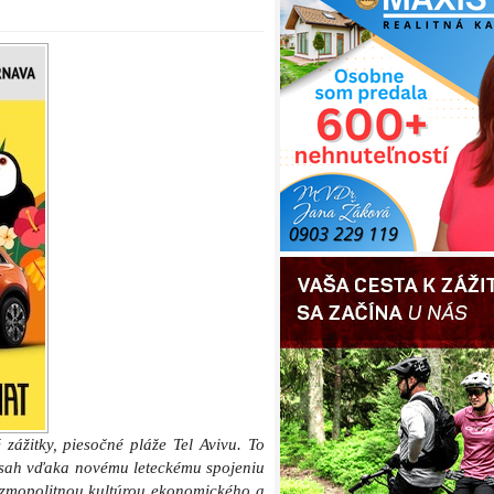
zážitky, piesočné pláže Tel Avivu. To
osah vďaka novému leteckému spojeniu
ozmopolitnou kultúrou ekonomického a