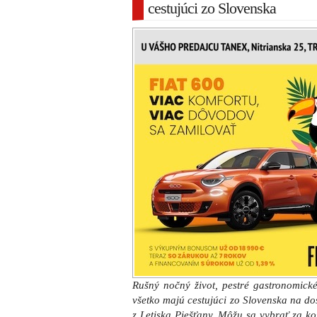
cestujúci zo Slovenska
Rušný nočný život, pestré gastronomické 
všetko majú cestujúci zo Slovenska na d
z Letiska Piešťany. Môžu sa vybrať za k