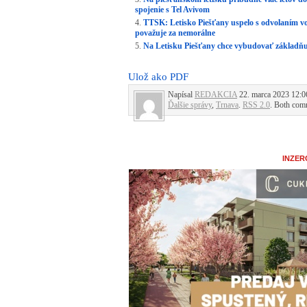
spojenie s Tel Avivom
TTSK: Letisko Piešťany uspelo s odvolaním vo
považuje za nemorálne
Na Letisku Piešťany chce vybudovať základňu
Ulož ako PDF
Napísal
REDAKCIA
22. marca 2023 12:06
Ďalšie správy
,
Trnava
.
RSS 2.0
. Both comm
INZER