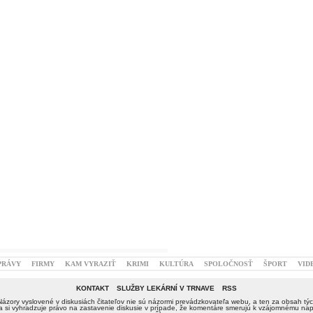
PRÁVY
FIRMY
KAM VYRAZIŤ
KRIMI
KULTÚRA
SPOLOČNOSŤ
ŠPORT
VID
KONTAKT
SLUŽBY LEKÁRNÍ V TRNAVE
RSS
Názory vyslovené v diskusiách čitateľov nie sú názormi prevádzkovateľa webu, a ten za obsah týc
si vyhradzuje právo na zastavenie diskusie v prípade, že komentáre smerujú k vzájomnému nap