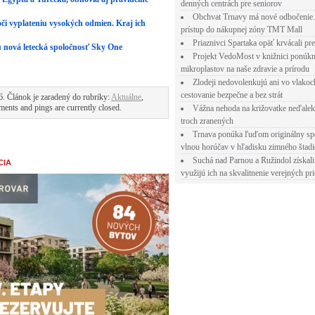
denných centrách pre seniorov
Obchvat Trnavy má nové odbočenie.
či vyplateniu vysokých odmien. Kraj ich
prístup do nákupnej zóny TMT Mall
Priaznivci Spartaka opäť krvácali pr
 nová letecká spoločnosť Sky One
Projekt VedoMost v knižnici ponúkn
mikroplastov na naše zdravie a prírodu
Zlodeji nedovolenkujú ani vo vlakoc
cestovanie bezpečne a bez strát
. Článok je zaradený do rubriky:
Aktuálne
,
ents and pings are currently closed.
Vážna nehoda na križovatke neďalek
troch zranených
Trnava ponúka ľuďom originálny sp
vlnou horúčav v hľadisku zimného štad
Suchá nad Parnou a Ružindol získali
CIA
využijú ich na skvalitnenie verejných pri