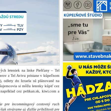
ných leteniek na linke Piešťany – Tel
ierov z Tel Avivu pristane v kúpeľnom
, odlety do Izraela sú plánované na
Záujemcovia si môžu letenky kúpiť cez
 napríklad cez pelikan.sk, kiwi.com a
 je pre incommingový cestovný ruch
šak otvárame aj ďalšie príležitosti pre