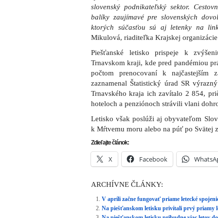
slovenský podnikateľský sektor. Cestov
balíky zaujímavé pre slovenských dovo
ktorých súčasťou sú aj letenky na lin
Mikulová, riaditeľka Krajskej organizáci
Piešťanské letisko prispeje k zvýše
Trnavskom kraji, kde pred pandémiou pr
počtom prenocovaní k najčastejším
zaznamenal Štatistický úrad SR výrazný 
Trnavského kraja ich zavítalo 2 854, pr
hoteloch a penziónoch strávili vlani doh
Letisko však poslúži aj obyvateľom Slove
k Mŕtvemu moru alebo na púť po Svätej 
Zdieľajte článok:
X
Facebook
WhatsA
ARCHÍVNE ČLÁNKY:
V apríli začne fungovať priame letecké spojen
Na piešťanskom letisku privítali prvý priamy le
Na piešťanskom letisku pribudne viac letov do