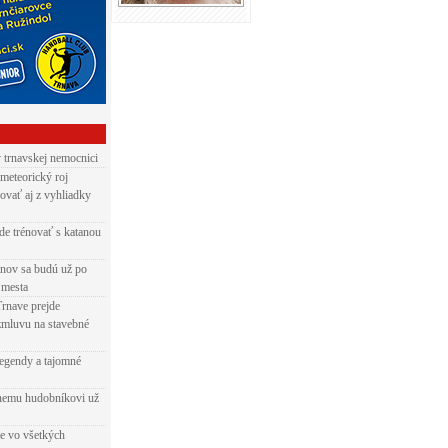
v trnavskej nemocnici
 meteorický roj
ovať aj z vyhliadky
de trénovať s katanou
nov sa budú už po
 mesta
Trnave prejde
zmluvu na stavebné
egendy a tajomné
rnemu hudobníkovi už
ie vo všetkých