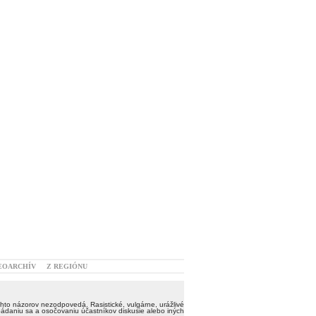
EOARCHÍV
Z REGIÓNU
hto názorov nezodpovedá. Rasistické, vulgárne, urážlivé
ádaniu sa a osočovaniu účastníkov diskusie alebo iných