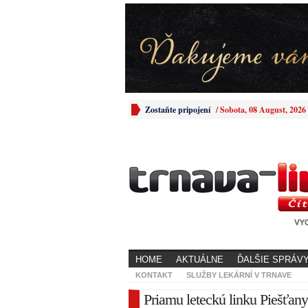
Zostaňte pripojení
/
Sobota, 08 August, 2026
HOME
AKTUÁLNE
ĎALŠIE SPRÁV
KONTAKT
SLUŽBY LEKÁRNÍ V TRNAVE
Priamu leteckú linku Piešťany