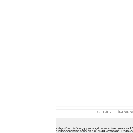
AKTUÁLNE
ĎALŠIE S
Prihlásiť sa
| © Všetky práva vyhradené.
trnava-live.sk
I 
a príspevky mimo témy článku budú vymazané. Redakcia 