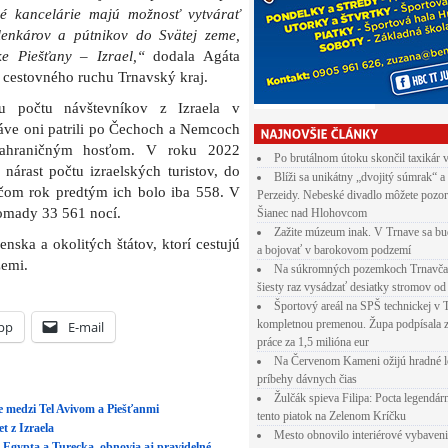
né kancelárie majú možnosť vytvárať
lenkárov a pútnikov do Svätej zeme,
ke Piešťany – Izrael,“
dodala Agáta
e cestovného ruchu Trnavský kraj.
niu počtu návštevníkov z Izraela v
áve oni patrili po Čechoch a Nemcoch
 zahraničným hosťom. V roku 2022
Po brutálnom útoku skončil taxikár 
nárast počtu izraelských turistov, do
Blíži sa unikátny „dvojitý súmrak“ a
ičom rok predtým ich bolo iba 558. V
Perzeidy. Nebeské divadlo môžete pozor
romady 33 561 nocí.
Šianec nad Hlohovcom
Zažite múzeum inak. V Trnave sa bu
nska a okolitých štátov, ktorí cestujú
a bojovať v barokovom podzemí
zemi.
Na súkromných pozemkoch Trnavča
šiesty raz vysádzať desiatky stromov od
Športový areál na SPŠ technickej v 
kompletnou premenou. Župa podpísala 
pp
E-mail
práce za 1,5 milióna eur
Na Červenom Kameni ožijú hradné l
príbehy dávnych čias
Žulčák spieva Filipa: Pocta legendá
ie medzi Tel Avivom a Piešťanmi
tento piatok na Zelenom Kríčku
t z Izraela
Mesto obnovilo interiérové vybaven
 Egypta a Turecka, obnovia aj pravidelné