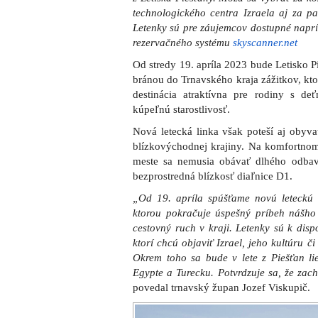
technologického centra Izraela aj za p
Letenky sú pre záujemcov dostupné napr
rezervačného systému
skyscanner.net
Od stredy 19. apríla 2023 bude Letisko Pi
bránou do Trnavského kraja zážitkov, kto
destinácia atraktívna pre rodiny s de
kúpeľnú starostlivosť.
Nová letecká linka však poteší aj obyvat
blízkovýchodnej krajiny. Na komfortn
meste sa nemusia obávať dlhého odbav
bezprostredná blízkosť diaľnice D1.
„Od 19. apríla spúšťame novú leteckú 
ktorou pokračuje úspešný príbeh nášho 
cestovný ruch v kraji. Letenky sú k dispo
ktorí chcú objaviť Izrael, jeho kultúru č
Okrem toho sa bude v lete z Piešťan lie
Egypte a Turecku. Potvrdzuje sa, že zachr
povedal trnavský župan Jozef Viskupič.