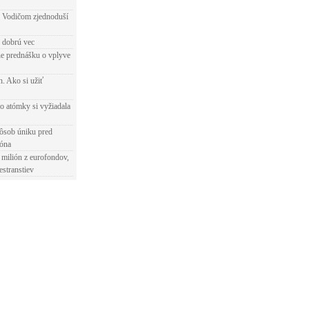
 Vodičom zjednoduší
e dobrú vec
e prednášku o vplyve
h. Ako si užiť
o atómky si vyžiadala
ôsob úniku pred
ióna
 milión z eurofondov,
estranstiev