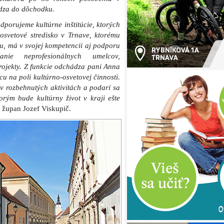
ádza do dôchodku.
dporujeme kultúrne inštitúcie, ktorých
osvetové stredisko v Trnave, ktorému
u, má v svojej kompetencii aj podporu
vanie neprofesionálnych umelcov,
projekty. Z funkcie odchádza pani Anna
u na poli kultúrno-osvetovej činnosti.
v rozbehnutých aktivitách a podarí sa
orým bude kultúrny život v kraji ešte
 župan Jozef Viskupič.