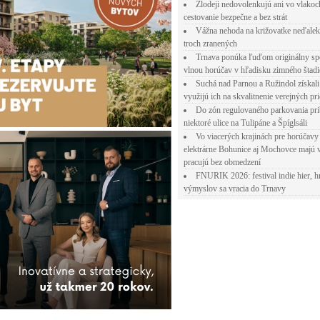
Zlodeji nedovolenkujú ani vo vlakoc
cestovanie bezpečne a bez strát
Vážna nehoda na križovatke neďalek
troch zranených
Trnava ponúka ľuďom originálny sp
vlnou horúčav v hľadisku zimného štad
Suchá nad Parnou a Ružindol získali
využijú ich na skvalitnenie verejných pri
Do zón regulovaného parkovania pr
niektoré ulice na Tulipáne a Špíglsáli
Vo viacerých krajinách pre horúčavy 
elektrárne Bohunice aj Mochovce majú 
pracujú bez obmedzení
FNURIK 2026: festival indie hier, h
výmyslov sa vracia do Trnavy