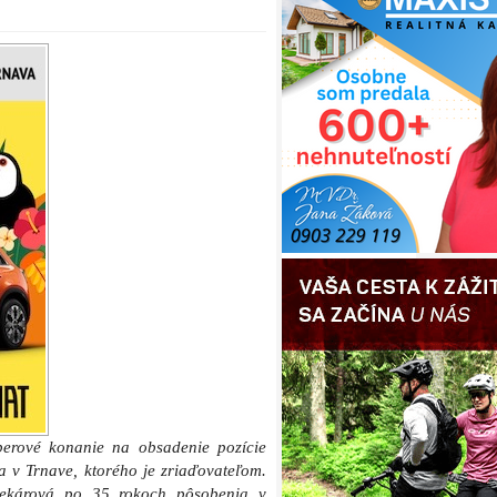
berové konanie na obsadenie pozície
a v Trnave, ktorého je zriaďovateľom.
a Pekárová po 35 rokoch pôsobenia v