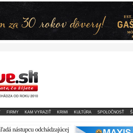
Y
FIRMY
KAM VYRAZIŤ
KRIMI
KULTÚRA
SPOLOČNOSŤ
Š
hľadá nástupcu odchádzajúcej