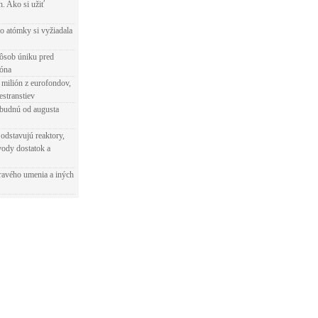
h. Ako si užiť
o atómky si vyžiadala
ôsob úniku pred
ióna
 milión z eurofondov,
estranstiev
ibudnú od augusta
odstavujú reaktory,
vody dostatok a
ravého umenia a iných