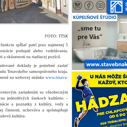
FOTO: TTSK
 funkciu spĺňať patrí prax najmenej 5
nizácie podujatí alebo vzdelávania.
a skúsenosti na riadiacej pozícií.
žadované doklady je potrebné zaslať
radu Trnavského samosprávneho kraja.
ejnené na webovej stránke
www.trnava-
 osvetovým zariadením so všeobecným
 na jednotlivých úsekoch kultúrno –
rmácie a poznatky z kultúry, vedy a
ej činnosti, uchováva a sprístupňuje
ľudovú kultúru.