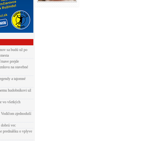
nov sa budú už po
 mesta
Trnave prejde
zmluvu na stavebné
egendy a tajomné
rnemu hudobníkovi už
ie vo všetkých
 Vodičom zjednoduší
e dobrú vec
e prednášku o vplyve