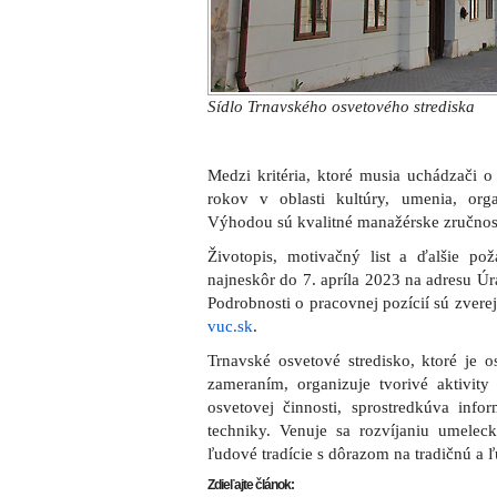
Sídlo Trnavského osvetového strediska
Medzi kritéria, ktoré musia uchádzači o
rokov v oblasti kultúry, umenia, orga
Výhodou sú kvalitné manažérske zručnosti 
Životopis, motivačný list a ďalšie po
najneskôr do 7. apríla 2023 na adresu Ú
Podrobnosti o pracovnej pozícií sú zver
vuc.sk
.
Trnavské osvetové stredisko, ktoré je
zameraním, organizuje tvorivé aktivity
osvetovej činnosti, sprostredkúva info
techniky. Venuje sa rozvíjaniu umeleck
ľudové tradície s dôrazom na tradičnú a 
Zdieľajte článok: