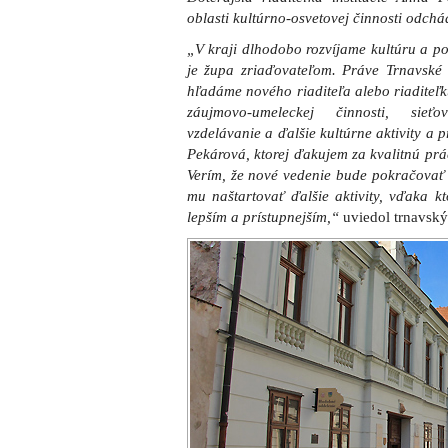
oblasti kultúrno-osvetovej činnosti odch
„V kraji dlhodobo rozvíjame kultúru a po
je župa zriaďovateľom. Práve Trnavské 
hľadáme nového riaditeľa alebo riaditeľk
záujmovo-umeleckej činnosti, sieťo
vzdelávanie a ďalšie kultúrne aktivity a 
Pekárová, ktorej ďakujem za kvalitnú prác
Verím, že nové vedenie bude pokračovať 
mu naštartovať ďalšie aktivity, vďaka kt
lepším a prístupnejším,“
uviedol trnavský