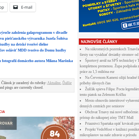
pp
E-mail
 výročie založenia galaprogramom v divadle
avu piešťanského výtvarníka Jozefa Šoltésa
udby na detské tvorivé dielne
Na súkromných pozemkoch Trnavča
odičov osláviť MDD tvorivo do Domu hudby
šiesty raz vysádzať desiatky stromov od
Športový areál na SPŠ technickej v 
vu fotografií domáceho autora Milana Marônka
kompletnou premenou. Župa podpísala 
práce za 1,5 milióna eur
Na Červenom Kameni ožijú hradné l
 Článok je zaradený do rubriky:
Aktuálne
,
Ďalšie
príbehy dávnych čias
d pings are currently closed.
Žulčák spieva Filipa: Pocta legendá
tento piatok na Zelenom Kríčku
Mesto obnovilo interiérové vybaven
denných centrách pre seniorov
Obchvat Trnavy má nové odbočenie.
CIA
prístup do nákupnej zóny TMT Mall
Priaznivci Spartaka opäť krvácali pr
Projekt VedoMost v knižnici ponúkn
mikroplastov na naše zdravie a prírodu