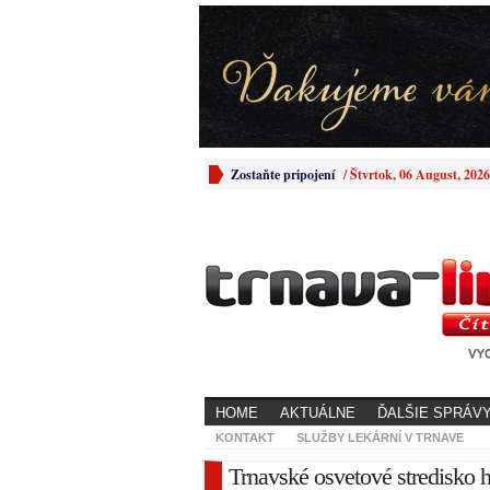
Zostaňte pripojení
/
Štvrtok, 06 August, 2026
HOME
AKTUÁLNE
ĎALŠIE SPRÁV
KONTAKT
SLUŽBY LEKÁRNÍ V TRNAVE
Trnavské osvetové stredisko 