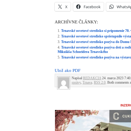
X
Facebook
WhatsA
ARCHÍVNE ČLÁNKY:
Trnavské osvetové stredisko si pripomenie 70.
Trnavské osvetové stredisko sprístupnilo výst
Trnavské osvetové stredisko pozýva do Domu h
Trnavské osvetové stredisko pozýva deti a r
Mikuláša Schneidera Trnavského
Trnavské osvetové stredisko pozýva na výsta
Ulož ako PDF
Napísal
REDAKCIA
24. marca 2023 7:40.
správy
,
Trnava
.
RSS 2.0
. Both comments an
INZER