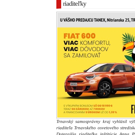
riaditeľky
Trnavský samosprávny kraj vyhlásil vý
riaditeľa Trnavského osvetového stredisk
Doterajšia riaditeľka inštitúcie Ann