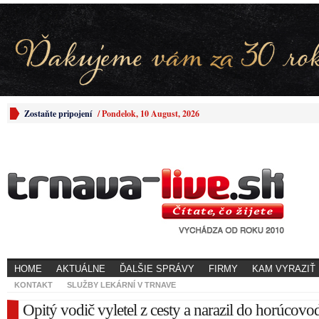
Zostaňte pripojení
/
Pondelok, 10 August, 2026
HOME
AKTUÁLNE
ĎALŠIE SPRÁVY
FIRMY
KAM VYRAZIŤ
KONTAKT
SLUŽBY LEKÁRNÍ V TRNAVE
Opitý vodič vyletel z cesty a narazil do horúcovo