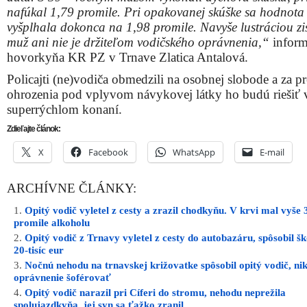
nafúkal 1,79 promile. Pri opakovanej skúške sa hodnota
vyšplhala dokonca na 1,98 promile. Navyše lustráciou zist
muž ani nie je držiteľom vodičského oprávnenia,“
inform
hovorkyňa KR PZ v Trnave Zlatica Antalová.
Policajti (ne)vodiča obmedzili na osobnej slobode a za pr
ohrozenia pod vplyvom návykovej látky ho budú riešiť v
superrýchlom konaní.
Zdieľajte článok:
X
Facebook
WhatsApp
E-mail
ARCHÍVNE ČLÁNKY:
Opitý vodič vyletel z cesty a zrazil chodkyňu. V krvi mal vyše 
promile alkoholu
Opitý vodič z Trnavy vyletel z cesty do autobazáru, spôsobil š
20-tisíc eur
Nočnú nehodu na trnavskej križovatke spôsobil opitý vodič, n
oprávnenie šoférovať
Opitý vodič narazil pri Cíferi do stromu, nehodu neprežila
spolujazdkyňa, jej syn sa ťažko zranil