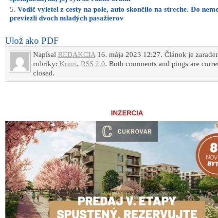
Vodič vyletel z cesty na pole, auto skončilo na streche. Do nem
previezli dvoch mladých pasažierov
Ulož ako PDF
Napísal
REDAKCIA
16. mája 2023 12:27. Článok je zarade
rubriky:
Krimi
.
RSS 2.0
. Both comments and pings are curre
closed.
INZERCIA