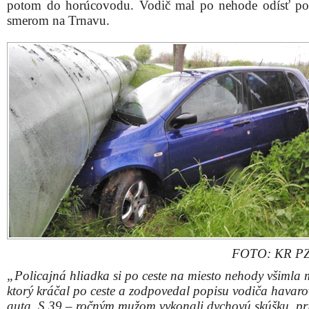
potom do horúcovodu. Vodič mal po nehode odísť po
smerom na Trnavu.
FOTO: KR PZ
„Policajná hliadka si po ceste na miesto nehody všimla 
ktorý kráčal po ceste a zodpovedal popisu vodiča havar
auta. S 39 – ročným mužom vykonali dychovú skúšku, pri