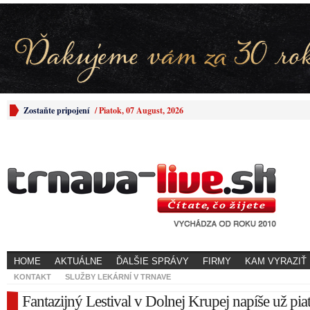
Zostaňte pripojení
/
Piatok, 07 August, 2026
HOME
AKTUÁLNE
ĎALŠIE SPRÁVY
FIRMY
KAM VYRAZIŤ
KONTAKT
SLUŽBY LEKÁRNÍ V TRNAVE
Fantazijný Lestival v Dolnej Krupej napíše už pia