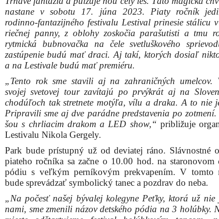
Trnave fantázia a pulzuje ňou celý les. Táto magická ch
nastane v sobotu 17. júna 2023. Piaty ročník jed
rodinno-fantazijného festivalu Lestival prinesie stálicu
riečnej panny, z oblohy zoskočia parašutisti a tmu ro
rytmická bubnovačka na čele svetluškového sprievod
zastúpenie budú mať draci. Aj takí, ktorých dosiaľ nikt
a na Lestivale budú mať premiéru.
„Tento rok sme stavili aj na zahraničných umelcov.
svojej svetovej tour zavítajú po prvýkrát aj na Slove
chodúľoch tak stretnete motýľa, vílu a draka. A to nie j
Pripravili sme aj dve parádne predstavenia po zotmení
šou s chrliacim drakom a LED show,“
približuje organ
Lestivalu Nikola Gergely.
Park bude prístupný už od deviatej ráno. Slávnostné o
piateho ročníka sa začne o 10.00 hod. na staronovom
pódiu s veľkým perníkovým prekvapením. V tomto 
bude sprevádzať symbolický tanec a pozdrav do neba.
„Na počesť našej bývalej kolegyne Peťky, ktorá už nie 
nami, sme zmenili názov detského pódia na 3 holúbky. 