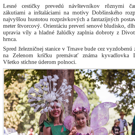
Lesné cestičky prevedú návštevníkov rôznymi ča
zákutiami a inštaláciami na motívy Dobšinského roz
najvyššou hustotou rozprávkových a fantazijných postav
meter štvorcový. Orientáciu preverí senové bludisko, dl
upravia víly a hladné žalúdky zaplnia dobroty z Divo
hrnca.
Spred železničnej stanice v Trnave bude cez vyzdobenú 
na Zelenom kríčku premávať známa kyvadlovka Le
Všetko stíchne úderom polnoci.