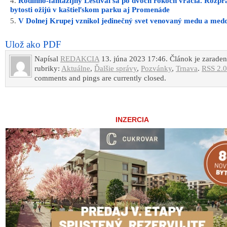
Rodinno-fantazijný Lestival sa po dvoch rokoch vracia. Rozp
bytosti ožijú v kaštieľskom parku aj Promenáde
V Dolnej Krupej vznikol jedinečný svet venovaný medu a med
Ulož ako PDF
Napísal
REDAKCIA
13. júna 2023 17:46. Článok je zarade
rubriky:
Aktuálne
,
Ďalšie správy
,
Pozvánky
,
Trnava
.
RSS 2.0
comments and pings are currently closed.
INZERCIA