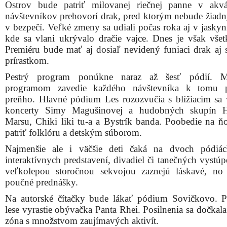
Ostrov bude patriť milovanej riečnej panne v akv
návštevníkov prehovorí drak, pred ktorým nebude žiadn
v bezpečí. Veľké zmeny sa udiali počas roka aj v jaskyn
kde sa vlani ukrývalo dračie vajce. Dnes je však všet
Premiéru bude mať aj dosiaľ nevidený funiaci drak aj
prírastkom.
Pestrý program ponúkne naraz až šesť pódií. 
programom zavedie každého návštevníka k tomu 
preňho. Hlavné pódium Les rozozvučia s blížiacim sa
koncerty Simy Magušinovej a hudobných skupín 
Marsu, Chiki liki tu-a a Bystrík banda. Poobedie na 
patriť folklóru a detským súborom.
Najmenšie ale i väčšie deti čaká na dvoch pódiác
interaktívnych predstavení, divadiel či tanečných vystú
veľkolepou storočnou sekvojou zaznejú láskavé, no
poučné prednášky.
Na autorské čítačky bude lákať pódium Sovičkovo. 
lese vyrastie obývačka Panta Rhei. Posilnenia sa dočkal
zóna s množstvom zaujímavých aktivít.