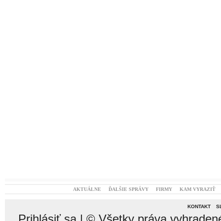
AKTUÁLNE
ĎALŠIE SPRÁVY
FIRMY
KAM VYRAZIŤ
KONTAKT
S
Prihlásiť sa
| © Všetky práva vyhraden