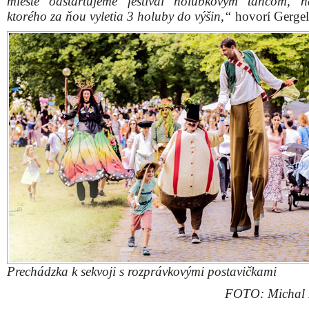
mieste odštartujeme festival holúbkovým tancom, 
ktorého za ňou vyletia 3 holuby do výšin,“
hovorí Gergel
Prechádzka k sekvoji s rozprávkovými postavičkami
FOTO: Michal 