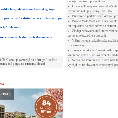
denných centrách pre seniorov
Obchvat Trnavy má nové odbočenie.
školské hospodárstvo na Zavarskej, župa
prístup do nákupnej zóny TMT Mall
Priaznivci Spartaka opäť krvácali pr
udú pokračovať v dištančnom vzdelávaní aj po
Projekt VedoMost v knižnici ponúkn
mikroplastov na naše zdravie a prírodu
u 4,7 milióna eur
Zlodeji nedovolenkujú ani vo vlakoc
cestovanie bezpečne a bez strát
ácia viacerých stredných škôl na území
Vážna nehoda na križovatke neďalek
troch zranených
Trnava ponúka ľuďom originálny sp
vlnou horúčav v hľadisku zimného štad
:05. Článok je zaradený do rubriky:
Aktuálne
,
Suchá nad Parnou a Ružindol získali
ents and pings are currently closed.
využijú ich na skvalitnenie verejných pri
CIA