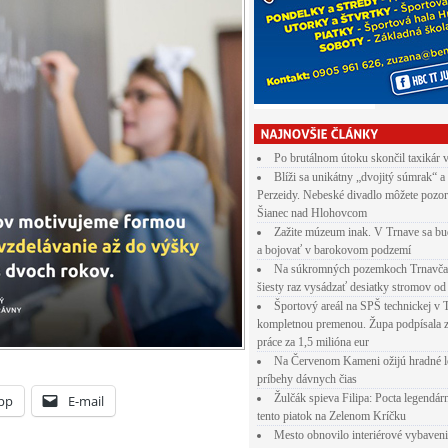
Po brutálnom útoku skončil taxikár 
Blíži sa unikátny „dvojitý súmrak“ a
Perzeidy. Nebeské divadlo môžete pozor
Šianec nad Hlohovcom
Zažite múzeum inak. V Trnave sa bu
a bojovať v barokovom podzemí
Na súkromných pozemkoch Trnavča
šiesty raz vysádzať desiatky stromov od
Športový areál na SPŠ technickej v 
kompletnou premenou. Župa podpísala 
práce za 1,5 milióna eur
Na Červenom Kameni ožijú hradné l
príbehy dávnych čias
Žulčák spieva Filipa: Pocta legendá
pp
E-mail
tento piatok na Zelenom Kríčku
Mesto obnovilo interiérové vybaven