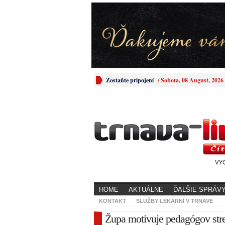
Zostaňte pripojení
/
Sobota, 08 August, 2026
HOME
AKTUÁLNE
ĎALŠIE SPRÁV
KONTAKT
SLUŽBY LEKÁRNÍ V TRNAVE
Župa motivuje pedagógov str