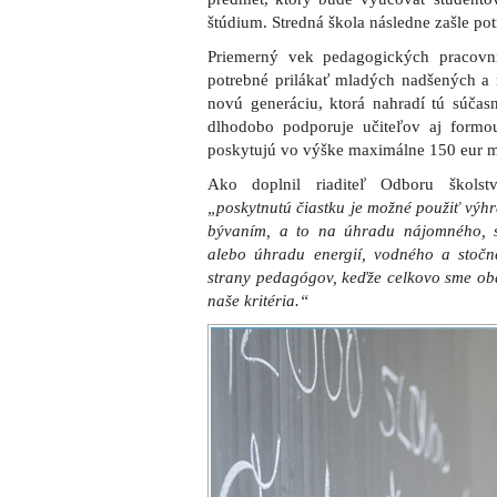
štúdium. Stredná škola následne zašle 
Priemerný vek pedagogických pracovní
potrebné prilákať mladých nadšených a 
novú generáciu, ktorá nahradí tú súčas
dlhodobo podporuje učiteľov aj formo
poskytujú vo výške maximálne 150 eur 
Ako doplnil riaditeľ Odboru škols
„poskytnutú čiastku je možné použiť výh
bývaním, a to na úhradu nájomného, s
alebo úhradu energií, vodného a stoč
strany pedagógov, keďže celkovo sme obdr
naše kritéria.“