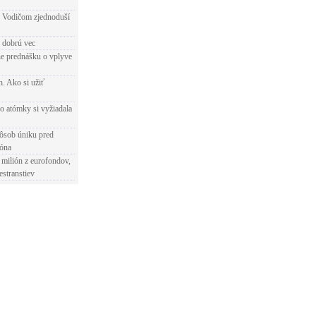
 Vodičom zjednoduší
e dobrú vec
e prednášku o vplyve
h. Ako si užiť
o atómky si vyžiadala
ôsob úniku pred
ióna
 milión z eurofondov,
estranstiev