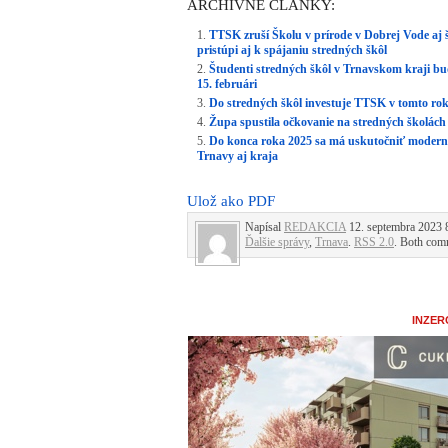
ARCHÍVNE ČLÁNKY:
TTSK zruší Školu v prírode v Dobrej Vode aj 
pristúpi aj k spájaniu stredných škôl
Študenti stredných škôl v Trnavskom kraji b
15. februári
Do stredných škôl investuje TTSK v tomto rok
Župa spustila očkovanie na stredných školách
Do konca roka 2025 sa má uskutočniť moderniz
Trnavy aj kraja
Ulož ako PDF
Napísal
REDAKCIA
12. septembra 2023 8
Ďalšie správy
,
Trnava
.
RSS 2.0
. Both comm
INZER