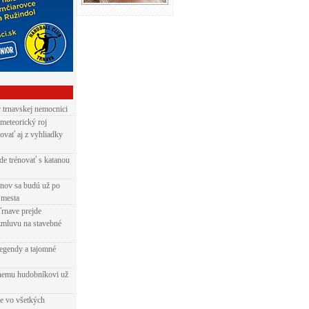
v trnavskej nemocnici
 meteorický roj
ovať aj z vyhliadky
de trénovať s katanou
nov sa budú už po
 mesta
Trnave prejde
zmluvu na stavebné
egendy a tajomné
rnemu hudobníkovi už
ie vo všetkých