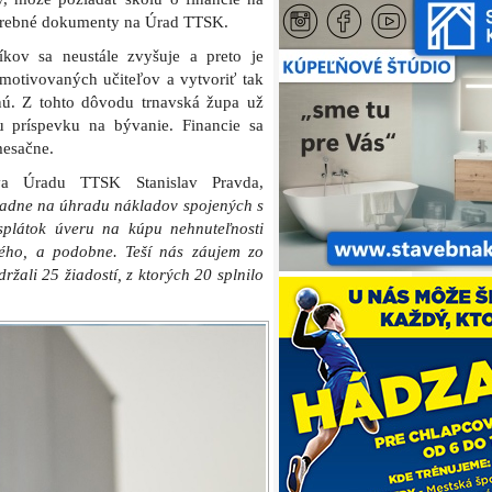
potrebné dokumenty na Úrad TTSK.
kov sa neustále zvyšuje a preto je
motivovaných učiteľov a vytvoriť tak
nú. Z tohto dôvodu trnavská župa už
u príspevku na bývanie. Financie sa
mesačne.
tva Úradu TTSK Stanislav Pravda,
radne na úhradu nákladov spojených s
plátok úveru na kúpu nehnuteľnosti
ného, a podobne. Teší nás záujem zo
žali 25 žiadostí, z ktorých 20 splnilo