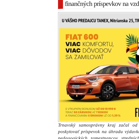
finančných príspevkov na vzd
Trnavský samosprávny kraj začal od
poskytovať príspevok na úhradu výdavko
pedagogických zamestnancov stredných