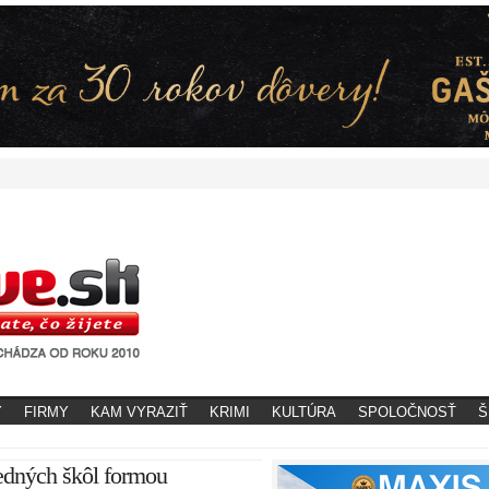
Y
FIRMY
KAM VYRAZIŤ
KRIMI
KULTÚRA
SPOLOČNOSŤ
Š
edných škôl formou