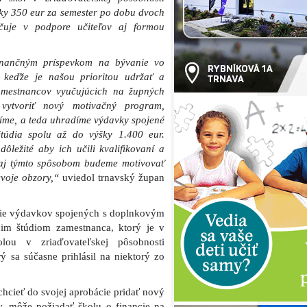
šky 350 eur za semester po dobu dvoch
čuje v podpore učiteľov aj formou
inančným príspevkom na bývanie vo
keďže je našou prioritou udržať a
amestnancov vyučujúcich na župných
 vytvoriť nový motivačný program,
íme, a teda uhradíme výdavky spojené
štúdia spolu až do výšky 1.400 eur.
ôležité aby ich učili kvalifikovaní a
 aj týmto spôsobom budeme motivovať
svoje obzory,“
uviedol trnavský župan
nie výdavkov spojených s doplnkovým
cim štúdiom zamestnanca, ktorý je v
ou v zriaďovateľskej pôsobnosti
 sa súčasne prihlásil na niektorý zo
chcieť do svojej aprobácie pridať nový
, môže požiadať školu o financie na