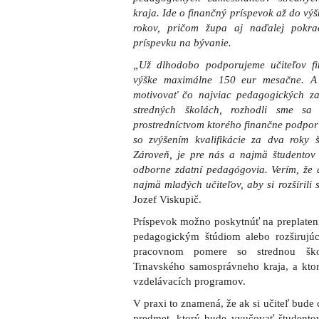
kraja. Ide o finančný príspevok až do vý
rokov, pričom župa aj naďalej pokra
príspevku na bývanie.
„Už dlhodobo podporujeme učiteľov f
výške maximálne 150 eur mesačne. A 
motivovať čo najviac pedagogických z
stredných školách, rozhodli sme sa
prostredníctvom ktorého finančne podpor
so zvýšením kvalifikácie za dva roky 
Zároveň, je pre nás a najmä študentov d
odborne zdatní pedagógovia. Verím, že
najmä mladých učiteľov, aby si rozšírili 
Jozef Viskupič.
Príspevok možno poskytnúť na preplate
pedagogickým štúdiom alebo rozširujú
pracovnom pomere so strednou škol
Trnavského samosprávneho kraja, a ktorý
vzdelávacích programov.
V praxi to znamená, že ak si učiteľ bude 
predmet, ktorý bude vyučovať študentov