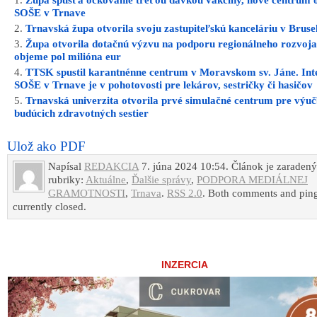
Župa spúšťa očkovanie treťou dávkou vakcíny, nové centrum 
SOŠE v Trnave
Trnavská župa otvorila svoju zastupiteľskú kanceláriu v Brusel
Župa otvorila dotačnú výzvu na podporu regionálneho rozvoja
objeme pol milióna eur
TTSK spustil karantnénne centrum v Moravskom sv. Jáne. Int
SOŠE v Trnave je v pohotovosti pre lekárov, sestričky či hasičov
Trnavská univerzita otvorila prvé simulačné centrum pre výu
budúcich zdravotných sestier
Ulož ako PDF
Napísal
REDAKCIA
7. júna 2024 10:54. Článok je zaraden
rubriky:
Aktuálne
,
Ďalšie správy
,
PODPORA MEDIÁLNEJ
GRAMOTNOSTI
,
Trnava
.
RSS 2.0
. Both comments and ping
currently closed.
INZERCIA