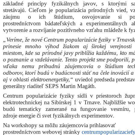
základné princípy fyzikálnych javov, s ktorými s
stretávajú. Cieľom je popularizácia prírodných vied, v
záujmu o ich štúdium, osvojovanie si poz
prostredníctvom bádateľských a experimentálnych ak
vytvorenie a rozvíjanie pozitívneho vzťahu mládeže k fyz
„Veríme, že nové Centrum popularizácie fyziky v Trnavsk
prinesie mnoho výhod žiakom aj širokej verejnost
miestom, kde sa prírodné javy priblížia každému, kto m
o poznanie a vzdelávanie. Tento projekt sme podporili, p
vďaka nemu pribudnú záujemcovia o štúdium tech
odborov, ktorí budú v budúcnosti stáť na čele inovácií 
aj v oblasti elektroenergetiky,“
uviedol predseda predstav
generálny riaditeľ SEPS Martin Magáth.
Centrum popularizácie fyziky sídli v priestoroch žu
elektrotechnickej na Sibírskej 1 v Trnave. Najbližšie w
budú tematicky zamerané na fungovanie vesmíru, p
zdroje energie či svet fyzikálnych experimentov.
Na workshopy sa môžu záujemcovia prihlasovať
prostredníctvom webovej stránky
centrumpopularizacief