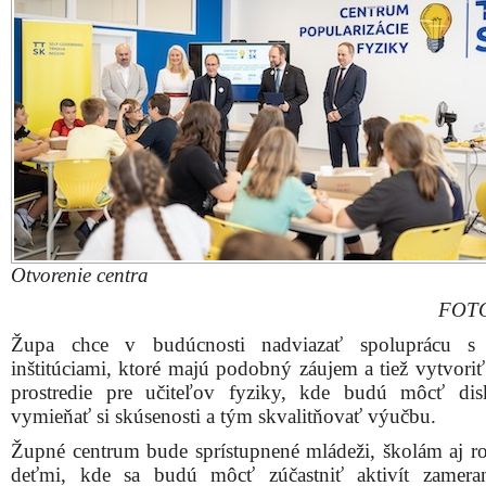
Otvorenie centra
FOTO
Župa chce v budúcnosti nadviazať spoluprácu s 
inštitúciami, ktoré majú podobný záujem a tiež vytvori
prostredie pre učiteľov fyziky, kde budú môcť dis
vymieňať si skúsenosti a tým skvalitňovať výučbu.
Župné centrum bude sprístupnené mládeži, školám aj r
deťmi, kde sa budú môcť zúčastniť aktivít zamera