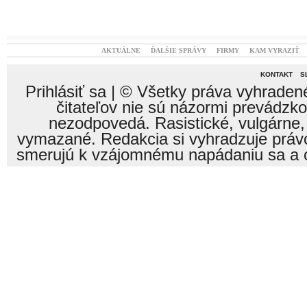
AKTUÁLNE
ĎALŠIE SPRÁVY
FIRMY
KAM VYRAZIŤ
KONTAKT
S
Prihlásiť sa
| © Všetky práva vyhraden
čitateľov nie sú názormi prevádzk
nezodpovedá. Rasistické, vulgárne,
vymazané. Redakcia si vyhradzuje právo
smerujú k vzájomnému napádaniu sa a o