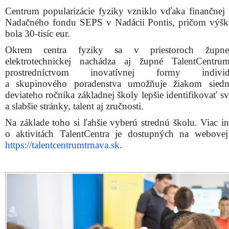
Centrum popularizácie fyziky vzniklo vďaka finančnej
Nadačného fondu SEPS v Nadácii Pontis, pričom výšk
bola 30-tisíc eur.
Okrem centra fyziky sa v priestoroch župn
elektrotechnickej nachádza aj župné TalentCentru
prostredníctvom inovatívnej formy individ
a skupinového poradenstva umožňuje žiakom sied
deviateho ročníka základnej školy lepšie identifikovať sv
a slabšie stránky, talent aj zručnosti.
Na základe toho si ľahšie vyberú strednú školu. Viac in
o aktivitách TalentCentra je dostupných na webovej
https://talentcentrumtrnava.sk
.