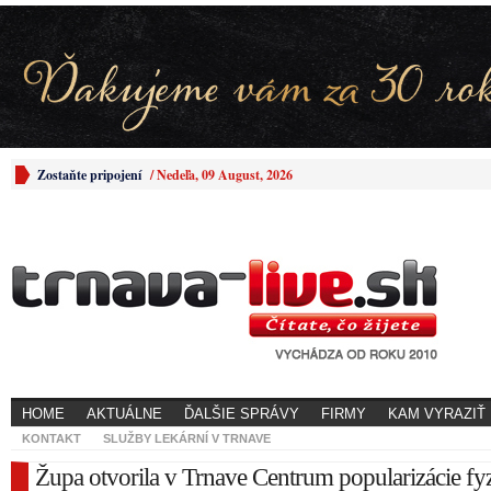
Zostaňte pripojení
/
Nedeľa, 09 August, 2026
HOME
AKTUÁLNE
ĎALŠIE SPRÁVY
FIRMY
KAM VYRAZIŤ
KONTAKT
SLUŽBY LEKÁRNÍ V TRNAVE
Župa otvorila v Trnave Centrum popularizácie fy