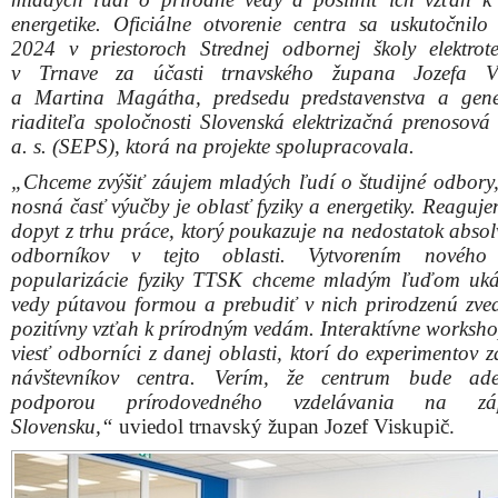
energetike. Oficiálne otvorenie centra sa uskutočnilo
2024 v priestoroch Strednej odbornej školy elektrote
v Trnave za účasti trnavského župana Jozefa Vi
a Martina Magátha, predsedu predstavenstva a gen
riaditeľa spoločnosti Slovenská elektrizačná prenosová 
a. s. (SEPS), ktorá na projekte spolupracovala.
„Chceme zvýšiť záujem mladých ľudí o študijné odbory,
nosná časť výučby je oblasť fyziky a energetiky. Reaguj
dopyt z trhu práce, ktorý poukazuje na nedostatok absol
odborníkov v tejto oblasti. Vytvorením nového
popularizácie fyziky TTSK chceme mladým ľuďom uká
vedy pútavou formou a prebudiť v nich prirodzenú zve
pozitívny vzťah k prírodným vedám. Interaktívne worksh
viesť odborníci z danej oblasti, ktorí do experimentov 
návštevníkov centra. Verím, že centrum bude ade
podporou prírodovedného vzdelávania na zá
Slovensku,“
uviedol trnavský župan Jozef Viskupič.