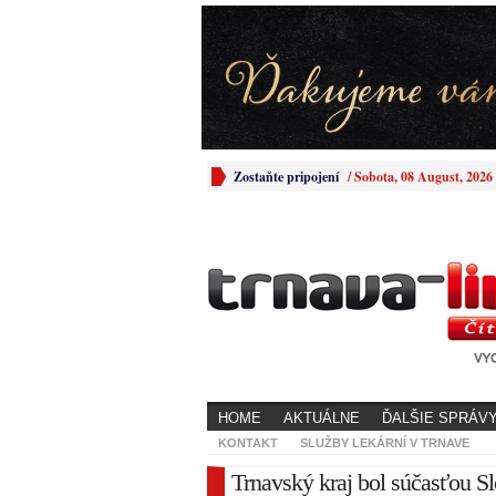
Zostaňte pripojení
/
Sobota, 08 August, 2026
HOME
AKTUÁLNE
ĎALŠIE SPRÁV
KONTAKT
SLUŽBY LEKÁRNÍ V TRNAVE
Trnavský kraj bol súčasťou S