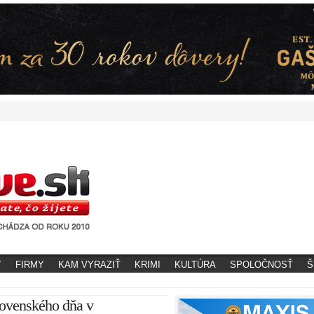
Y
FIRMY
KAM VYRAZIŤ
KRIMI
KULTÚRA
SPOLOČNOSŤ
Š
lovenského dňa v