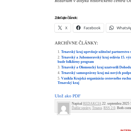
Rozárium v dotyku historického centra 
Zdieľajte článok:
X
Facebook
WhatsA
ARCHÍVNE ČLÁNKY:
Trnavský kraj upevňuje užitočné partnerstv
Trnavský a Juhomoravský kraj oslávia 15. vý
bude folklórny program
Trnavský a Olomoucký kraj uzatvorili Dohodu
Trnavský samosprávny kraj má nových podpre
Vznikla Krajská organizácia cestovného ruchu
Trnavský kraj
Ulož ako PDF
Napísal
REDAKCIA
22. septembra 2025 1
Ďalšie správy
,
Trnava
.
RSS 2.0
. Both comm
INZER