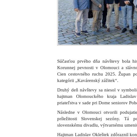
Súčasťou prvého dňa návštevy bola his
Korunnej pevnosti v Olomouci a slávn
Cien cestovného ruchu 2025. Župan po
kategórii „Kavárenský zážitek“.
Druhý deň návštevy sa niesol v symbol
hajtman Olomouckého kraja Ladislav
priateľstva v sade pri Dome seniorov Po
Následne v Olomouci otvorili podujati
príležitosti Slovenskej sezóny. Tá
slovenskému divadlu, výtvarnému umeniu,
Hajtman Ladislav Okleštek zdôraznil kont