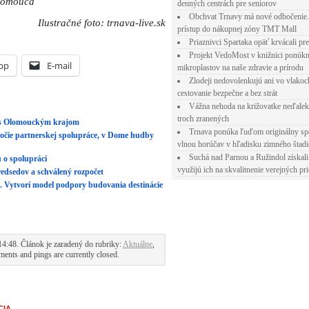
Olomouca
denných centrách pre seniorov
Obchvat Trnavy má nové odbočenie.
Ilustračné foto: trnava-live.sk
prístup do nákupnej zóny TMT Mall
Priaznivci Spartaka opäť krvácali pr
Projekt VedoMost v knižnici ponúkn
pp
E-mail
mikroplastov na naše zdravie a prírodu
Zlodeji nedovolenkujú ani vo vlakoc
cestovanie bezpečne a bez strát
Vážna nehoda na križovatke neďalek
troch zranených
o s Olomouckým krajom
Trnava ponúka ľuďom originálny sp
ročie partnerskej spolupráce, v Dome hudby
vlnou horúčav v hľadisku zimného štad
Suchá nad Parnou a Ružindol získali
 o spolupráci
využijú ich na skvalitnenie verejných pri
dsedov a schválený rozpočet
. Vytvorí model podpory budovania destinácie
4:48. Článok je zaradený do rubriky:
Aktuálne
,
ents and pings are currently closed.
CIA