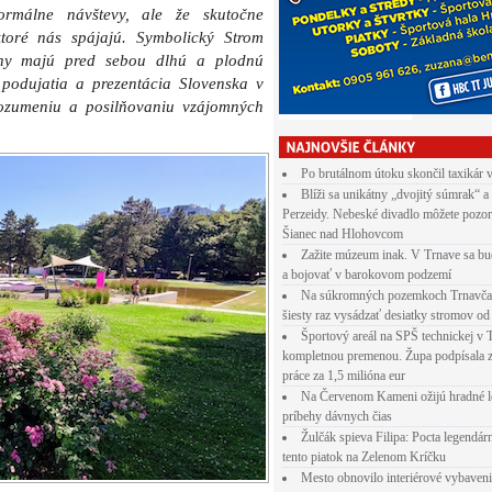
rmálne návštevy, ale že skutočne
toré nás spájajú. Symbolický Strom
ióny majú pred sebou dlhú a plodnú
podujatia a prezentácia Slovenska v
rozumeniu a posilňovaniu vzájomných
Po brutálnom útoku skončil taxikár 
Blíži sa unikátny „dvojitý súmrak“ a
Perzeidy. Nebeské divadlo môžete pozor
Šianec nad Hlohovcom
Zažite múzeum inak. V Trnave sa bu
a bojovať v barokovom podzemí
Na súkromných pozemkoch Trnavča
šiesty raz vysádzať desiatky stromov od
Športový areál na SPŠ technickej v 
kompletnou premenou. Župa podpísala 
práce za 1,5 milióna eur
Na Červenom Kameni ožijú hradné l
príbehy dávnych čias
Žulčák spieva Filipa: Pocta legendá
tento piatok na Zelenom Kríčku
Mesto obnovilo interiérové vybaven