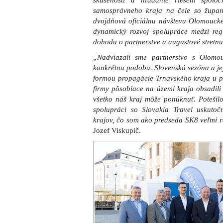
skúseností a hľadanie riešení spolo
samosprávneho kraja na čele so župa
dvojdňovú oficiálnu návštevu Olomoucké
dynamický rozvoj spolupráce medzi reg
dohodu o partnerstve a augustové stretnu
„Nadviazali sme partnerstvo s Olom
konkrétnu podobu. Slovenská sezóna a jej
formou propagácie Trnavského kraja u p
firmy pôsobiace na území kraja obsadili
všetko náš kraj môže ponúknuť. Potešil
spolupráci so Slovakia Travel uskutočn
krajov, čo som ako predseda SK8 veľmi r
Jozef Viskupič.