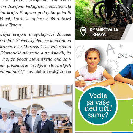
čných výziev. Delegácia Trnavského
nom Jozefom Viskupičom absolvovala
ho kraja. Program podujatia potvrdil
iónmi, ktorá sa opiera o februárovú
tie v Trnave.
ouckým krajom a spolupráci dávame
 vrchol, Slovenský deň, sú konkrétnou
artnerov na Morave. Cestovný ruch a
 Olomoucké námestie a predstavili, čo
o ma, že počas Slovenského dňa sa v
ili prezentácie všetkých slovenských
ád podporil,“
povedal trnavský župan