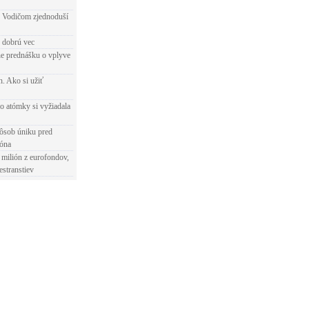
 Vodičom zjednoduší
e dobrú vec
e prednášku o vplyve
h. Ako si užiť
o atómky si vyžiadala
ôsob úniku pred
ióna
 milión z eurofondov,
estranstiev