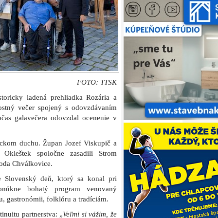
FOTO: TTSK
toricky ladená prehliadka Rozária a
ostný večer spojený s odovzdávaním
čas galavečera odovzdal ocenenie v
ickom duchu. Župan Jozef Viskupič a
 Okleštek spoločne zasadili Strom
hoda Chválkovice.
e Slovenský deň, ktorý sa konal pri
 ponúkne bohatý program venovaný
 gastronómii, folklóru a tradíciám.
inuitu partnerstva: „
Veľmi si vážim, že