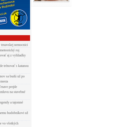
v trnavskej nemocnici
 meteorický roj
ovať aj z vyhliadky
de trénovať s katanou
nov sa budú už po
 mesta
Trnave prejde
zmluvu na stavebné
egendy a tajomné
rnemu hudobníkovi už
ie vo všetkých