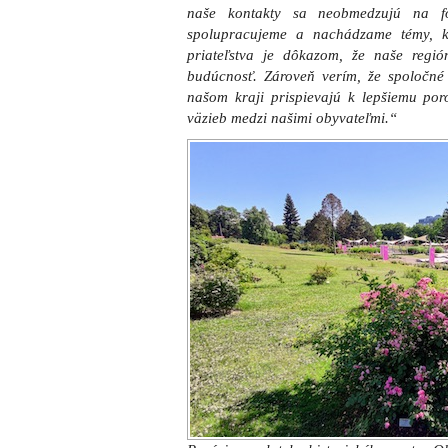
naše kontakty sa neobmedzujú na fo
spolupracujeme a nachádzame témy, k
priateľstva je dôkazom, že naše reg
budúcnosť. Zároveň verím, že spoločné 
našom kraji prispievajú k lepšiemu po
väzieb medzi našimi obyvateľmi.“