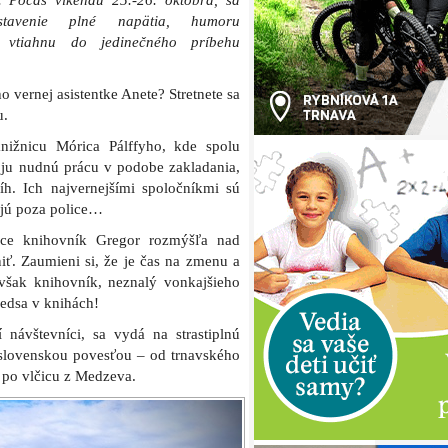
 Počas víkendu 25.-26. októbra, sa
stavenie plné napätia, humoru
s vtiahnu do jedinečného príbehu
o vernej asistentke Anete? Stretnete sa
u.
knižnicu Mórica Pálffyho, kde spolu
ju nudnú prácu v podobe zakladania,
íh. Ich najvernejšími spoločníkmi sú
ajú poza police…
áce knihovník Gregor rozmýšľa nad
ť. Zaumieni si, že je čas na zmenu a
však knihovník, neznalý vonkajšieho
edsa v knihách!
návštevníci, sa vydá na strastiplnú
 slovenskou povesťou – od trnavského
 po vlčicu z Medzeva.