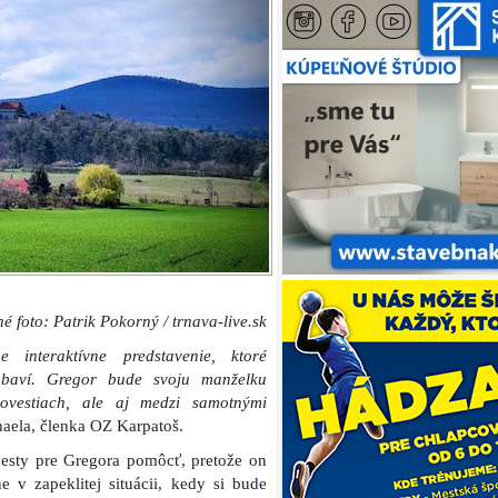
né foto: Patrik Pokorný / trnava-live.sk
 interaktívne predstavenie, ktoré
zabaví. Gregor bude svoju manželku
ovestiach, ale aj medzi samotnými
ela, členka OZ Karpatoš.
esty pre Gregora pomôcť, pretože on
 v zapeklitej situácii, kedy si bude