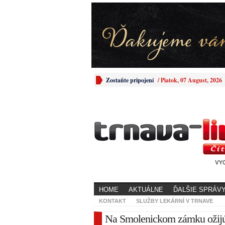
Zostaňte pripojení
/
Piatok, 07 August, 2026
HOME
AKTUÁLNE
ĎALŠIE SPRÁV
KONTAKT
SLUŽBY LEKÁRNÍ V TRNAVE
Na Smolenickom zámku ožijú