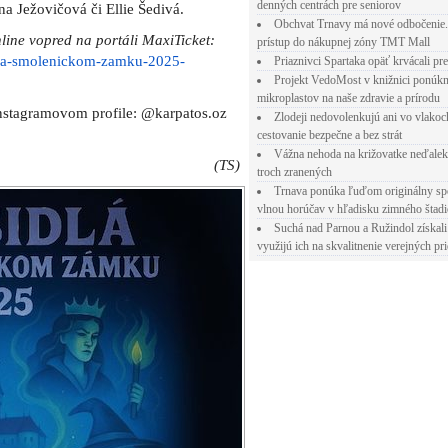
denných centrách pre seniorov
na Ježovičová či Ellie Šedivá.
Obchvat Trnavy má nové odbočenie.
nline vopred na portáli MaxiTicket:
prístup do nákupnej zóny TMT Mall
la-na-smolenickom-zamku-2025-
Priaznivci Spartaka opäť krvácali pr
Projekt VedoMost v knižnici ponúkn
mikroplastov na naše zdravie a prírodu
instagramovom profile: @karpatos.oz
Zlodeji nedovolenkujú ani vo vlakoc
cestovanie bezpečne a bez strát
Vážna nehoda na križovatke neďalek
(TS)
troch zranených
Trnava ponúka ľuďom originálny sp
vlnou horúčav v hľadisku zimného štad
Suchá nad Parnou a Ružindol získali
využijú ich na skvalitnenie verejných pri