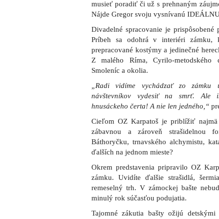
musieť poradiť či už s prehnaným záujm
Nájde Gregor svoju vysnívanú IDEÁLNU 
Divadelné spracovanie je prispôsobené pr
Príbeh sa odohrá v interiéri zámku, 
prepracované kostýmy a jedinečné herec
Z malého Ríma, Cyrilo-metodského 
Smoleníc a okolia.
„Radi vidíme vychádzať zo zámku u
návštevníkov vydesiť na smrť. Ale i
hnusáckeho čerta! A nie len jedného,“
pr
Cieľom OZ Karpatoš je priblížiť najmä
zábavnou a zároveň strašidelnou fo
Báthoryčku, trnavského alchymistu, k
ďalších na jednom mieste?
Okrem predstavenia pripravilo OZ Kar
zámku. Uvidíte ďalšie strašidlá, šer
remeselný trh. V zámockej bašte nebude 
minulý rok súčasťou podujatia.
Tajomné zákutia bašty ožijú detskými