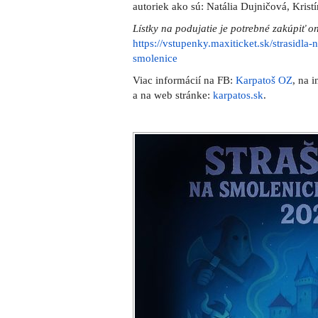
autoriek ako sú: Natália Dujničová, Kristí
Lístky na podujatie je potrebné zakúpiť o
https://vstupenky.maxiticket.sk/strasid
smolenice
Viac informácií na FB:
Karpatoš OZ
, na 
a na web stránke:
karpatos.sk
.