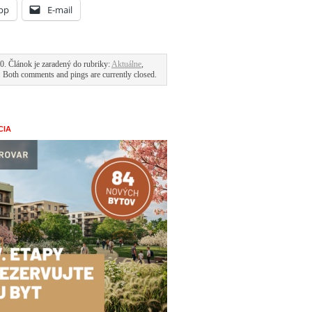
pp
E-mail
0. Článok je zaradený do rubriky:
Aktuálne
,
. Both comments and pings are currently closed.
CIA