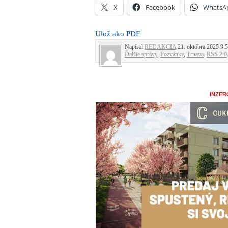
X
Facebook
WhatsA
Ulož ako PDF
Napísal
REDAKCIA
21. októbra 2025 9:5
Ďalšie správy
,
Pozvánky
,
Trnava
.
RSS 2.0
INZER