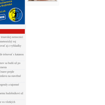
v trnavskej nemocnici
 meteorický roj
ovať aj z vyhliadky
de trénovať s katanou
nov sa budú už po
 mesta
Trnave prejde
zmluvu na stavebné
egendy a tajomné
rnemu hudobníkovi už
ie vo všetkých