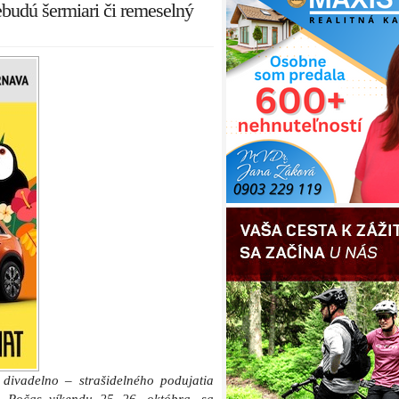
nebudú šermiari či remeselný
divadelno – strašidelného podujatia