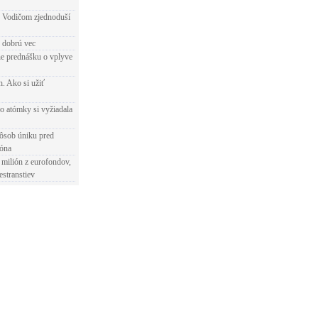
 Vodičom zjednoduší
e dobrú vec
e prednášku o vplyve
h. Ako si užiť
o atómky si vyžiadala
ôsob úniku pred
ióna
 milión z eurofondov,
estranstiev