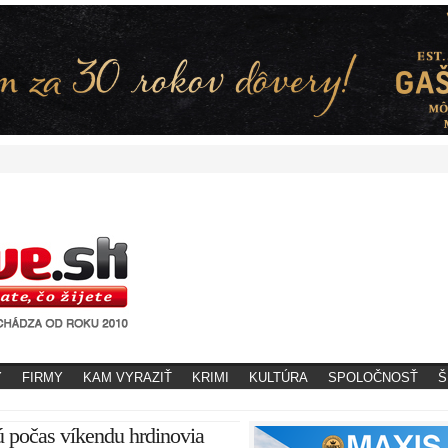
Y
FIRMY
KAM VYRAZIŤ
KRIMI
KULTÚRA
SPOLOČNOSŤ
Š
 počas víkendu hrdinovia