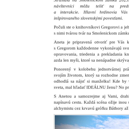
Strašidlá na Smolenickom zámku 2025.
návštevníci môžu tešiť na pred
a interakcie. Hlavní hrdinovia Vá
inšpirovaného slovenskými povesťami.
Počuli ste o knihovníkovi Gregorovi a jeh
s nimi tvárou tvár na Smolenickom zámk
Aneta je pripravená otvoriť pre Vás 
s Gregorom každodenne vykonávajú svo
opravovania, triedenia a prekladania kn
azda len myši, ktoré sa nenápadne skrýv
Ponorený v kolobehu jednotvárnej pr
svojím životom, ktorý sa rozhodne zmeni
odhodlá sa nájsť si manželku! Kde by 
sveta, mal hľadať IDEÁLNU ženu? No pr
S Anetou a samozrejme aj Vami, drahí 
napínavú cestu. Každá scéna ožije inou
alchymistu cez krvavú grófku Báthory až