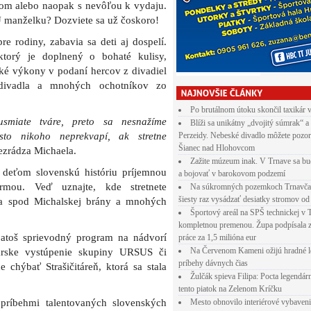
om alebo naopak s nevôľou k vydaju.
manželku? Dozviete sa už čoskoro!
e rodiny, zabavia sa deti aj dospelí.
ktorý je doplnený o bohaté kulisy,
ké výkony v podaní hercov z divadiel
divadla a mnohých ochotníkov zo
Po brutálnom útoku skončil taxikár 
smiate tváre, preto sa nesnažíme
Blíži sa unikátny „dvojitý súmrak“ a
sto nikoho neprekvapí, ak stretne
Perzeidy. Nebeské divadlo môžete pozor
Šianec nad Hlohovcom
ezrádza Michaela.
Zažite múzeum inak. V Trnave sa bu
 deťom slovenskú históriu príjemnou
a bojovať v barokovom podzemí
rmou. Veď uznajte, kde stretnete
Na súkromných pozemkoch Trnavča
šiesty raz vysádzať desiatky stromov od
ata spod Michalskej brány a mnohých
Športový areál na SPŠ technickej v 
kompletnou premenou. Župa podpísala 
patoš sprievodný program na nádvorí
práce za 1,5 milióna eur
Na Červenom Kameni ožijú hradné l
miarske vystúpenie skupiny URSUS či
príbehy dávnych čias
chýbať Strašičitáreň, ktorá sa stala
Žulčák spieva Filipa: Pocta legendá
tento piatok na Zelenom Kríčku
 príbehmi talentovaných slovenských
Mesto obnovilo interiérové vybaven