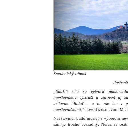
Smolenický zámok
Ilustrač
„Snažili sme sa vytvoriť mimoriadne
návštevníkov vystraší a zároveň aj 
usilovne hľadať – a to nie len v p
návštevníčkami,“
hovorí s úsmevom Micha
Návštevníci budú musieť s výberom nev
sám je trochu bezradný. Neraz sa ocitne