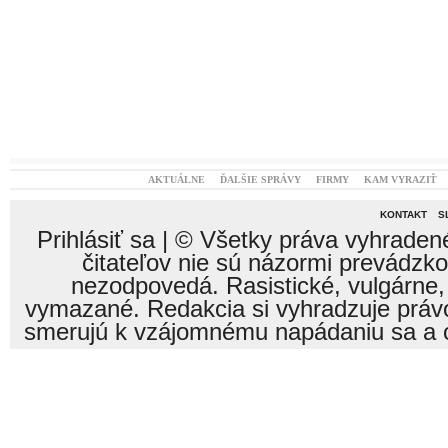
AKTUÁLNE
ĎALŠIE SPRÁVY
FIRMY
KAM VYRAZIŤ
KONTAKT
S
Prihlásiť sa
| © Všetky práva vyhraden
čitateľov nie sú názormi prevádzk
nezodpovedá. Rasistické, vulgárne,
vymazané. Redakcia si vyhradzuje právo
smerujú k vzájomnému napádaniu sa a o