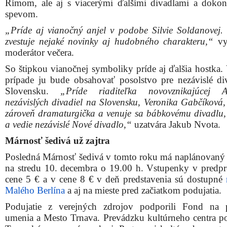
Rímom, ale aj s viacerými ďalšími divadlami a dokon
spevom.
„Príde aj vianočný anjel v podobe Silvie Soldanovej
zvestuje nejaké novinky aj hudobného charakteru,“
vy
moderátor večera.
So štipkou vianočnej symboliky príde aj ďalšia hostka.
prípade ju bude obsahovať posolstvo pre nezávislé di
Slovensku.
„Príde riaditeľka novovznikajúcej As
nezávislých divadiel na Slovensku, Veronika Gabčíková, 
zároveň dramaturgička a venuje sa bábkovému divadlu, 
a vedie nezávislé Nové divadlo,“
uzatvára Jakub Nvota.
Márnosť šedivá už zajtra
Posledná Márnosť šedivá v tomto roku má naplánovaný 
na stredu 10. decembra o 19.00 h. Vstupenky v predpr
cene 5 € a v cene 8 € v deň predstavenia sú dostupné
Malého Berlína
a aj na mieste pred začiatkom podujatia.
Podujatie z verejných zdrojov podporili Fond na 
umenia a Mesto Trnava. Prevádzku kultúrneho centra p