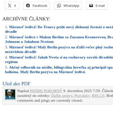
X
Facebook
WhatsApp
E-mail
ARCHÍVNE ČLÁNKY:
Márnosť šedivá! Do Trnavy príde nový diskusný formát o nez
divadle
Márnosť šedivá v Malom Berlíne so Zuzanou Kronerovou, B
Jobusom a Jakubom Nvotom
Márnosť šedivá! Malý Berlín pozýva na ďalší večer plný rozh
nezávislom divadle
Márnosť šedivá! Jakub Nvota si na rozhovory zavolá divadeln
regiónu
Akčný odborník na násilie, bilingválna herečka aj principál sp
balkóna. Malý Berlín pozýva na Márnosť šedivú
Ulož ako PDF
Napísal
PATRIK POKORNÝ
9. decembra 2025 7:59. Článok
zaradený do rubriky:
Ďalšie správy
,
Pozvánky
.
RSS 2.0
. Bot
comments and pings are currently closed.