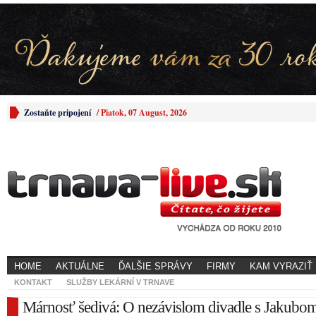
Zostaňte pripojení
/
Piatok, 07 August, 2026
HOME
AKTUÁLNE
ĎALŠIE SPRÁVY
FIRMY
KAM VYRAZIŤ
KONTAKT
SLUŽBY LEKÁRNÍ V TRNAVE
Márnosť šedivá: O nezávislom divadle s Jakubo