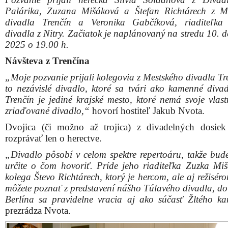
Palárika, Zuzana Mišáková a Štefan Richtárech z M
divadla Trenčín a Veronika Gabčíková, riaditeľka
divadla z Nitry. Začiatok je naplánovaný na stredu 10. 
2025 o 19.00 h.
Návšteva z Trenčína
„Moje pozvanie prijali kolegovia z Mestského divadla Tr
to nezávislé divadlo, ktoré sa tvári ako kamenné divad
Trenčín je jediné krajské mesto, ktoré nemá svoje vlast
zriaďované divadlo,“
hovorí hostiteľ Jakub Nvota.
Dvojica (či možno až trojica) z divadelných dosie
rozprávať len o herectve.
„Divadlo pôsobí v celom spektre repertoáru, takže bu
určite o čom hovoriť. Príde jeho riaditeľka Zuzka Mi
kolega Števo Richtárech, ktorý je hercom, ale aj režisér
môžete poznať z predstavení nášho Túlavého divadla, d
Berlína sa pravidelne vracia aj ako súčasť Žltého ka
prezrádza Nvota.