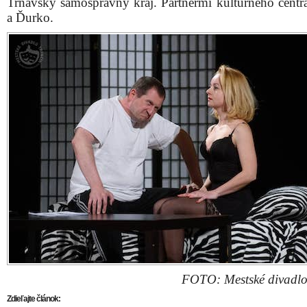
Trnavský samosprávny kraj. Partnermi kultúrneho cent
a Ďurko.
FOTO: Mestské divadlo
Zdieľajte článok: