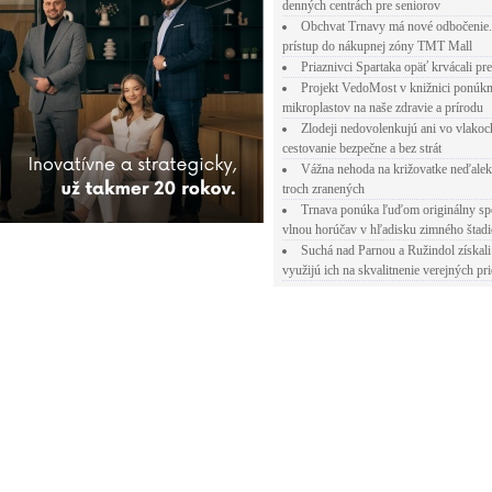
denných centrách pre seniorov
Obchvat Trnavy má nové odbočenie.
prístup do nákupnej zóny TMT Mall
Priaznivci Spartaka opäť krvácali pr
Projekt VedoMost v knižnici ponúkn
mikroplastov na naše zdravie a prírodu
Zlodeji nedovolenkujú ani vo vlakoc
cestovanie bezpečne a bez strát
Vážna nehoda na križovatke neďalek
troch zranených
Trnava ponúka ľuďom originálny sp
vlnou horúčav v hľadisku zimného štad
Suchá nad Parnou a Ružindol získali
využijú ich na skvalitnenie verejných pri