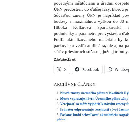
početnými inštitúciami a úradmi dospel
ÚPN predostreiť do ďalšej fázy, ktorou j
Súčasťou zmeny ÚPN je napríklad po­vo
budovy s maximálnou výškou do 80 met
Hlboká – Kollárova – Spartakovská – 
podmienky a parametre pre výstavbu ďal
Podľa aktualizovaného materiálu by 
parkovisku vedľa amfiteátra, ale aj na p
stáť v priestoroch súčasnej južnej tribúny.
Zdieľajte článok:
X
Facebook
WhatsA
ARCHÍVNE ČLÁNKY:
Návrh zmeny územného plánu v lokalitách Ry
Mesto vypracuje návrh Územného plánu zóny P
Verejnosť sa môže vyjadriť k návrhu zmeny
Primátor odprezentuje verejnosti vývoj úze
Poslanci budú schvaľovať aktualizáciu rozpoč
plánu