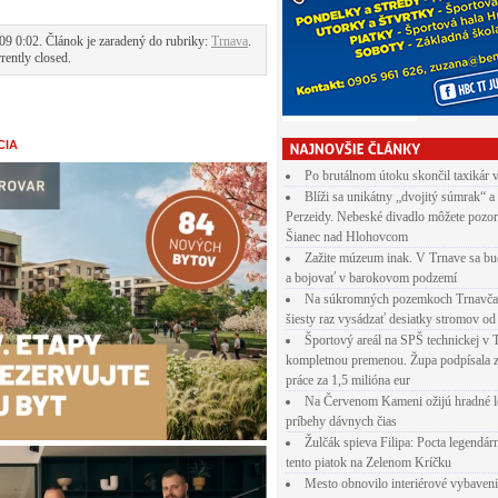
09 0:02. Článok je zaradený do rubriky:
Trnava
.
rently closed.
CIA
Po brutálnom útoku skončil taxikár 
Blíži sa unikátny „dvojitý súmrak“ a
Perzeidy. Nebeské divadlo môžete pozor
Šianec nad Hlohovcom
Zažite múzeum inak. V Trnave sa bu
a bojovať v barokovom podzemí
Na súkromných pozemkoch Trnavča
šiesty raz vysádzať desiatky stromov od
Športový areál na SPŠ technickej v 
kompletnou premenou. Župa podpísala 
práce za 1,5 milióna eur
Na Červenom Kameni ožijú hradné l
príbehy dávnych čias
Žulčák spieva Filipa: Pocta legendá
tento piatok na Zelenom Kríčku
Mesto obnovilo interiérové vybaven