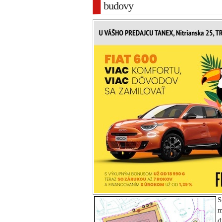
budovy
S
m
d