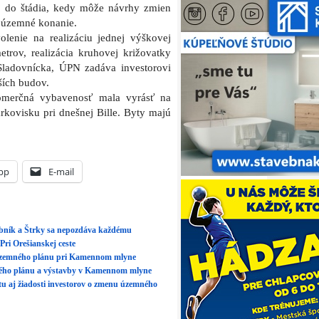
o do štádia, kedy môže návrhy zmien
e územné konanie.
lenie na realizáciu jednej výškovej
rov, realizácia kruhovej križovatky
Sladovnícka, ÚPN zadáva investorovi
ších budov.
komerčná vybavenosť mala vyrásť na
arkovisku pri dnešnej Bille. Byty majú
pp
E-mail
bník a Štrky sa nepozdáva každému
ri Orešianskej ceste
 územného plánu pri Kamennom mlyne
mného plánu a výstavby v Kamennom mlyne
tu aj žiadosti investorov o zmenu územného