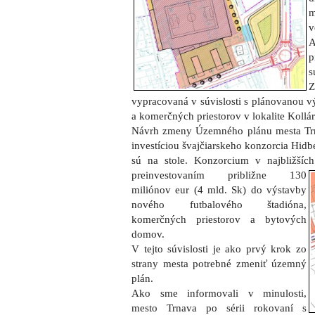
m
v
A
p
s
vypracovaná v súvislosti s plánovanou v
a ko­mer­č­ných priestorov v lokalite Koll
Návrh zmeny Územného plánu mesta Trn
investíciou švajčiarskeho konzorcia Hidbe
sú na stole. Konzorcium v najbližší
preinvestovaním približne
130
miliónov eur (4 mld. Sk) do výstavby
nového futbalového štadióna,
komerčných priestorov a bytových
domov.
V tejto súvislosti je ako prvý krok zo
strany mesta potrebné zmeniť územný
plán.
Ako sme informovali v minulosti,
mesto Trnava po sérii rokovaní s