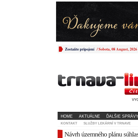
Zostaňte pripojení
/
Sobota, 08 August, 2026
HOME
AKTUÁLNE
ĎALŠIE SPRÁV
KONTAKT
SLUŽBY LEKÁRNÍ V TRNAVE
Návrh územného plánu súhlas