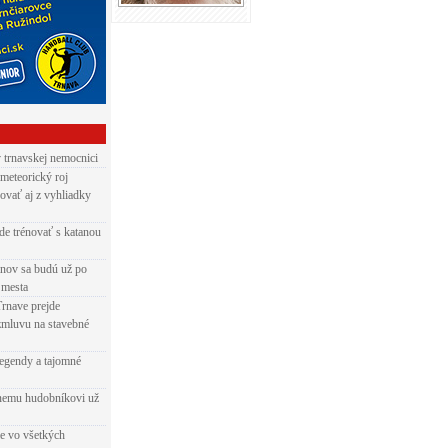
v trnavskej nemocnici
 meteorický roj
ovať aj z vyhliadky
de trénovať s katanou
nov sa budú už po
 mesta
Trnave prejde
zmluvu na stavebné
egendy a tajomné
rnemu hudobníkovi už
ie vo všetkých