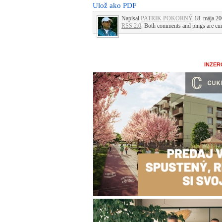
Ulož ako PDF
Napísal
PATRIK POKORNÝ
18. mája 20
RSS 2.0
. Both comments and pings are cur
INZER