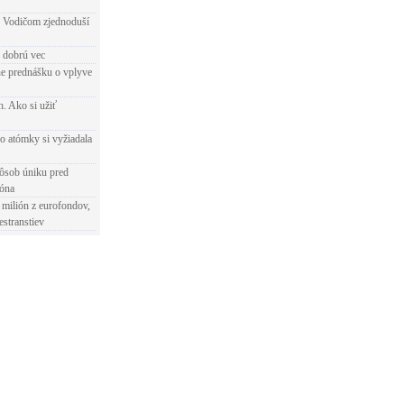
 Vodičom zjednoduší
e dobrú vec
e prednášku o vplyve
h. Ako si užiť
o atómky si vyžiadala
ôsob úniku pred
ióna
 milión z eurofondov,
estranstiev