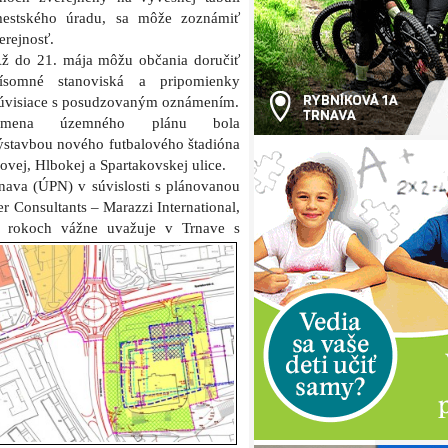
estského úradu, sa môže zoznámiť
erejnosť.
ž do 21. mája môžu občania doručiť
ísomné stanoviská a pripomienky
úvi­siace s posudzovaným oznámením.
Zmena územného plánu bola
ýstavbou nového futbalového štadióna
árovej, Hlbokej a Spartakovskej ulice.
ava (ÚPN) v súvislosti s plánovanou
r Consultants – Marazzi International,
ch rokoch vážne uvažuje v Trnave s