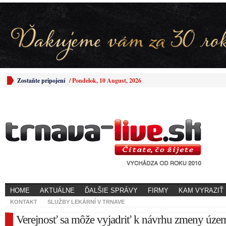
Zostaňte pripojení
/
Pondelok, 10 August, 2026
HOME
AKTUÁLNE
ĎALŠIE SPRÁVY
FIRMY
KAM VYRAZIŤ
KONTAKT
SLUŽBY LEKÁRNÍ V TRNAVE
Verejnosť sa môže vyjadriť k návrhu zmeny úz