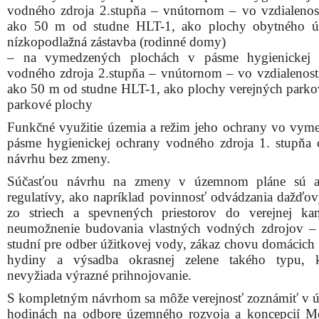
vodného zdroja 2.stupňa – vnútornom – vo vzdialenost
ako 50 m od studne HLT-1, ako plochy obytného ú
nízkopodlažná zástavba (rodinné domy)
– na vymedzených plochách v pásme hygienickej 
vodného zdroja 2.stupňa – vnútornom – vo vzdialenost
ako 50 m od studne HLT-1, ako plochy verejných parko
parkové plochy
Funkčné využitie územia a režim jeho ochrany vo vy
pásme hygienickej ochrany vodného zdroja 1. stupňa 
návrhu bez zmeny.
Súčasťou návrhu na zmeny v územnom pláne sú aj
regulatívy, ako napríklad povinnosť odvádzania dažďo
zo striech a spevnených priestorov do verejnej kana
neumožnenie budovania vlastných vodných zdrojov –
studní pre odber úžitkovej vody, zákaz chovu domácich z
hydiny a výsadba okrasnej zelene takého typu, k
nevyžiada výrazné prihnojovanie.
S kompletným návrhom sa môže verejnosť zoznámiť v 
hodinách na odbore územného rozvoja a koncepcií M