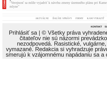
“Verejnosť sa môže vyjadriť k návrhu zmeny územného plánu pri Kam
mlyne”
AKTUÁLNE
ĎALŠIE SPRÁVY
FIRMY
KAM VYRAZIŤ
KONTAKT
S
Prihlásiť sa
| © Všetky práva vyhraden
čitateľov nie sú názormi prevádzk
nezodpovedá. Rasistické, vulgárne,
vymazané. Redakcia si vyhradzuje právo
smerujú k vzájomnému napádaniu sa a o