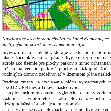
Navrhované územie sa nachádza na konci Kamennej cest
záchytným parkoviskom v Kamennom mlyne
Investori plánujú lokalitu, ktorá je v aktuálne platnom
pláne špecifikovaná v pásme hygienickej ochrany 
zdroja ako územie pre plochy parkov a mimo ochranné
určená na verejné parkové plochy a nízkopodlažnú 
rodinných domov, zadefinovať v územnom pláne nasled
Predmet zmeny je vyčlenenie plôch vymedzených 
H/2012 ÚPN mesta Trnava masledovne:
– na plochách mimo pásma hygienickej ochrany vodnéh
2.stupňa – vnútorného – ako plochy obytného ú
nízkopodlažná zástavba (rodinné domy)
– na vymedzených plochách v pásme hygienickej 