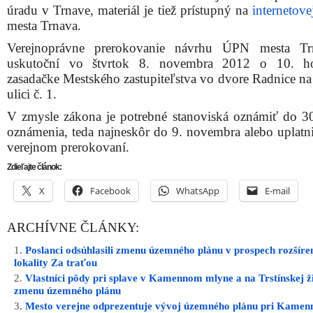
úradu v Trnave, materiál je tiež prístupný na
internetove
mesta Trnava.
Verejnoprávne prerokovanie návrhu ÚPN mesta Tr
uskutoční vo štvrtok 8. novembra 2012 o 10. h
zasadačke Mestského zastupiteľstva vo dvore Radnice na
ulici č. 1.
V zmysle zákona je potrebné stanoviská oznámiť do 3
oznámenia, teda najneskôr do 9. novembra alebo uplatni
verejnom prerokovaní.
Zdieľajte článok:
X
Facebook
WhatsApp
E-mail
ARCHÍVNE ČLÁNKY:
Poslanci odsúhlasili zmenu územného plánu v prospech rozšíre
lokality Za traťou
Vlastníci pôdy pri splave v Kamennom mlyne a na Trstínskej ž
zmenu územného plánu
Mesto verejne odprezentuje vývoj územného plánu pri Kame