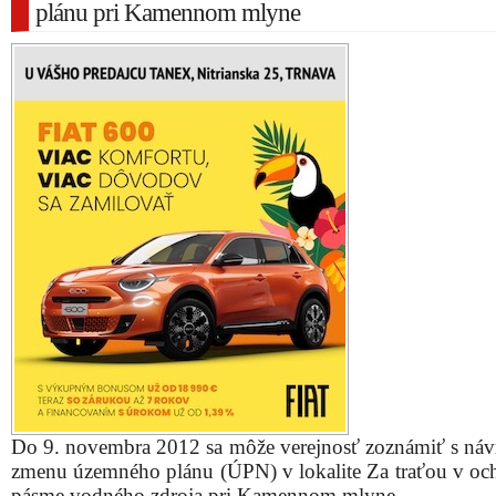
plánu pri Kamennom mlyne
Do 9. novembra 2012 sa môže verejnosť zoznámiť s ná
zmenu územného plánu (ÚPN) v lokalite Za traťou v o
pásme vodného zdroja pri Kamennom mlyne.