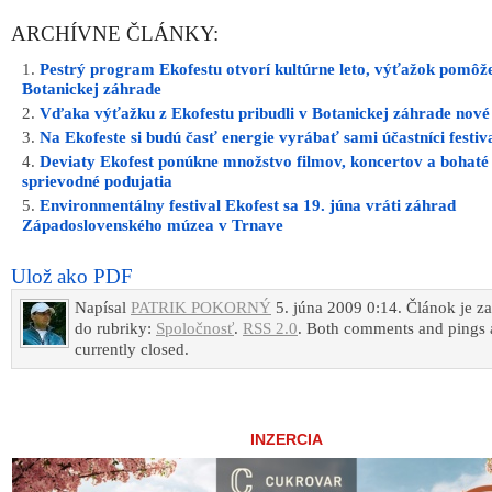
ARCHÍVNE ČLÁNKY:
Pestrý program Ekofestu otvorí kultúrne leto, výťažok pomôž
Botanickej záhrade
Vďaka výťažku z Ekofestu pribudli v Botanickej záhrade nov
Na Ekofeste si budú časť energie vyrábať sami účastníci festiv
Deviaty Ekofest ponúkne množstvo filmov, koncertov a bohaté
sprievodné podujatia
Environmentálny festival Ekofest sa 19. júna vráti záhrad
Západoslovenského múzea v Trnave
Ulož ako PDF
Napísal
PATRIK POKORNÝ
5. júna 2009 0:14. Článok je z
do rubriky:
Spoločnosť
.
RSS 2.0
. Both comments and pings 
currently closed.
INZERCIA