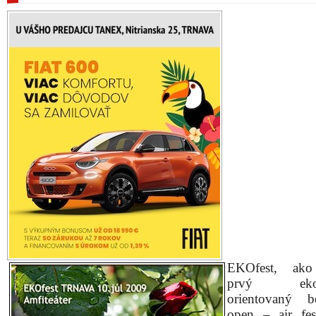
EKOfest, ako
prvý ekolo
orientovaný be
open – air fes