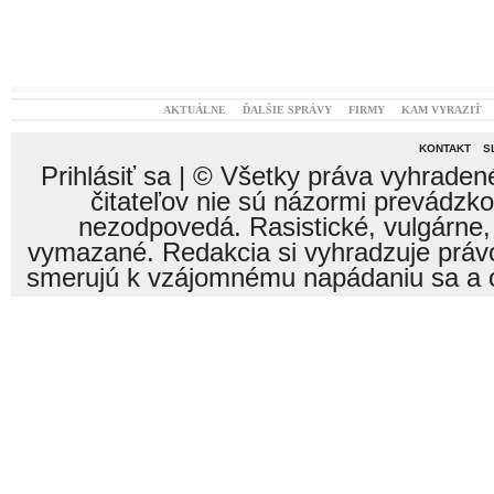
AKTUÁLNE
ĎALŠIE SPRÁVY
FIRMY
KAM VYRAZIŤ
KONTAKT
S
Prihlásiť sa
| © Všetky práva vyhraden
čitateľov nie sú názormi prevádzk
nezodpovedá. Rasistické, vulgárne,
vymazané. Redakcia si vyhradzuje právo
smerujú k vzájomnému napádaniu sa a o