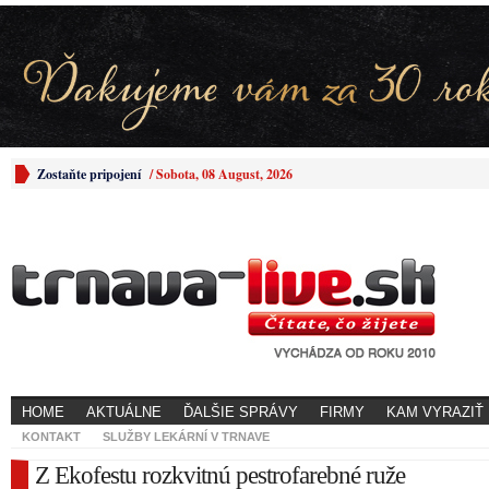
Zostaňte pripojení
/
Sobota, 08 August, 2026
HOME
AKTUÁLNE
ĎALŠIE SPRÁVY
FIRMY
KAM VYRAZIŤ
KONTAKT
SLUŽBY LEKÁRNÍ V TRNAVE
Z Ekofestu rozkvitnú pestrofarebné ruže