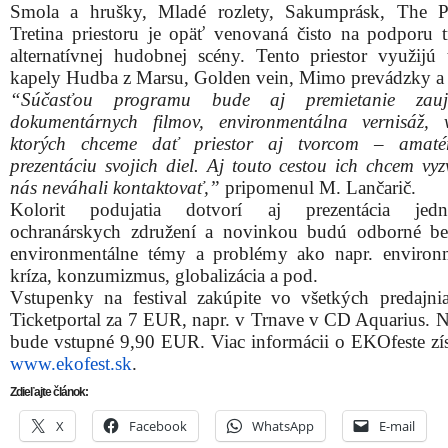
Smola a hrušky, Mladé rozlety, Sakumprásk, The P
Tretina priestoru je opäť venovaná čisto na podporu t
alternatívnej hudobnej scény. Tento priestor využijú 
kapely Hudba z Marsu, Golden vein, Mimo prevádzky a
“Súčasťou programu bude aj premietanie zauj
dokumentárnych filmov, environmentálna vernisáž,
ktorých chceme dať priestor aj tvorcom – amat
prezentáciu svojich diel. Aj touto cestou ich chcem vyz
nás neváhali kontaktovať,”
pripomenul M. Lančarič.
Kolorit podujatia dotvorí aj prezentácia jedno
ochranárskych združení a novinkou budú odborné b
environmentálne témy a problémy ako napr. environ
kríza, konzumizmus, globalizácia a pod.
Vstupenky na festival zakúpite vo všetkých predajnia
Ticketportal za 7 EUR, napr. v Trnave v CD Aquarius. N
bude vstupné 9,90 EUR. Viac informácii o EKOfeste zís
www.ekofest.sk
.
Zdieľajte článok:
X
Facebook
WhatsApp
E-mail