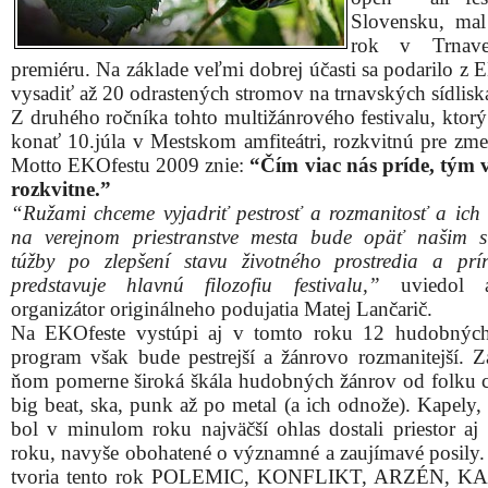
Slovensku, mal
rok v Trnave
premiéru. Na základe veľmi dobrej účasti sa podarilo z 
vysadiť až 20 odrastených stromov na trnavských sídlisk
Z druhého ročníka tohto multižánrového festivalu, ktorý
konať 10.júla v Mestskom amfiteátri, rozkvitnú pre zme
Motto EKOfestu 2009 znie:
“Čím viac nás príde, tým v
rozkvitne.”
“Ružami chceme vyjadriť pestrosť a rozmanitosť a ich
na verejnom priestranstve mesta bude opäť našim 
túžby po zlepšení stavu životného prostredia a prí
predstavuje hlavnú filozofiu festivalu,”
uviedol a
organizátor originálneho podujatia Matej Lančarič.
Na EKOfeste vystúpi aj v tomto roku 12 hudobných
program však bude pestrejší a žánrovo rozmanitejší. Z
ňom pomerne široká škála hudobných žánrov od folku c
big beat, ska, punk až po metal (a ich odnože). Kapely,
bol v minulom roku najväčší ohlas dostali priestor aj
roku, navyše obohatené o významné a zaujímavé posily.
tvoria tento rok POLEMIC, KONFLIKT, ARZÉN, K