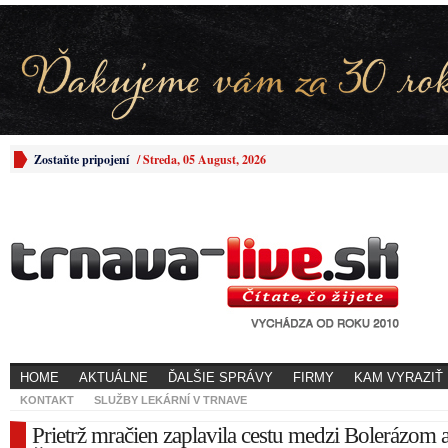
Zostaňte pripojení
/
Streda, 05 August, 2026
HOME
AKTUÁLNE
ĎALŠIE SPRÁVY
FIRMY
KAM VYRAZIŤ
KONTAKT
SLUŽBY LEKÁRNÍ V TRNAVE
Prietrž mračien zaplavila cestu medzi Bolerázom 