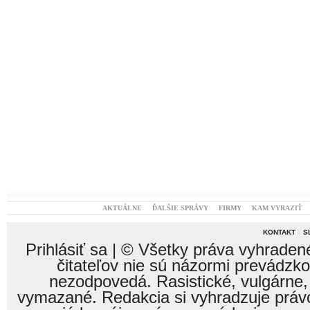
AKTUÁLNE
ĎALŠIE SPRÁVY
FIRMY
KAM VYRAZIŤ
KONTAKT
S
Prihlásiť sa
| © Všetky práva vyhraden
čitateľov nie sú názormi prevádzk
nezodpovedá. Rasistické, vulgárne,
vymazané. Redakcia si vyhradzuje právo