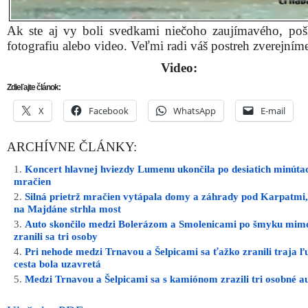
Ak ste aj vy boli svedkami niečoho zaujímavého, poš
fotografiu alebo video. Veľmi radi váš postreh zverejním
Video:
Zdieľajte článok:
X
Facebook
WhatsApp
E-mail
ARCHÍVNE ČLÁNKY:
Koncert hlavnej hviezdy Lumenu ukončila po desiatich minútac
mračien
Silná prietrž mračien vytápala domy a záhrady pod Karpatmi
na Majdáne strhla most
Auto skončilo medzi Bolerázom a Smolenicami po šmyku mimo
zranili sa tri osoby
Pri nehode medzi Trnavou a Šelpicami sa ťažko zranili traja ľ
cesta bola uzavretá
Medzi Trnavou a Šelpicami sa s kamiónom zrazili tri osobné a