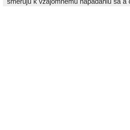
smerujú k vzájomnému napádaniu sa a o