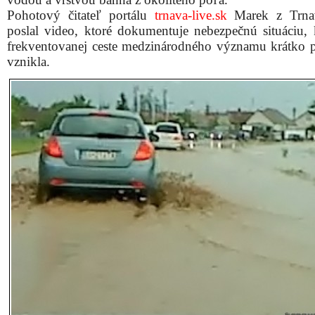
Pohotový čitateľ portálu
trnava-live.sk
Marek z Trn
poslal video, ktoré dokumentuje nebezpečnú situáciu, 
frekventovanej ceste medzinárodného významu krátko 
vznikla.