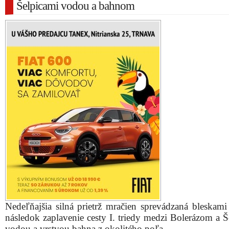
Šelpicami vodou a bahnom
Nedeľňajšia silná prietrž mračien sprevádzaná bleskami
následok zaplavenie cesty I. triedy medzi Bolerázom a Š
vodou a vrstvou bahna z okolitého poľa.