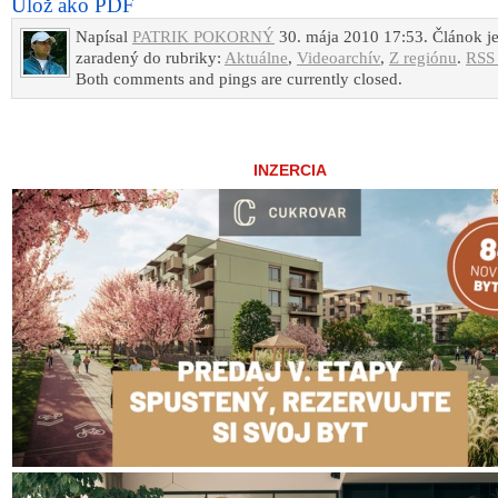
Ulož ako PDF
Napísal
PATRIK POKORNÝ
30. mája 2010 17:53. Článok j
zaradený do rubriky:
Aktuálne
,
Videoarchív
,
Z regiónu
.
RSS 
Both comments and pings are currently closed.
INZERCIA