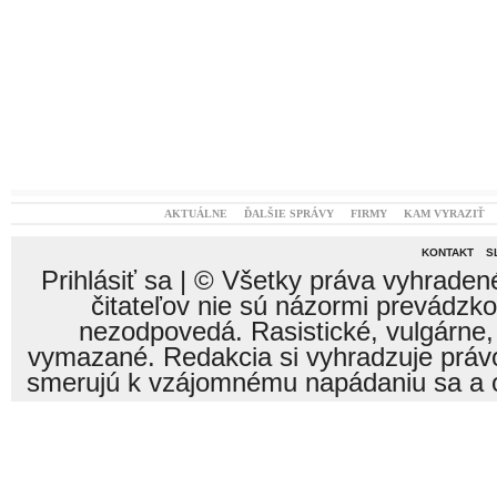
AKTUÁLNE
ĎALŠIE SPRÁVY
FIRMY
KAM VYRAZIŤ
KONTAKT
S
Prihlásiť sa
| © Všetky práva vyhraden
čitateľov nie sú názormi prevádzk
nezodpovedá. Rasistické, vulgárne,
vymazané. Redakcia si vyhradzuje právo
smerujú k vzájomnému napádaniu sa a o