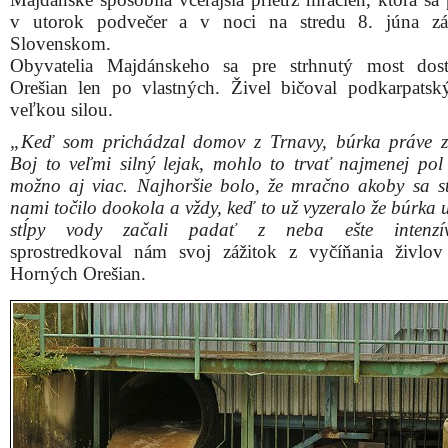
v utorok podvečer a v noci na stredu 8. júna z
Slovenskom.
Obyvatelia Majdánskeho sa pre strhnutý most dos
Orešian len po vlastných. Živel bičoval podkarpatsk
veľkou silou.
„Keď som prichádzal domov z Trnavy, búrka práve z
Boj to veľmi silný lejak, mohlo to trvať najmenej pol
možno aj viac. Najhoršie bolo, že mračno akoby sa s
nami točilo dookola a vždy, keď to už vyzeralo že búrka 
stĺpy vody začali padať z neba ešte intenzívn
sprostredkoval nám svoj zážitok z vyčíňania živlov
Horných Orešian.