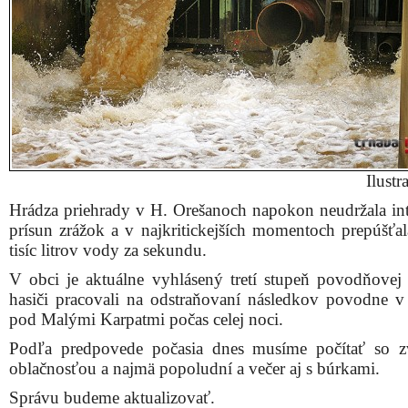
Ilustr
Hrádza priehrady v H. Orešanoch napokon neudržala in
prísun zrážok a v najkritickejších momentoch prepúšťal
tisíc litrov vody za sekundu.
V obci je aktuálne vyhlásený tretí stupeň povodňovej a
hasiči pracovali na odstraňovaní následkov povodne v
pod Malými Karpatmi počas celej noci.
Podľa predpovede počasia dnes musíme počítať so 
oblačnosťou a najmä popoludní a večer aj s búrkami.
Správu budeme aktualizovať.