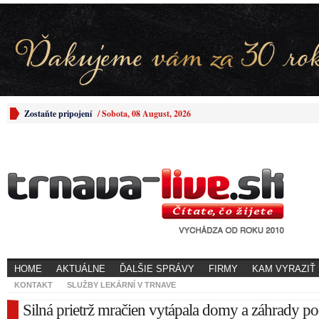
Zostaňte pripojení
/
Sobota, 08 August, 2026
HOME
AKTUÁLNE
ĎALŠIE SPRÁVY
FIRMY
KAM VYRAZIŤ
KONTAKT
SLUŽBY LEKÁRNÍ V TRNAVE
Silná prietrž mračien vytápala domy a záhrady p