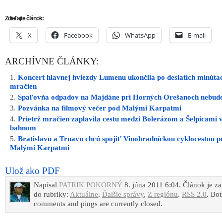
Zdieľajte článok:
X
Facebook
WhatsApp
E-mail
ARCHÍVNE ČLÁNKY:
Koncert hlavnej hviezdy Lumenu ukončila po desiatich minútac
mračien
Spaľovňa odpadov na Majdáne pri Horných Orešanoch nebud
Pozvánka na filmový večer pod Malými Karpatmi
Prietrž mračien zaplavila cestu medzi Bolerázom a Šelpicami 
bahnom
Bratislavu a Trnavu chcú spojiť Vinohradníckou cyklocestou p
Malými Karpatmi
Ulož ako PDF
Napísal
PATRIK POKORNÝ
8. júna 2011 6:04. Článok je z
do rubriky:
Aktuálne
,
Ďalšie správy
,
Z regiónu
.
RSS 2.0
. Bo
comments and pings are currently closed.