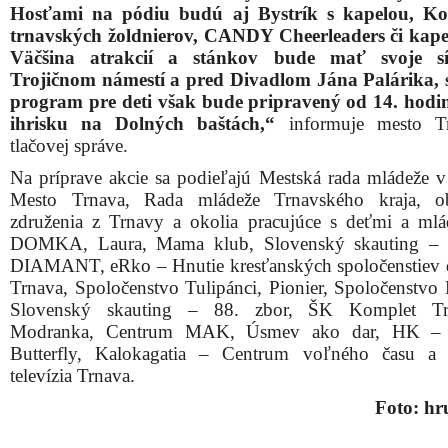
Hosťami na pódiu budú aj Bystrík s kapelou, K
trnavských žoldnierov, CANDY Cheerleaders či kap
Väčšina atrakcií a stánkov bude mať svoje s
Trojičnom námestí a pred Divadlom Jána Palárika,
program pre deti však bude pripravený od 14. hodi
ihrisku na Dolných baštách,“
informuje mesto T
tlačovej správe.
Na príprave akcie sa podieľajú Mestská rada mládeže v
Mesto Trnava, Rada mládeže Trnavského kraja, ob
združenia z Trnavy a okolia pracujúce s deťmi a ml
DOMKA, Laura, Mama klub, Slovenský skauting – 2
DIAMANT, eRko – Hnutie kresťanských spoločenstiev 
Trnava, Spoločenstvo Tulipánci, Pionier, Spoločenstvo 
Slovenský skauting – 88. zbor, ŠK Komplet T
Modranka, Centrum MAK, Úsmev ako dar, HK – 
Butterfly, Kalokagatia – Centrum voľného času a 
televízia Trnava.
Foto: hr