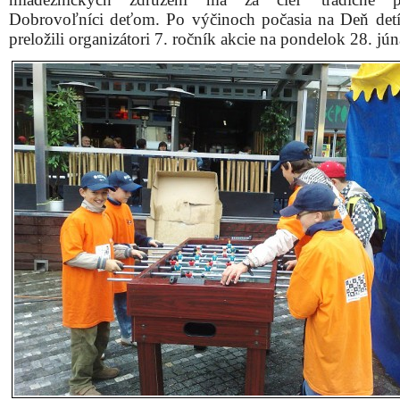
Dobrovoľníci deťom. Po výčinoch počasia na Deň detí
preložili organizátori 7. ročník akcie na pondelok 28. jún