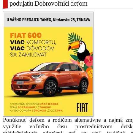
podujatiu Dobrovoľníci deťom
Ponúknuť deťom a rodičom alternatívne a najmä zm
využitie voľného času prostredníctvom det
mládežníckych združení má za cieľ tradičné po