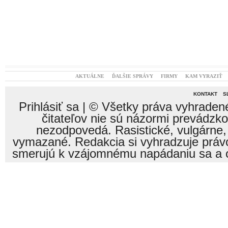
AKTUÁLNE
ĎALŠIE SPRÁVY
FIRMY
KAM VYRAZIŤ
KONTAKT
S
Prihlásiť sa
| © Všetky práva vyhraden
čitateľov nie sú názormi prevádzk
nezodpovedá. Rasistické, vulgárne,
vymazané. Redakcia si vyhradzuje právo
smerujú k vzájomnému napádaniu sa a o