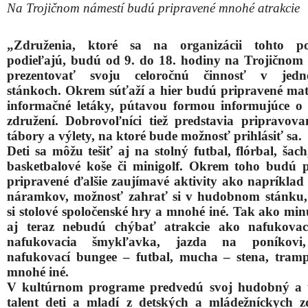
Na Trojičnom námestí budú pripravené mnohé atrakcie
„Združenia, ktoré sa na organizácii tohto po
podieľajú, budú od 9. do 18. hodiny na Trojičnom
prezentovať svoju celoročnú činnosť v jedno
stánkoch. Okrem súťaží a hier budú pripravené mat
informačné letáky, pútavou formou informujúce o 
združení. Dobrovoľníci tiež predstavia pripravova
tábory a výlety, na ktoré bude možnosť prihlásiť sa.
Deti sa môžu tešiť aj na stolný futbal, flórbal, šach
basketbalové koše či minigolf. Okrem toho budú p
pripravené ďalšie zaujímavé aktivity ako napríklad 
náramkov, možnosť zahrať si v hudobnom stánku,
si stolové spoločenské hry a mnohé iné. Tak ako min
aj teraz nebudú chýbať atrakcie ako nafukovac
nafukovacia šmykľavka, jazda na poníkovi,
nafukovací bungee – futbal, mucha – stena, tramp
mnohé iné.
V kultúrnom programe predvedú svoj hudobný a 
talent deti a mladí z detských a mládežníckych z