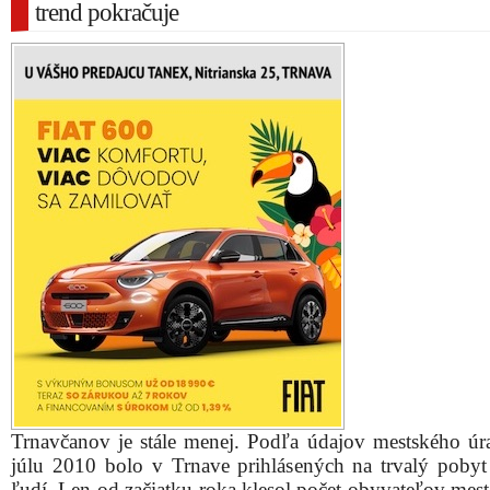
trend pokračuje
Trnavčanov je stále menej. Podľa údajov mestského úr
júlu 2010 bolo v Trnave prihlásených na trvalý poby
ľudí. Len od začiatku roka klesol počet obyvateľov mest