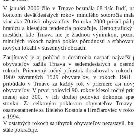
V januári 2006 žilo v Trnave bezmála 68-tisíc ľudí, n
koncom deväťdesiatych rokov minulého sotoročia mal
viac ako 70-tisíc obyvateľov. Po roku 2000 prišiel pád 
hranicu a klesajúca tendencia pokračuje. Demografický
mestách, kde Trnava nie je žiadnou výnimkou, pozn
minulých rokoch najmä pokles pôrodnosti a sťahovan
nových lokalít v susedných obciach.
Zaujímavý je aj pohľad o desaťročia naspäť: najväčší p
obyvateľov zažila Trnava v sedemdesiatych a osemd
rokoch. Priemerný ročný prírastok dosahoval v rokoch
1980 závratných 1529 obyvateľov, v rokoch 1981
pribúdalo v Trnave za každý rok v priemere asi no
obyvateľov. V prvej polovici 90. rokov klesol ročný prí
menej ako 300, v ich druhej polovici dokonca spa
stovku. Za celkovým poklesom obyvateľov Trnavy s
osamostatnenie sa Bieleho Kostola a Hrnčiaroviec v rok
a 1994.
V ostatných rokoch sa úbytok obyvateľov nezastavil, ba
stále pokračuje.