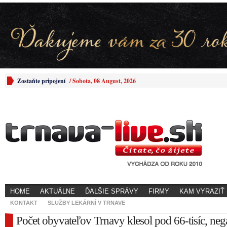
Zostaňte pripojení
/
Sobota, 08 August, 2026
HOME
AKTUÁLNE
ĎALŠIE SPRÁVY
FIRMY
KAM VYRAZIŤ
KONTAKT
SLUŽBY LEKÁRNÍ V TRNAVE
Počet obyvateľov Trnavy klesol pod 66-tisíc, neg