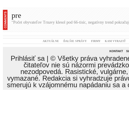
pre
“Počet obyvateľov Trnavy klesol pod 66-tisíc, negatívny trend pokračuj
AKTUÁLNE
ĎALŠIE SPRÁVY
FIRMY
KAM VYRAZIŤ
KONTAKT
S
Prihlásiť sa
| © Všetky práva vyhraden
čitateľov nie sú názormi prevádzk
nezodpovedá. Rasistické, vulgárne,
vymazané. Redakcia si vyhradzuje právo
smerujú k vzájomnému napádaniu sa a o