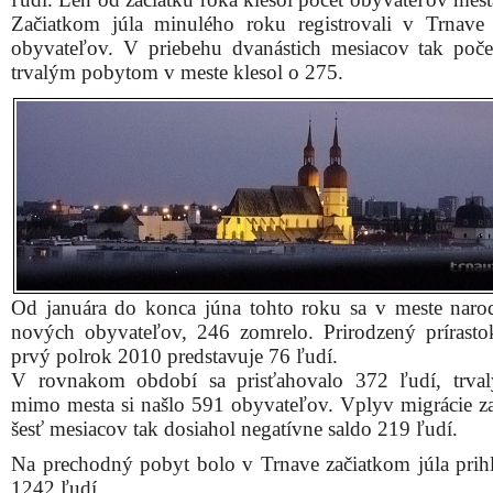
Začiatkom júla minulého roku registrovali v Trnav
obyvateľov. V priebehu dvanástich mesiacov tak poče
trvalým pobytom v meste klesol o 275.
Od januára do konca júna tohto roku sa v meste naro
nových obyvateľov, 246 zomrelo. Prirodzený prírasto
prvý polrok 2010 predstavuje 76 ľudí.
V rovnakom období sa prisťahovalo 372 ľudí, trva
mimo mesta si našlo 591 obyvateľov. Vplyv migrácie z
šesť mesiacov tak dosiahol negatívne saldo 219 ľudí.
Na prechodný pobyt bolo v Trnave začiatkom júla prih
1242 ľudí.