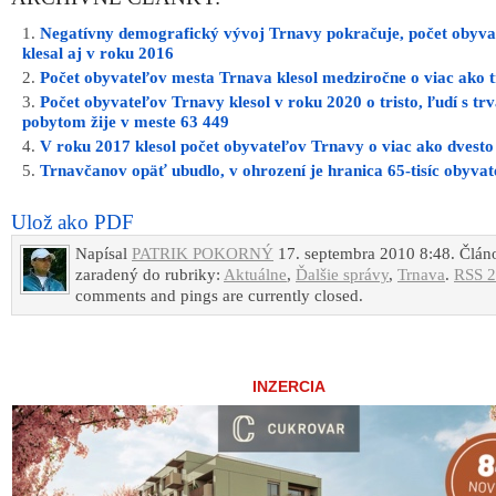
Negatívny demografický vývoj Trnavy pokračuje, počet obyva
klesal aj v roku 2016
Počet obyvateľov mesta Trnava klesol medziročne o viac ako t
Počet obyvateľov Trnavy klesol v roku 2020 o tristo, ľudí s tr
pobytom žije v meste 63 449
V roku 2017 klesol počet obyvateľov Trnavy o viac ako dvesto
Trnavčanov opäť ubudlo, v ohrození je hranica 65-tisíc obyva
Ulož ako PDF
Napísal
PATRIK POKORNÝ
17. septembra 2010 8:48. Člán
zaradený do rubriky:
Aktuálne
,
Ďalšie správy
,
Trnava
.
RSS 2
comments and pings are currently closed.
INZERCIA