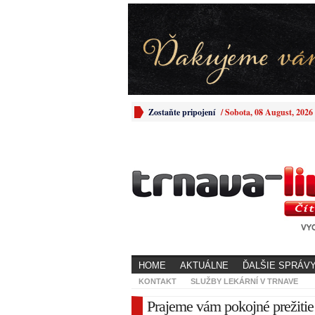
Zostaňte pripojení
/
Sobota, 08 August, 2026
HOME
AKTUÁLNE
ĎALŠIE SPRÁV
KONTAKT
SLUŽBY LEKÁRNÍ V TRNAVE
Prajeme vám pokojné prežitie