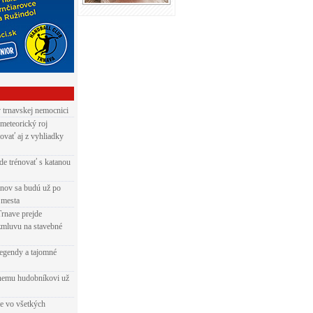
v trnavskej nemocnici
 meteorický roj
ovať aj z vyhliadky
de trénovať s katanou
nov sa budú už po
 mesta
Trnave prejde
zmluvu na stavebné
egendy a tajomné
rnemu hudobníkovi už
ie vo všetkých