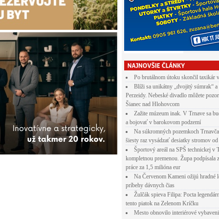
Po brutálnom útoku skončil taxikár 
Blíži sa unikátny „dvojitý súmrak“ a
Perzeidy. Nebeské divadlo môžete pozor
Šianec nad Hlohovcom
Zažite múzeum inak. V Trnave sa bu
a bojovať v barokovom podzemí
Na súkromných pozemkoch Trnavča
šiesty raz vysádzať desiatky stromov od
Športový areál na SPŠ technickej v 
kompletnou premenou. Župa podpísala 
práce za 1,5 milióna eur
Na Červenom Kameni ožijú hradné l
príbehy dávnych čias
Žulčák spieva Filipa: Pocta legendá
tento piatok na Zelenom Kríčku
Mesto obnovilo interiérové vybaven