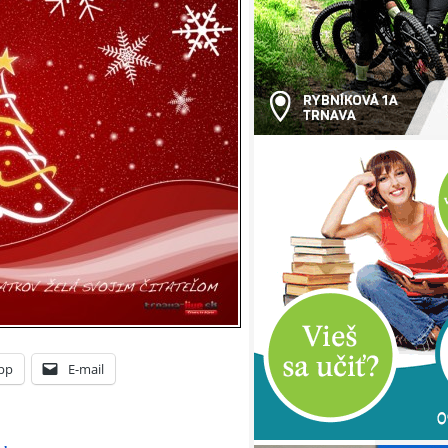
pp
E-mail