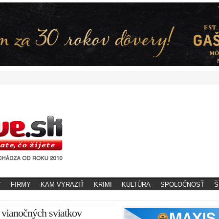
Y
FIRMY
KAM VYRAZIŤ
KRIMI
KULTÚRA
SPOLOČNOSŤ
Š
 vianočných sviatkov