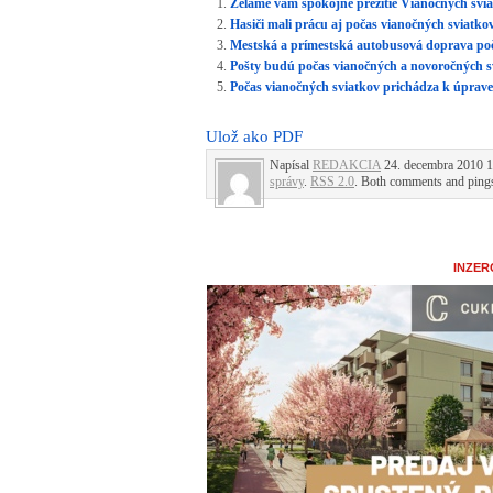
Želáme vám spokojné prežitie Vianočných svi
Hasiči mali prácu aj počas vianočných sviatko
Mestská a prímestská autobusová doprava poč
Pošty budú počas vianočných a novoročných s
Počas vianočných sviatkov prichádza k úprave
Ulož ako PDF
Napísal
REDAKCIA
24. decembra 2010 14
správy
.
RSS 2.0
. Both comments and pings 
INZER