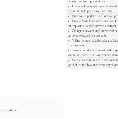
denných centrách pre seniorov
Obchvat Trnavy má nové odbočenie.
prístup do nákupnej zóny TMT Mall
Priaznivci Spartaka opäť krvácali pr
Projekt VedoMost v knižnici ponúkn
mikroplastov na naše zdravie a prírodu
Zlodeji nedovolenkujú ani vo vlakoc
cestovanie bezpečne a bez strát
Vážna nehoda na križovatke neďalek
troch zranených
Trnava ponúka ľuďom originálny sp
vlnou horúčav v hľadisku zimného štad
Suchá nad Parnou a Ružindol získali
využijú ich na skvalitnenie verejných pri
ch sviatkov”