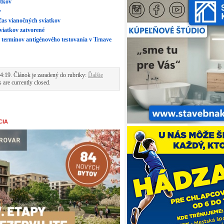
atkov
v
as vianočných sviatkov
viatkov zatvorené
 termínov antigénového testovania v Trnave
:19. Článok je zaradený do rubriky:
Ďalšie
are currently closed.
CIA