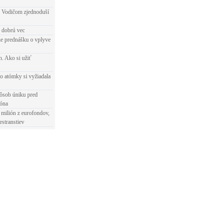
 Vodičom zjednoduší
e dobrú vec
e prednášku o vplyve
h. Ako si užiť
o atómky si vyžiadala
ôsob úniku pred
ióna
 milión z eurofondov,
estranstiev