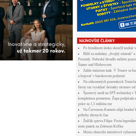
Po brutálnom útoku skončil taxikár 
Blíži sa unikátny „dvojitý súmrak“ a
Perzeidy. Nebeské divadlo môžete pozor
Šianec nad Hlohovcom
Zažite múzeum inak. V Trnave sa bu
a bojovať v barokovom podzemí
Na súkromných pozemkoch Trnavča
šiesty raz vysádzať desiatky stromov od
Športový areál na SPŠ technickej v 
kompletnou premenou. Župa podpísala 
práce za 1,5 milióna eur
Na Červenom Kameni ožijú hradné l
príbehy dávnych čias
Žulčák spieva Filipa: Pocta legendá
tento piatok na Zelenom Kríčku
Mesto obnovilo interiérové vybaven