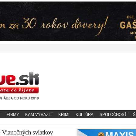
Y
FIRMY
KAM VYRAZIŤ
KRIMI
KULTÚRA
SPOLOČNOSŤ
Š
e Vianočných sviatkov