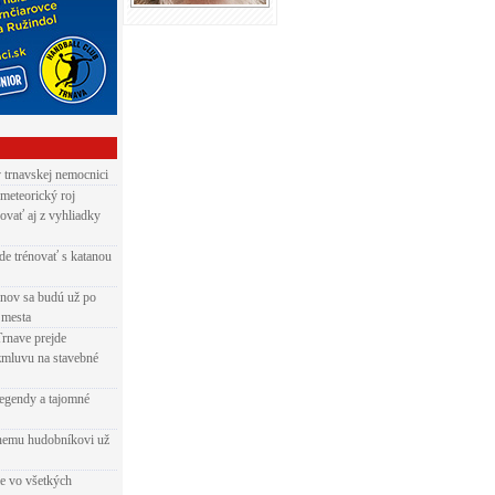
v trnavskej nemocnici
 meteorický roj
ovať aj z vyhliadky
de trénovať s katanou
nov sa budú už po
 mesta
Trnave prejde
zmluvu na stavebné
egendy a tajomné
rnemu hudobníkovi už
ie vo všetkých