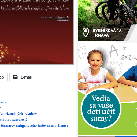
pp
E-mail
tkov
v
as vianočných sviatkov
viatkov zatvorené
 termínov antigénového testovania v Trnave