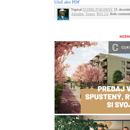
Ulož ako PDF
Napísal
PATRIK POKORNÝ
23. decembr
Aktuálne
,
Trnava
.
RSS 2.0
. Both comments
INZER