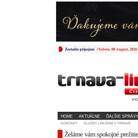
Zostaňte pripojení
/
Sobota, 08 August, 2026
HOME
AKTUÁLNE
ĎALŠIE SPRÁV
KONTAKT
SLUŽBY LEKÁRNÍ V TRNAVE
Želáme vám spokojné prežiti