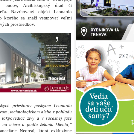
ch budov, Arcibiskupský úrad či
teľa. Navrhovaný objekt Leonardo
o ktorého sa snaží vstupovať veľmi
vých prostriedkov.
skych priestorov poskytne Leonardo
vom, technologickom alebo z pohľadu
e takpovediac živý a v súčasnej fáze
 na mieru a podľa želania klienta,”
ancelárie Neoreal, ktorá exkluzívne