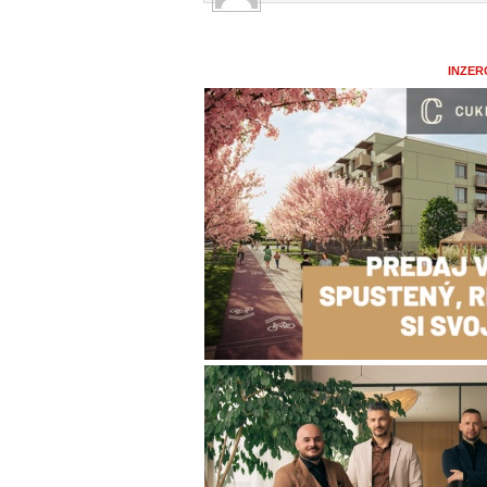
INZER