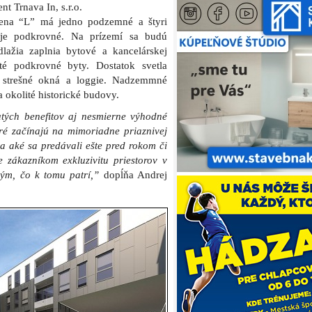
t Trnava In, s.r.o.
mena “L” má jedno podzemné a štyri
 je podkrovné. Na prízemí sa budú
lažia zaplnia bytové a kancelárskej
té podkrovné byty. Dostatok svetla
, strešné okná a loggie. Nadzemmné
 okolité historické budovy.
ých benefitov aj nesmierne výhodné
ré začínajú na mimoriadne priaznivej
a aké sa predávali ešte pred rokom či
zákazníkom exkluzivitu priestorov v
kým, čo k tomu patrí,”
dopĺňa Andrej