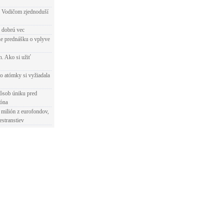
 Vodičom zjednoduší
e dobrú vec
e prednášku o vplyve
h. Ako si užiť
o atómky si vyžiadala
ôsob úniku pred
ióna
 milión z eurofondov,
estranstiev