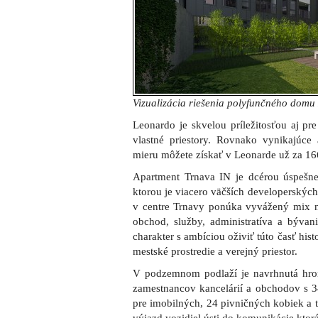
Vizualizácia riešenia polyfunčného domu
Leonardo je skvelou príležitosťou aj pre
vlastné priestory. Rovnako vynikajúce 
mieru môžete získať v Leonarde už za 16
Apartment Trnava IN je dcérou úspešnej 
ktorou je viacero väčších developerských
v centre Trnavy ponúka vyvážený mix n
obchod, služby, administratíva a bývan
charakter s ambíciou oživiť túto časť his
mestské prostredie a verejný priestor.
V podzemnom podlaží je navrhnutá hr
zamestnancov kancelárií a obchodov s 34
pre imobilných, 24 pivničných kobiek a t