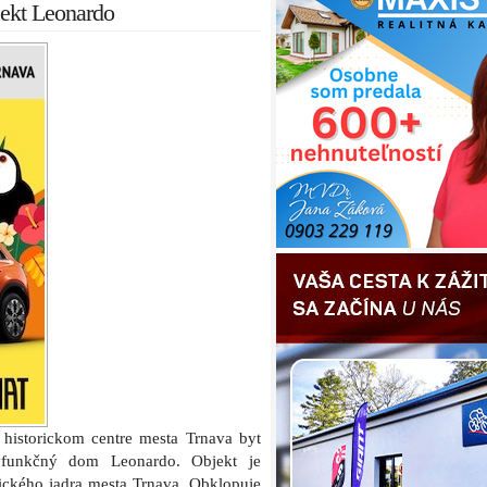
jekt Leonardo
v historickom centre mesta Trnava byt
lyfunkčný dom Leonardo. Objekt je
rického jadra mesta Trnava. Obklopuje