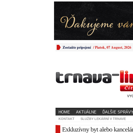
Zostaňte pripojení
/
Piatok, 07 August, 2026
HOME
AKTUÁLNE
ĎALŠIE SPRÁV
KONTAKT
SLUŽBY LEKÁRNÍ V TRNAVE
Exkluzívny byt alebo kancelár