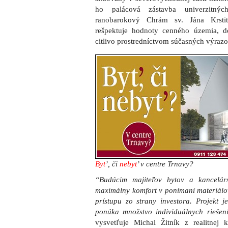
ho palácová zástavba univerzitný
ranobarokový Chrám sv. Jána Krsti
rešpektuje hodnoty cenného územia, d
citlivo prostredníctvom súčasných výrazo
Byt
’, či
nebyt
’ v centre Trnavy?
“Budúcim majiteľov bytov a kancelár
maximálny komfort v ponímaní materiálo
prístupu zo strany investora. Projekt j
ponúka množstvo individuálnych riešení
vysvetľuje Michal Žitník z realitnej k