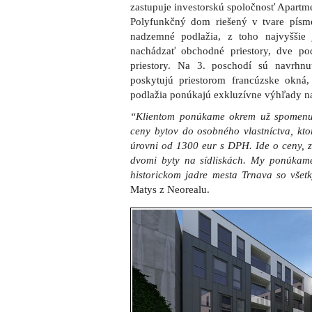
zastupuje investorskú spoločnosť Apartmen
Polyfunkčný dom riešený v tvare pís
nadzemné podlažia, z toho najvyššie
nachádzať obchodné priestory, dve pod
priestory. Na 3. poschodí sú navrhnu
poskytujú priestorom francúzske okná
podlažia ponúkajú exkluzívne výhľady na
“Klientom ponúkame okrem už spomenut
ceny bytov do osobného vlastníctva, kto
úrovni od 1300 eur s DPH. Ide o ceny, z
dvomi byty na sídliskách. My ponúkame 
historickom jadre mesta Trnava so všet
Matys z Neorealu.