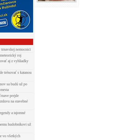
v trnavskej nemocnici
 meteorický roj
ovať aj z vyhliadky
de trénovať s katanou
nov sa budú už po
 mesta
Trnave prejde
zmluvu na stavebné
egendy a tajomné
rnemu hudobníkovi už
ie vo všetkých