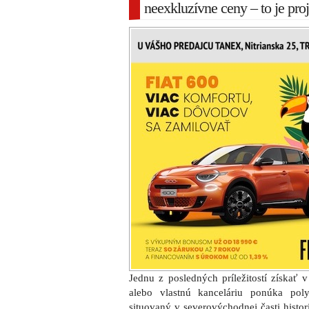
neexkluzívne ceny – to je pro
Jednu z posledných príležitostí získať 
alebo vlastnú kanceláriu ponúka po
situovaný v severovýchodnej časti histo