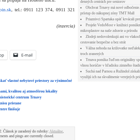
 sa pripája na Hollého ulicu.
denných centrách pre seniorov
Obchvat Trnavy má nové odbočenie.
oin.sk
, tel.: 0911 123 374, 0911 321
prístup do nákupnej zóny TMT Mall
Priaznivci Spartaka opäť krvácali pr
Projekt VedoMost v knižnici ponúkn
(inzercia)
mikroplastov na naše zdravie a prírodu
Zlodeji nedovolenkujú ani vo vlakoc
cestovanie bezpečne a bez strát
Vážna nehoda na križovatke neďalek
troch zranených
pp
E-mail
Trnava ponúka ľuďom originálny sp
vlnou horúčav v hľadisku zimného štad
Suchá nad Parnou a Ružindol získali
využijú ich na skvalitnenie verejných pri
skať vlastné nebytové priestory za výnimočné
ami, kvalitou aj atmosférou lokality
historické centrum Trnavy
nisu pristane
ntre finišuje
2. Článok je zaradený do rubriky:
Aktuálne
,
ents and pings are currently closed.