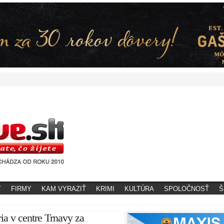
Y
FIRMY
KAM VYRAZIŤ
KRIMI
KULTÚRA
SPOLOČNOSŤ
Š
ia v centre Trnavy za