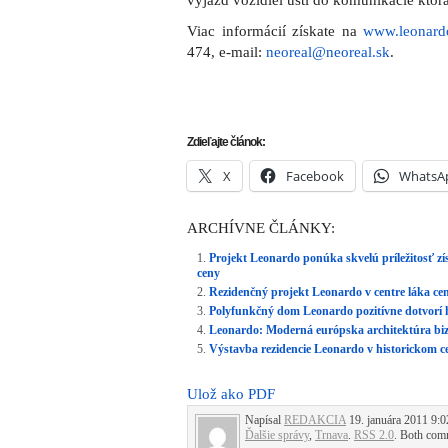
výjazd vozidiel ústi do komunikácie ktorá
Viac informácií získate na
www.leonard
474, e-mail:
neoreal@neoreal.sk
.
Zdieľajte článok:
X
Facebook
WhatsA
ARCHÍVNE ČLÁNKY:
Projekt Leonardo ponúka skvelú príležitosť zí
ceny
Rezidenčný projekt Leonardo v centre láka cen
Polyfunkčný dom Leonardo pozitívne dotvorí 
Leonardo: Moderná európska architektúra biz
Výstavba rezidencie Leonardo v historickom ce
Ulož ako PDF
Napísal
REDAKCIA
19. januára 2011 9:0
Ďalšie správy
,
Trnava
.
RSS 2.0
. Both comm