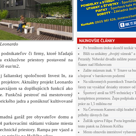
 Leonardo
Po brutálnom útoku skončil taxikár 
 podnikateľov či firmy, ktoré hľadajú
Blíži sa unikátny „dvojitý súmrak“ a
Perzeidy. Nebeské divadlo môžete pozor
a exkluzívne priestory postavené na
Šianec nad Hlohovcom
60 eur/m2.
Zažite múzeum inak. V Trnave sa bu
šalianskej spoločnosti Invest In, za
a bojovať v barokovom podzemí
 projektov. Aktuálny projekt Leonardo
Na súkromných pozemkoch Trnavča
šiesty raz vysádzať desiatky stromov od
avzájom sa doplňujúcich funkcií ako
Športový areál na SPŠ technickej v 
ie. Funkčná pestrosť má mestotvorný
kompletnou premenou. Župa podpísala 
torického jadra a ponúknuť kultivované
práce za 1,5 milióna eur
Na Červenom Kameni ožijú hradné l
príbehy dávnych čias
omadná garáž pre obyvateľov domu a
Žulčák spieva Filipa: Pocta legendá
 parkovacími státiami vrátane miesta
tento piatok na Zelenom Kríčku
echnické priestory. Rampa pre vjazd a
Mesto obnovilo interiérové vybaven