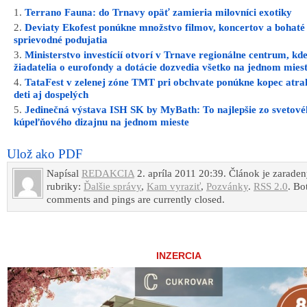
Terrano Fauna: do Trnavy opäť zamieria milovníci exotiky
Deviaty Ekofest ponúkne množstvo filmov, koncertov a bohaté
sprievodné podujatia
Ministerstvo investícií otvorí v Trnave regionálne centrum, kde
žiadatelia o eurofondy a dotácie dozvedia všetko na jednom mies
TataFest v zelenej zóne TMT pri obchvate ponúkne kopec atrak
deti aj dospelých
Jedinečná výstava ISH SK by MyBath: To najlepšie zo svetov
kúpeľňového dizajnu na jednom mieste
Ulož ako PDF
Napísal
REDAKCIA
2. apríla 2011 20:39. Článok je zarade
rubriky:
Ďalšie správy
,
Kam vyraziť
,
Pozvánky
.
RSS 2.0
. Bo
comments and pings are currently closed.
INZERCIA