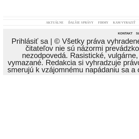
AKTUÁLNE
ĎALŠIE SPRÁVY
FIRMY
KAM VYRAZIŤ
KONTAKT
S
Prihlásiť sa
| © Všetky práva vyhraden
čitateľov nie sú názormi prevádzk
nezodpovedá. Rasistické, vulgárne,
vymazané. Redakcia si vyhradzuje právo
smerujú k vzájomnému napádaniu sa a o