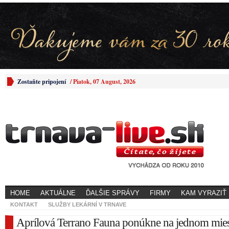
Zostaňte pripojení
/
Piatok, 07 August, 2026
HOME
AKTUÁLNE
ĎALŠIE SPRÁVY
FIRMY
KAM VYRAZIŤ
KONTAKT
SLUŽBY LEKÁRNÍ V TRNAVE
Aprílová Terrano Fauna ponúkne na jednom mies