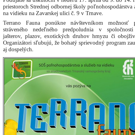
priestoroch Strednej odbornej školy poľnohospodárstva a
na vidieku na Zavarskej ulici č. 9 v Trnave.
Terrano Fauna ponúkne návštevníkom možnosť p
stráveného nedeľného predpoludnia v spoločnosti
jašterov, plazov, exotických druhov hmyzu či obojživ
Organizátori sľubujú, že bohatý sprievodný program zau
aj dospelých.