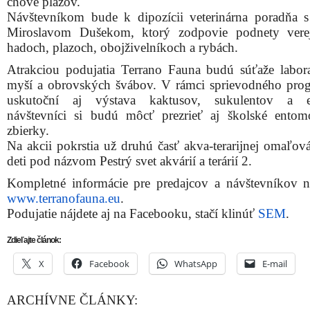
chove plazov.
Návštevníkom bude k dipozícii veterinárna poradňa
Miroslavom Dušekom, ktorý zodpovie podnety verej
hadoch, plazoch, obojživelníkoch a rybách.
Atrakciou podujatia Terrano Fauna budú súťaže labor
myší a obrovských švábov. V rámci sprievodného pro
uskutoční aj výstava kaktusov, sukulentov a ep
návštevníci si budú môcť prezrieť aj školské entom
zbierky.
Na akcii pokrstia už druhú časť akva-terarijnej omaľov
deti pod názvom Pestrý svet akvárií a terárií 2.
Kompletné informácie pre predajcov a návštevníkov n
www.terranofauna.eu
.
Podujatie nájdete aj na Facebooku, stačí klinúť
SEM
.
Zdieľajte článok:
X
Facebook
WhatsApp
E-mail
ARCHÍVNE ČLÁNKY: