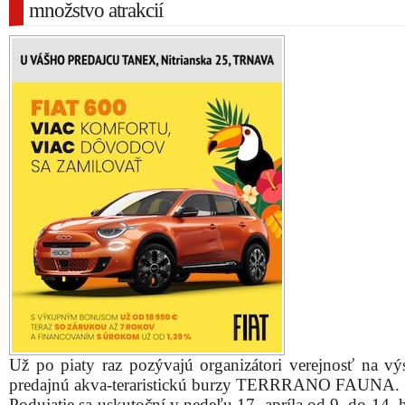
množstvo atrakcií
Už po piaty raz pozývajú organizátori verejnosť na vý
predajnú akva-teraristickú burzy TERRRANO FAUNA.
Podujatie sa uskutoční v nedeľu 17. apríla od 9. do 14.