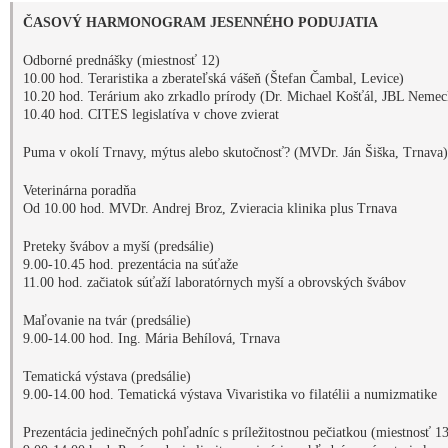
Tematická výstava (predsálie)
9.00-14.00 hod. Tematická výstava Vivaristika vo filatélii a numizmatike
Prezentácia jedinečných pohľadníc s príležitostnou pečiatkou (miestnosť 1
9.00-14.00 hod. Prvé vydanie limitovanej série pohľadníc s námetmi akvari
teraristiky a prehistórie; predaj originálnych detských akva a tera omaľová
Plagát
: