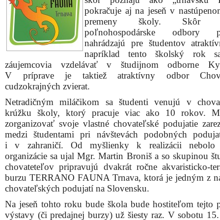
burzu TERRANO FAUNA Trnava, ktorá je jedným z na
chovateľských podujatí na Slovensku.
Na jeseň tohto roku bude škola bude hostiteľom tejto p
výstavy (či predajnej burzy) už šiesty raz. V sobotu 15
2011 sa tu stretnú chovatelia a obdivovatelia exotick
prírody, akváriových a teráriových zvierat, kakt
sukulentov nielen zo Slovenska ale aj zahraničia.
„Jarné podujatia navštívilo viac ako 1 500 návštevn
naozaj prekonalo naše očakávania a, samozrejme, aj 
prekvapilo. Aj v októbri očakávame bohatú účasť, vzh
široký sortiment v ponuke vystavovateľov a predajco
v úspech jesennej burzy organizátor akcie Mgr. Martin Br