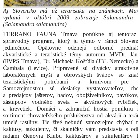
a krevetiek. Domáci a zahraniční hostia ponúknu 
sortiment chovateľského príslušenstva od akvárií a terá
umelé rastliny. Tie živé nebudú samozrejme chýbať t
kaktusy, sukulenty, či skalničky vám predstavia s o
radami členovia Klubu kaktusárov a sukulentárov
Trnava.
Jednu z prednášok vhodne doplní filatelistická výstava 
teraristiky. Reprodukcie známok z celého sveta s netr
živočíchmi zaujmú nielen malých návštevníkov, ale ist
rodičov.
Unikátnym nielen v rámci regiónu, ale i Slovenska bude 
(po jarnom krste detskej akva-teraristickej maľovanky)
pohľadníc s akvaristickou, teraristickou a prehis
tematikou.
„Pri tejto príležitosti bude vydaná i pečiatka prvého dňa,
sa môže stať nielen zberateľskou záležitosťou, ale znovu 
v dnešnej digitálnej dobe posielať pohľadnice,“
vyjadruj
presvedčenie M. Broniš.
Na stretnutie s viac či menej tradičnými ale najmä exotic