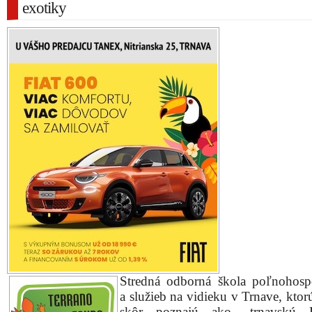
exotiky
Stredná odborná škola poľnohosp
a služieb na vidieku v Trnave, ktorú 
skôr poznajú ako „trnavskú 
pokračuje aj na jeseň v nastúpeno
premeny školy. Skôr tr
poľnohospodárske odbory po
nahrádzajú pre študentov atraktív
napríklad tento školský rok 
záujemcovia vzdelávať v študijnom odborne Kyn
V príprave je taktiež atraktívny odbor Chova
cudzokrajných zvierat.
Netradičným miláčikom sa študenti venujú v chova
krúžku školy, ktorý pracuje viac ako 10 rokov. M
zorganizovať svoje vlastné chovateľské podujatie zare
medzi študentami pri návštevách podobných poduja
i v zahraničí. Od myšlienky k realizácii nebolo 
organizácie sa ujal Mgr. Martin Broniš a so skupinou št
chovateteľov pripravujú dvakrát ročne akvaristicko-tera