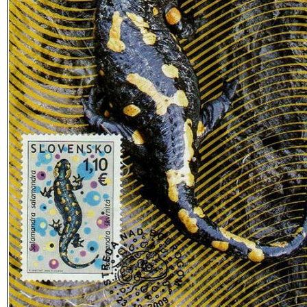
Aj Slovensko má už teraristiku na známkach. Max
vydaná v októbri 2009 zobrazuje Salamandru š
(Salamandra salamandra)
TERRANO FAUNA Trnava ponúkne aj tentoraz 
sprievodný program, ktorý ju týmto v rámci Sloven
jedinečnou. Opätovne odznejú odborné predn
akvaristické a teraristické témy autorom MVDr. Já
(RVPS Trnava), Dr. Michaela Košťála (JBL Nemecko) a
Čambala (Levice). Pripravené sú divácky atraktívn
laboratórnych myší a obrovských švábov so zna
teraristickými potrebami a krmivom pre ví
Samozrejmosťou sú desiatky vystavovateľov, cho
a predajcov jašterov, hadov, obojživelníkov, pavúkov
zástupcov vodného sveta – akváriových rybičiek