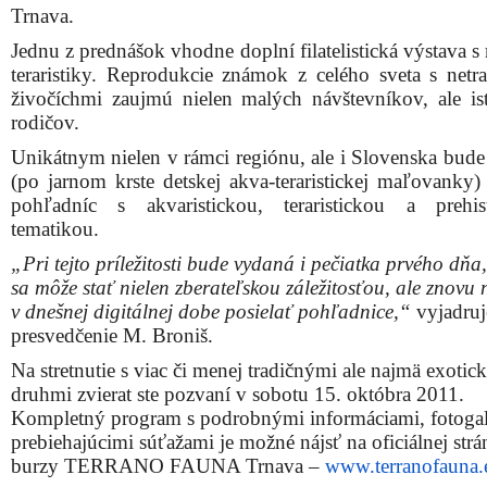
druhmi zvierat ste pozvaní v sobotu 15. októbra 2011.
Kompletný program s podrobnými informáciami, fotogal
prebiehajúcimi súťažami je možné nájsť na oficiálnej strá
burzy TERRANO FAUNA Trnava –
www.terranofauna.
ČASOVÝ HARMONOGRAM JESENNÉHO PODUJATIA
Odborné prednášky (miestnosť 12)
10.00 hod. Teraristika a zberateľská vášeň (Štefan Čambal, Levice)
10.20 hod. Terárium ako zrkadlo prírody (Dr. Michael Košťál, JBL Nemec
10.40 hod. CITES legislatíva v chove zvierat
Puma v okolí Trnavy, mýtus alebo skutočnosť? (MVDr. Ján Šiška, Trnava)
Veterinárna poradňa
Od 10.00 hod. MVDr. Andrej Broz, Zvieracia klinika plus Trnava
Preteky švábov a myší (predsálie)
9.00-10.45 hod. prezentácia na súťaže
11.00 hod. začiatok súťaží laboratórnych myší a obrovských švábov
Maľovanie na tvár (predsálie)
9.00-14.00 hod. Ing. Mária Behílová, Trnava