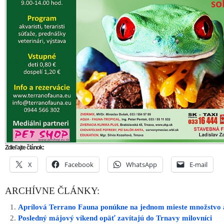
ARCHÍVNE ČLÁNKY:
Aprílová Terrano Fauna ponúkne na jednom mieste množstvo a
Posledný májový víkend opäť zavítajú do Trnavy milovníci
sukulentných rastlín
Unikátna tradícia pokračuje. Milovníci vína budú putovať str
pivnicami
Fauna, flóra, mestá aj adrenalínové zážitky. Témou Cestovate
kina Hviezda bude Nový Zéland
AkvaTera Trnava: do haly sa opäť nasťahujú stovky exotickýc
Ulož ako PDF
Napísal
REDAKCIA
8. októbra 2011 14:38. Článok je zara
rubriky:
Aktuálne
,
Ďalšie správy
,
Pozvánky
,
Trnava
.
RSS 2.0
comments and pings are currently closed.
INZERCIA