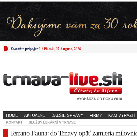
Zostaňte pripojení
/
Piatok, 07 August, 2026
HOME
AKTUÁLNE
ĎALŠIE SPRÁVY
FIRMY
KAM VYRAZIŤ
KONTAKT
SLUŽBY LEKÁRNÍ V TRNAVE
Terrano Fauna: do Trnavy opäť zamieria milovníc