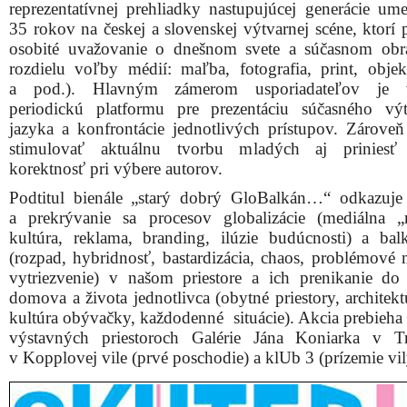
reprezentatívnej prehliadky nastupujúcej generácie um
35 rokov na českej a slovenskej výtvarnej scéne, ktorí 
osobité uvažovanie o dnešnom svete a súčasnom obr
rozdielu voľby médií: maľba, fotografia, print, objek
a pod.). Hlavným zámerom usporiadateľov je v
periodickú platformu pre prezentáciu súčasného vý
jazyka a konfrontácie jednotlivých prístupov. Zárove
stimulovať aktuálnu tvorbu mladých aj priniesť
korektnosť pri výbere autorov.
Podtitul bienále „starý dobrý GloBalkán…“ odkazuje 
a prekrývanie sa procesov globalizácie (mediálna 
kultúra, reklama, branding, ilúzie budúcnosti) a balk
(rozpad, hybridnosť, bastardizácia, chaos, problémové 
vytriezvenie) v našom priestore a ich prenikanie do 
domova a života jednotlivca (obytné priestory, architek
kultúra obývačky, každodenné situácie). Akcia prebieha
výstavných priestoroch Galérie Jána Koniarka v T
v Kopplovej vile (prvé poschodie) a klUb 3 (prízemie vil