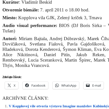
Kurátor
: Vladimír Beskid
Otvorenie bienále:
7. apríl 2011 o 18.00 hod.
Miesto:
Kopplova vila GJK, Zelený kríček 3, Trnava
Audio visual performance:
BIOS (DJ Boris Sirka – 
Tušan)
Autori:
Miriam Bajtala, Andrej Dúbravský, Marek Číha
Dovičáková, Svetlana Fialová, Pavla Gajdošíková, 
Hladeková, Dorota Kenderová, Šymon Kliman, Eva Ko
Alice Nikitinová, Daniel Pitín, Jakub Reken
Rembovský, Lucia Sceranková, Martin Špirec, Marek Th
Thýn, Monika Vrancová.
Zdieľajte článok:
X
Facebook
WhatsApp
E-mail
ARCHÍVNE ČLÁNKY:
V Kopplovej vile otvoria výstavu Imagine manželov Kubinský