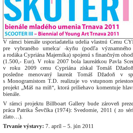
V rámci bienále usporiadatelia udelia vlastnú Cenu 
pre vybraného umelca/ -kyňu (podľa významného 
a rodáka Cypriána Majerníka) spojenú s finančným oho
(1.500,- Eur). V roku 2007 bola laureátkou Pavla Sce
v roku 2009 cenu Cypriána získal Tomáš Džadoň
posledne menovaný laureát Tomáš Džadoň v spo
s Monogramistom T.D. realizuje vo vstupnom priestore
projekt „Máš na míň“, ktorá priliehavo komentuje hla
bienále.
V rámci projektu Billboart Gallery bude zároveň prez
práca Patrika Ševčíka (1974): Svedomie, 2011 ( zo sér
zlato…).
Trvanie výstavy:
7. apríl – 5. jún 2011