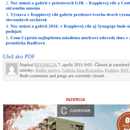
Noc múzeí a galérií v priestoroch GJK – Kopplovej vile a Cen
súčasného umenia
Výstava v Kopplovej vile galérie predstaví tvorbu dvoch význ
slovenských sochárok
Noc múzeí a galérií 2016: v Kopplovej vile aj Synagóge bude 
podujatí
Cenu Cyprián najlepšiemu mladému umelcovi odovzdá dnes v g
premiérka Radičová
Ulož ako PDF
Napísal
REDAKCIA
7. apríla 2011 0:01. Článok je zaradený
rubriky:
Ďalšie správy
,
Galéria Jána Koniarka
,
Kultúra
.
RSS 
Both comments and pings are currently closed.
INZERCIA