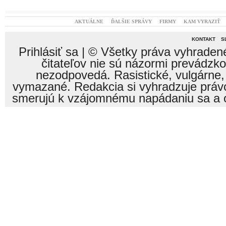
AKTUÁLNE
ĎALŠIE SPRÁVY
FIRMY
KAM VYRAZIŤ
KONTAKT
S
Prihlásiť sa
| © Všetky práva vyhraden
čitateľov nie sú názormi prevádzk
nezodpovedá. Rasistické, vulgárne,
vymazané. Redakcia si vyhradzuje právo
smerujú k vzájomnému napádaniu sa a o