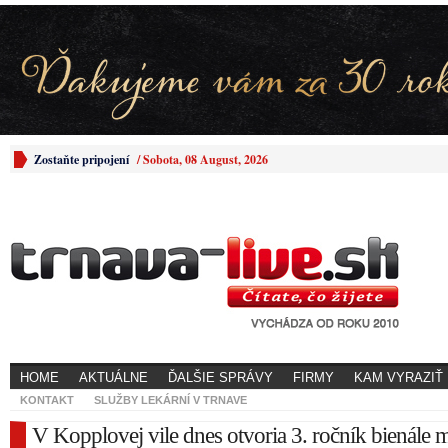
Zostaňte pripojení
/
Sobota, 08 August, 2026
HOME
AKTUÁLNE
ĎALŠIE SPRÁVY
FIRMY
KAM VYRAZIŤ
KONTAKT
SLUŽBY LEKÁRNÍ V TRNAVE
V Kopplovej vile dnes otvoria 3. ročník bienále 