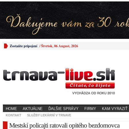
Zostaňte pripojení
/
Štvrtok, 06 August, 2026
HOME
AKTUÁLNE
ĎALŠIE SPRÁVY
FIRMY
KAM VYRAZIŤ
KONTAKT
SLUŽBY LEKÁRNÍ V TRNAVE
Mestskí policajti ratovali opitého bezdomovca