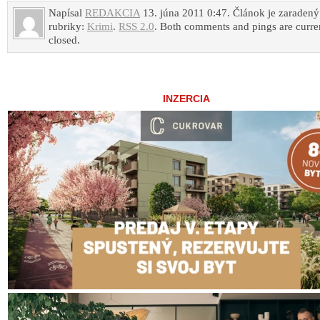
Napísal
REDAKCIA
13. júna 2011 0:47. Článok je zaradený
rubriky:
Krimi
.
RSS 2.0
. Both comments and pings are curre
closed.
INZERCIA