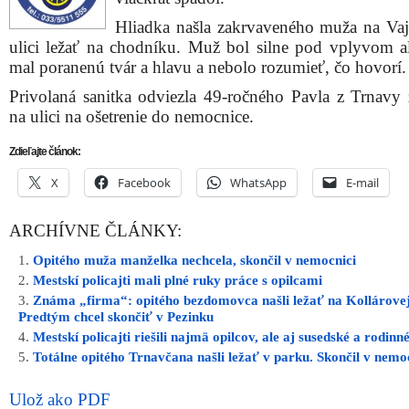
Hliadka našla zakrvaveného muža na Va
ulici ležať na chodníku. Muž bol silne pod vplyvom a
mal poranenú tvár a hlavu a nebolo rozumieť, čo hovorí.
Privolaná sanitka odviezla 49-ročného Pavla z Trnavy 
na ulici na ošetrenie do nemocnice.
Zdieľajte článok:
X
Facebook
WhatsApp
E-mail
ARCHÍVNE ČLÁNKY:
Opitého muža manželka nechcela, skončil v nemocnici
Mestskí policajti mali plné ruky práce s opilcami
Známa „firma“: opitého bezdomovca našli ležať na Kollárovej
Predtým chcel skončiť v Pezinku
Mestskí policajti riešili najmä opilcov, ale aj susedské a rodinn
Totálne opitého Trnavčana našli ležať v parku. Skončil v nemo
Ulož ako PDF