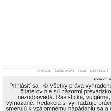
AKTUÁLNE
ĎALŠIE SPRÁVY
FIRMY
KAM VYRAZIŤ
KONTAKT
S
Prihlásiť sa
| © Všetky práva vyhraden
čitateľov nie sú názormi prevádzk
nezodpovedá. Rasistické, vulgárne,
vymazané. Redakcia si vyhradzuje právo
smerujú k vzájomnému napádaniu sa a o