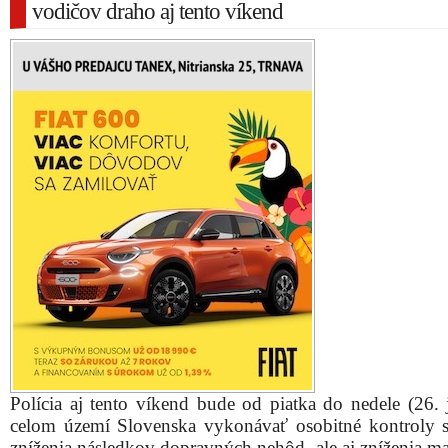
vodičov draho aj tento víkend
Polícia aj tento víkend bude od piatka do nedele (26. 
celom území Slovenska vykonávať osobitné kontroly 
zníženia následkov dopravných nehôd, ale aj zníženia ma