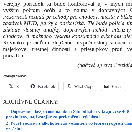
Verejný poriadok sa bude kontrolovať aj v iných mi
vyšším počtom osôb a to najmä v dopravných šp
Pozornosti neujdú priechody pre chodcov, miesta v blízko
zastávok MHD, parky a parkoviská. Tie bude polícia ti
základe vlastnej analýzy dopravných nehôd, intenzit
chodcov, či možného výskytu konzumácie alkoholu ale
Rovnako je cieľom zlepšenie bezpečnostnej situácie 
majetkovej trestnej činnosti a priestupkov proti v
poriadku.
(tlačová správa Prezídi
Zdieľajte článok:
X
Facebook
WhatsApp
E-mail
ARCHÍVNE ČLÁNKY:
Dopravno – bezpečnostná akcia Sito odhalila v kraji vyše 400
previnilcov, najčastejšie za prekročenie rýchlosti
Počet vodičov s alkoholom za volantom vo februári oproti vla
vzrástol