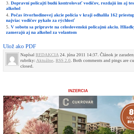
Dopravní policajti budú kontrolovať vodičov, rozdajú im aj te
alkohol
Počas štvorhodinovej akcie polícia v kraji odhalila 162 priestu
najviac vodičov pykalo za rýchlosť
V sobotu sa pripravte na celoslovenskú policajnú akciu. Hliadk
zamerajú aj na alkohol za volantom
Ulož ako PDF
Napísal
REDAKCIA
24. júna 2011 14:37. Článok je zarade
rubriky:
Aktuálne
.
RSS 2.0
. Both comments and pings are cu
closed.
INZERCIA