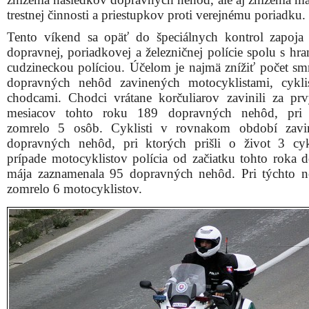
trestnej činnosti a priestupkov proti verejnému poriadku.
Tento víkend sa opäť do špeciálnych kontrol zapoja p
dopravnej, poriadkovej a železničnej polície spolu s hr
cudzineckou políciou. Účelom je najmä znížiť počet sm
dopravných nehôd zavinených motocyklistami, cykli
chodcami. Chodci vrátane korčuliarov zavinili za pr
mesiacov tohto roku 189 dopravných nehôd, pri 
zomrelo 5 osôb. Cyklisti v rovnakom období zavin
dopravných nehôd, pri ktorých prišli o život 3 cyk
prípade motocyklistov polícia od začiatku tohto roka 
mája zaznamenala 95 dopravných nehôd. Pri týchto 
zomrelo 6 motocyklistov.