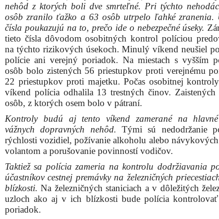
nehôd z ktorých boli dve smrteľné. Pri týchto nehodá
osôb zranilo ťažko a 63 osôb utrpelo ľahké zranenia.
čísla poukazujú na to, prečo ide o nebezpečné úseky.
Zár
tieto čísla dôvodom osobitných kontrol políciou pred
na týchto rizikových úsekoch. Minulý víkend neušiel po
polície ani verejný poriadok. Na miestach s vyšším
osôb bolo zistených 56 priestupkov proti verejnému po
22 priestupkov proti majetku. Počas osobitnej kontrol
víkend polícia odhalila 13 trestných činov. Zaistených
osôb, z ktorých osem bolo v pátraní.
Kontroly budú aj tento víkend zamerané na hlavné
vážnych dopravných nehôd.
Tými sú nedodržanie po
rýchlosti vozidiel, požívanie alkoholu alebo návykových
volantom a porušovanie povinností vodičov.
Taktiež sa polícia zameria na kontrolu dodržiavania po
účastníkov cestnej premávky na železničných priecestiac
blízkosti.
Na železničných staniciach a v dôležitých žele
uzloch ako aj v ich blízkosti bude polícia kontrolovať
poriadok.