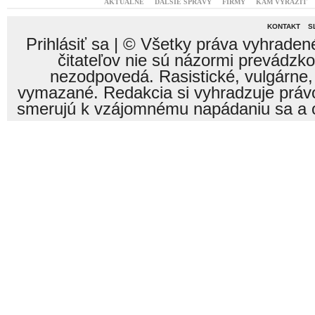
AKTUÁLNE
ĎALŠIE SPRÁVY
FIRMY
KAM VYRAZIŤ
KONTAKT
S
Prihlásiť sa
| © Všetky práva vyhraden
čitateľov nie sú názormi prevádzk
nezodpovedá. Rasistické, vulgárne,
vymazané. Redakcia si vyhradzuje právo
smerujú k vzájomnému napádaniu sa a o