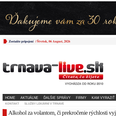
Zostaňte pripojení
/
Štvrtok, 06 August, 2026
HOME
AKTUÁLNE
ĎALŠIE SPRÁVY
FIRMY
KAM VYRAZIŤ
KONTAKT
SLUŽBY LEKÁRNÍ V TRNAVE
Alkohol za volantom, či prekročenie rýchlosti vy