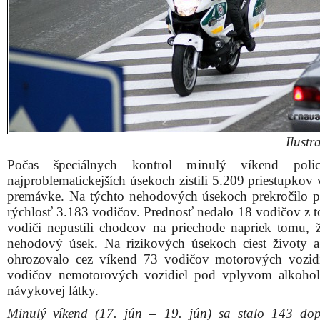
Ilustr
Počas špeciálnych kontrol minulý víkend polic
najproblematickejších úsekoch zistili 5.209 priestupkov 
premávke. Na týchto nehodových úsekoch prekročilo 
rýchlosť 3.183 vodičov. Prednosť nedalo 18 vodičov z to
vodiči nepustili chodcov na priechode napriek tomu, ž
nehodový úsek. Na rizikových úsekoch ciest životy a
ohrozovalo cez víkend 73 vodičov motorových vozid
vodičov nemotorových vozidiel pod vplyvom alkohol
návykovej látky.
Minulý víkend (17. jún – 19. jún) sa stalo 143 do