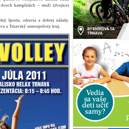
 dvoch kategóriách – muži (dvojice)
ný športu, zdravia a dobrej nálady.
nava a Trnavský samosprávny kraj.