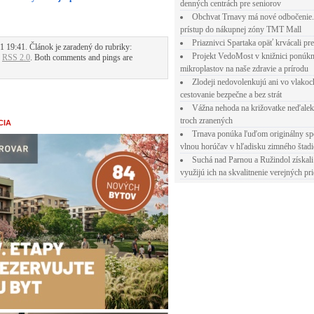
denných centrách pre seniorov
Obchvat Trnavy má nové odbočenie.
prístup do nákupnej zóny TMT Mall
Priaznivci Spartaka opäť krvácali pr
1 19:41. Článok je zaradený do rubriky:
Projekt VedoMost v knižnici ponúkn
.
RSS 2.0
. Both comments and pings are
mikroplastov na naše zdravie a prírodu
Zlodeji nedovolenkujú ani vo vlakoc
cestovanie bezpečne a bez strát
Vážna nehoda na križovatke neďalek
troch zranených
CIA
Trnava ponúka ľuďom originálny sp
vlnou horúčav v hľadisku zimného štad
Suchá nad Parnou a Ružindol získali
využijú ich na skvalitnenie verejných pri