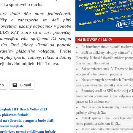
osti a športového ducha.
torý dodá dňu punc jedinečnosti.
vičky a zabezpečte im deň plný
edovšetkým úžasný odpočinok v podobe
 MARY KAY, ktoré sa o vaše polovičky
 atmosféru vám spríjemní DJ svojou
tím. Tretí júlový víkend sa ponesie
Po brutálnom útoku skončil taxikár 
ateľov plážového volejbalu. Príďte
Blíži sa unikátny „dvojitý súmrak“ a
eň plný športu, zábavy, relaxu a dobrej
Perzeidy. Nebeské divadlo môžete pozor
jbalového oddielu HIT Trnava.
Šianec nad Hlohovcom
Zažite múzeum inak. V Trnave sa bu
a bojovať v barokovom podzemí
Na súkromných pozemkoch Trnavča
pp
E-mail
šiesty raz vysádzať desiatky stromov od
Športový areál na SPŠ technickej v 
kompletnou premenou. Župa podpísala 
práce za 1,5 milióna eur
Na Červenom Kameni ožijú hradné l
olejbale HIT Beach Volley 2013
príbehy dávnych čias
 v plážovom futbale
Žulčák spieva Filipa: Pocta legendá
l na výbornú, v auguste bude ďalší
tento piatok na Zelenom Kríčku
žovom volejbale
Mesto obnovilo interiérové vybaven
atraktívny turnaj v plážovom futbale