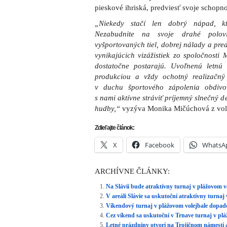
pieskové ihriská, predviesť svoje schopn
„Niekedy stačí len dobrý nápad, k
Nezabudnite na svoje drahé polo
vyšportovaných tiel, dobrej nálady a pr
vynikajúcich vizážistiek zo spoločnosti
dostatočne postarajú. Uvoľnenú letnú
produkciou a vždy ochotný realizačný 
v duchu športového zápolenia obdivov
s nami aktívne stráviť príjemný slnečný d
hudby,“
vyzýva Monika Mičúchová z vole
Zdieľajte článok:
X
Facebook
WhatsA
ARCHÍVNE ČLÁNKY:
Na Slávii bude atraktívny turnaj v plážovom v
V areáli Slávie sa uskutoční atraktívny turnaj
Víkendový turnaj v plážovom volejbale dopado
Cez víkend sa uskutoční v Trnave turnaj v plá
Letné prázdniny otvorí na Trojičnom námestí 