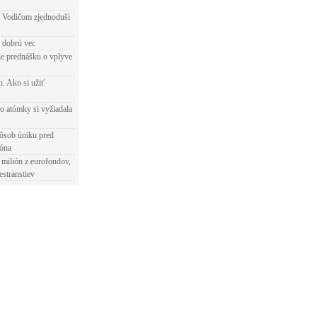
 Vodičom zjednoduší
e dobrú vec
e prednášku o vplyve
h. Ako si užiť
o atómky si vyžiadala
ôsob úniku pred
ióna
 milión z eurofondov,
estranstiev