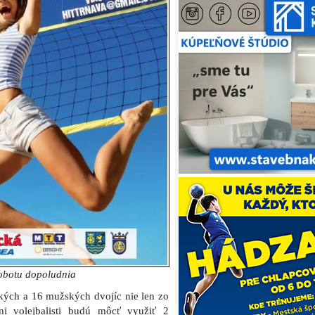
sobotu dopoludnia
ských a 16 mužských dvojíc nie len zo
vni volejbalisti budú môcť využiť 2