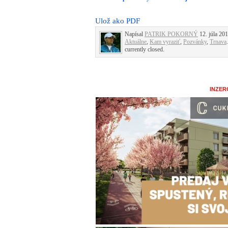
Ulož ako PDF
Napísal
PATRIK POKORNÝ
12. júla 201
Aktuálne
,
Kam vyraziť
,
Pozvánky
,
Trnava
currently closed.
INZER