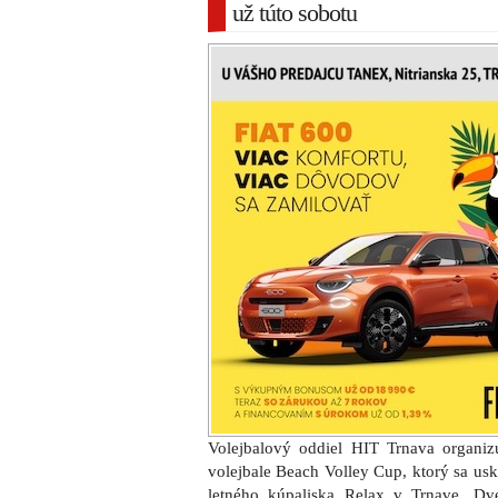
už túto sobotu
Volejbalový oddiel HIT Trnava organiz
volejbale Beach Volley Cup, ktorý sa usk
letného kúpaliska Relax v Trnave. Dv