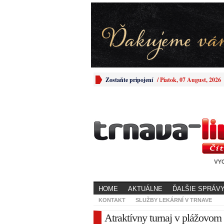
Zostaňte pripojení
/
Piatok, 07 August, 2026
HOME
AKTUÁLNE
ĎALŠIE SPRÁV
KONTAKT
SLUŽBY LEKÁRNÍ V TRNAVE
Atraktívny turnaj v plážovom