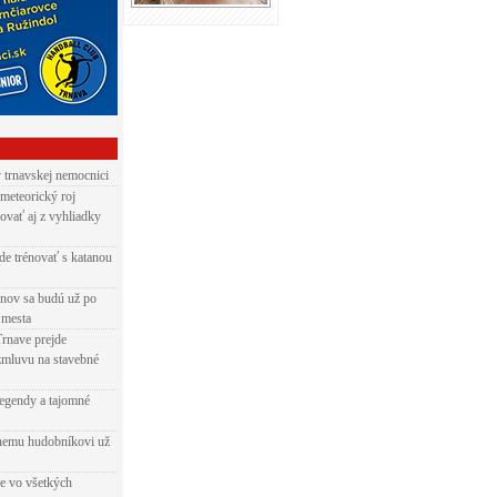
v trnavskej nemocnici
 meteorický roj
ovať aj z vyhliadky
de trénovať s katanou
nov sa budú už po
 mesta
Trnave prejde
zmluvu na stavebné
egendy a tajomné
rnemu hudobníkovi už
ie vo všetkých