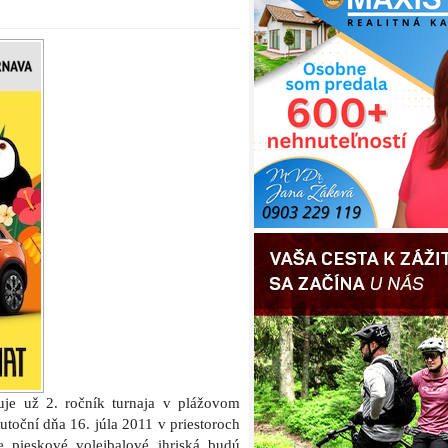
uje už 2. ročník turnaja v plážovom
utoční dňa 16. júla 2011 v priestoroch
e pieskové volejbalové ihriská budú