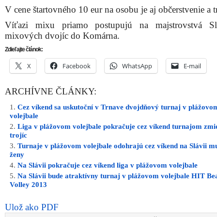
V cene štartovného 10 eur na osobu je aj občerstvenie a t
Víťazi mixu priamo postupujú na majstrovstvá Sl
mixových dvojíc do Komárna.
Zdieľajte článok:
X
Facebook
WhatsApp
E-mail
ARCHÍVNE ČLÁNKY:
Cez víkend sa uskutoční v Trnave dvojdňový turnaj v plážovo
volejbale
Liga v plážovom volejbale pokračuje cez víkend turnajom zm
trojíc
Turnaje v plážovom volejbale odohrajú cez víkend na Slávii mu
ženy
Na Slávii pokračuje cez víkend liga v plážovom volejbale
Na Slávii bude atraktívny turnaj v plážovom volejbale HIT Be
Volley 2013
Ulož ako PDF