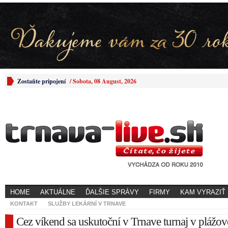
Zostaňte pripojení
/
Sobota, 08 August, 2026
HOME
AKTUÁLNE
ĎALŠIE SPRÁVY
FIRMY
KAM VYRAZIŤ
KONTAKT
SLUŽBY LEKÁRNÍ V TRNAVE
Cez víkend sa uskutoční v Trnave turnaj v plážo