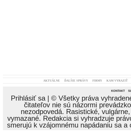
AKTUÁLNE
ĎALŠIE SPRÁVY
FIRMY
KAM VYRAZIŤ
KONTAKT
S
Prihlásiť sa
| © Všetky práva vyhraden
čitateľov nie sú názormi prevádzk
nezodpovedá. Rasistické, vulgárne,
vymazané. Redakcia si vyhradzuje právo
smerujú k vzájomnému napádaniu sa a o