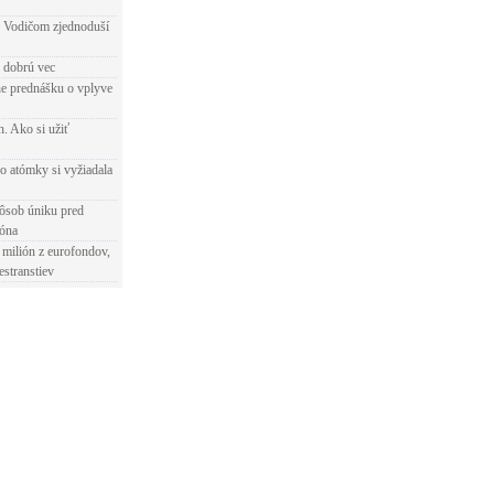
 Vodičom zjednoduší
e dobrú vec
e prednášku o vplyve
h. Ako si užiť
o atómky si vyžiadala
ôsob úniku pred
ióna
 milión z eurofondov,
estranstiev