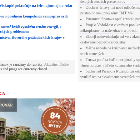
denných centrách pre seniorov
Viskupič pokračuje na čele najmenej do roku
Obchvat Trnavy má nové odbočenie.
prístup do nákupnej zóny TMT Mall
om o posilnení kompetencií samosprávnych
Priaznivci Spartaka opäť krvácali pr
Projekt VedoMost v knižnici ponúkn
rozené kvôli vysokým cenám energií, s
mikroplastov na naše zdravie a prírodu
tických problémom
Zlodeji nedovolenkujú ani vo vlakoc
níctva. Hovorili o požiadavkách krajov v
cestovanie bezpečne a bez strát
Vážna nehoda na križovatke neďalek
troch zranených
Trnava ponúka ľuďom originálny sp
Článok je zaradený do rubriky:
Aktuálne
,
Ďalšie
vlnou horúčav v hľadisku zimného štad
 and pings are currently closed.
Suchá nad Parnou a Ružindol získali
využijú ich na skvalitnenie verejných pri
CIA