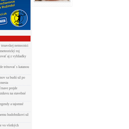
v trnavskej nemocnici
 meteorický roj
ovať aj z vyhliadky
de trénovať s katanou
nov sa budú už po
 mesta
Trnave prejde
zmluvu na stavebné
egendy a tajomné
rnemu hudobníkovi už
ie vo všetkých