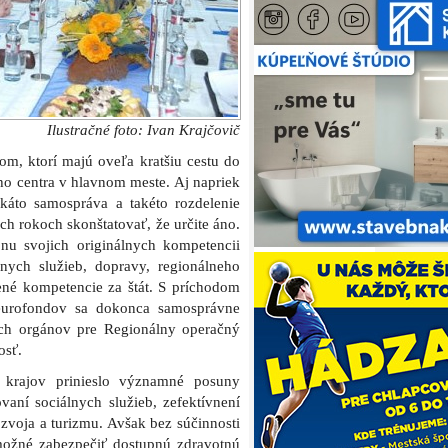
Ilustračné foto: Ivan Krajčovič
om, ktorí majú oveľa kratšiu cestu do
ho centra v hlavnom meste. Aj napriek
káto samospráva a takéto rozdelenie
h rokoch skonštatovať, že určite áno.
u svojich originálnych kompetencii
álnych služieb, dopravy, regionálneho
ené kompetencie za štát. S príchodom
eurofondov sa dokonca samosprávne
kých orgánov pre Regionálny operačný
osť.
 krajov prinieslo významné posuny
vaní sociálnych služieb, zefektívnení
ozvoja a turizmu. Avšak bez súčinnosti
možné zabezpečiť dostupnú zdravotnú