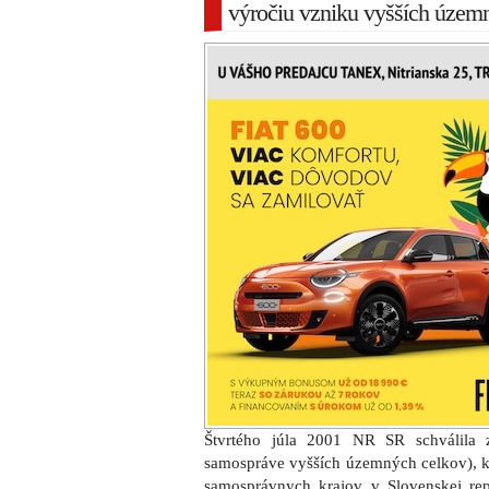
výročiu vzniku vyšších územ
Štvrtého júla 2001 NR SR schválila
samospráve vyšších územných celkov), kt
samosprávnych krajov v Slovenskej repu