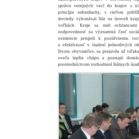
správu verejných vecí do krajov s ic
princípu subsidiarity, s cieľom pribl
dovtedy vykonával štát na úroveň kra
voľbách. Kraje sa stali ochrancam
zodpovednosť za významnú časť sociál
existencie prispeli k pozitívnemu ro
a efektívnosť v riadení jednotlivých o
života obyvateľov, sa prejavila až vďak
oveľa lepšie chápu a poznajú domá
prostredníctvom rozhodnutí štátnych úra