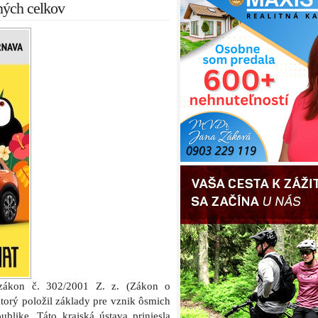
ných celkov
 zákon č. 302/2001 Z. z. (Zákon o
orý položil základy pre vznik ôsmich
blike. Táto krajská ústava priniesla