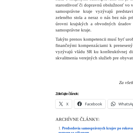
starostlivosť či dopravnú obslužnosť vo 
samosprávne kraje vyzývajú predstav
zeleného stola a neraz o nás bez nás pri
úrovni krajských a obvodných úradov
samosprávne kraje.
Takýto prenos kompetencii musí byť ur
finančnými kompenzáciami k prenesen
vyzývajú vládu SR ku konštruktívnej di
skvalitnenia verejných služieb pre obyvat
Za vše
Zdieľajte článok:
X
Facebook
WhatsA
ARCHÍVNE ČLÁNKY:
Predsedovia samosprávnych krajov po rokovaní
rozpore so zákonom