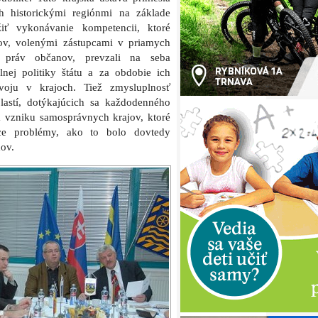
h historickými regiónmi na základe
ížiť vykonávanie kompetencii, ktoré
jov, volenými zástupcami v priamych
i práv občanov, prevzali na seba
nej politiky štátu a za obdobie ich
zvoju v krajoch. Tiež zmysluplnosť
blastí, dotýkajúcich sa každodenného
a vzniku samosprávnych krajov, ktoré
ce problémy, ako to bolo dovtedy
dov.