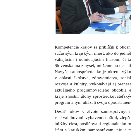
Kompetencie krajov sa priblížili k občan
súčasných krajských miest, ako do jedné
váhajúcim i odmietajúcim hlasom, či ta
Slovenska má zmysel, môžeme po desiatic
Navyše samosprávne kraje okrem výkon
v oblasti školstva, zdravotníctva, soci
rozvoja a kultúry, vykonávajú aj prenes
aktuálneho programovacieho obdobia 
kraje zhostili úlohy sprostredkovateľs
program a tým ukázali svoju opodstatnen
Desať rokov v živote samosprávnych
v skvalitňovaní vybavenosti škôl, zlepšo
údržby ciest, posilňovaní regionálneho r
štátu s krajskými samosprávami nie je 