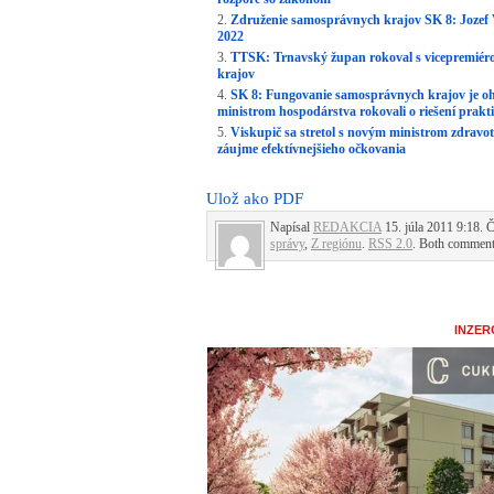
Združenie samosprávnych krajov SK 8: Jozef 
2022
TTSK: Trnavský župan rokoval s vicepremiér
krajov
SK 8: Fungovanie samosprávnych krajov je oh
ministrom hospodárstva rokovali o riešení prak
Viskupič sa stretol s novým ministrom zdravot
záujme efektívnejšieho očkovania
Ulož ako PDF
Napísal
REDAKCIA
15. júla 2011 9:18. 
správy
,
Z regiónu
.
RSS 2.0
. Both comments
INZER