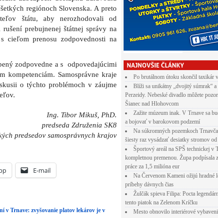
všetkých regiónoch Slovenska. A preto
iteľov štátu, aby nerozhodovali od
 rušení prebujnenej štátnej správy na
 s cieľom prenosu zodpovednosti na
obený zodpovedne a s odpovedajúcimi
ým kompetenciám. Samosprávne kraje
Po brutálnom útoku skončil taxikár 
skusii o týchto problémoch v záujme
Blíži sa unikátny „dvojitý súmrak“ a
eľov.
Perzeidy. Nebeské divadlo môžete pozor
Šianec nad Hlohovcom
Zažite múzeum inak. V Trnave sa bu
Ing. Tibor Mikuš, PhD.
a bojovať v barokovom podzemí
predseda Združenia SK8
Na súkromných pozemkoch Trnavča
tkých predsedov samosprávnych krajov
šiesty raz vysádzať desiatky stromov od
Športový areál na SPŠ technickej v 
kompletnou premenou. Župa podpísala 
práce za 1,5 milióna eur
pp
E-mail
Na Červenom Kameni ožijú hradné l
príbehy dávnych čias
Žulčák spieva Filipa: Pocta legendá
tento piatok na Zelenom Kríčku
 v Trnave: zvyšovanie platov lekárov je v
Mesto obnovilo interiérové vybaven