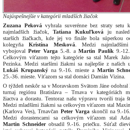
Najúspešnejšie v kategórii mladších žiačok
Zuzana Peková
vyhrala suverénne bez straty setu k
najmladších žiačok,
Tatiana Kukuľková
ju nasled
starších žiačkach, kde jej vo finále bola súperkou o
kolegyňa
Kristína Mesková
. Medzi najmladšími
vybojoval
Peter Varga
5.-8. a
Martin
Paulík
9.-12.
Celkovým víťazom tejto kategórie sa stal Marek Jal
Pezinka. Medzi staršími žiakmi sa najlepšie z našich u
Lukáš
Krupanský
na 9.-16. mieste a
Martin
Schne
25.-36. mieste. Víťazom sa stal domáci Damián Vizina.
O týždeň neskôr sa v Moravskom Svätom Jáne odohral 
turnaj regiónu Bratislava – Trnava v kategóriách m
žiactva a dorastu. Tentoraz našu výpravu tvorili traja št
Medzi mladšími žiakmi sa celkovým víťazom stal Max
(Karlova Ves), Trnavčan
Peter
Varga
skončil na 9.-16.
Medzi dorastencami sa celkovým víťazom stal Ada
Martin
Schneider
obsadil 9.-16. priečku. Súťaž dievč