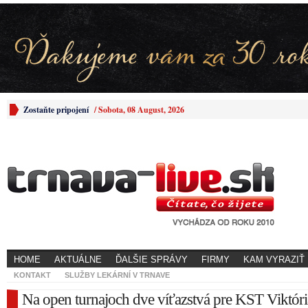
Zostaňte pripojení
/
Sobota, 08 August, 2026
HOME
AKTUÁLNE
ĎALŠIE SPRÁVY
FIRMY
KAM VYRAZIŤ
KONTAKT
SLUŽBY LEKÁRNÍ V TRNAVE
Na open turnajoch dve víťazstvá pre KST Viktóri