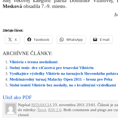
istej vekovej kategórii patrila Dominike Vizinovej,
Mesková
obsadila 7.-9. miesto.
I
Zdieľajte článok:
X
Facebook
WhatsApp
E-mail
ARCHÍVNE ČLÁNKY:
Viktória s troma medailami
Stolný tenis: dve víťazstvá pre trnavskú Viktóriu
Vynikajúce výsledky Viktórie na turnajoch Slovenského pohár
Medzinárodný turnaj Malacky Open 2011 – bronz pre Peka
Stolní tenisti Viktórie bez medaily, no s kvalitnými výsledkami
Ulož ako PDF
Napísal
REDAKCIA
23. novembra 2011 23:01. Článok je z
do rubriky:
Šport
.
RSS 2.0
. Both comments and pings are cur
closed.