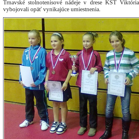
Trnavské stolnotenisové nádeje v drese KST Viktóri
vybojovali opäť vynikajúce umiestnenia.