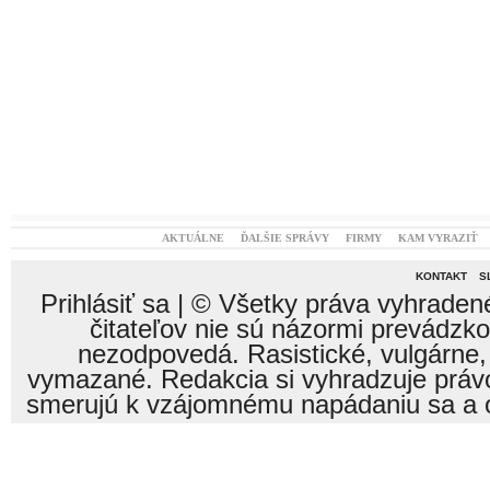
AKTUÁLNE
ĎALŠIE SPRÁVY
FIRMY
KAM VYRAZIŤ
KONTAKT
S
Prihlásiť sa
| © Všetky práva vyhraden
čitateľov nie sú názormi prevádzk
nezodpovedá. Rasistické, vulgárne,
vymazané. Redakcia si vyhradzuje právo
smerujú k vzájomnému napádaniu sa a o