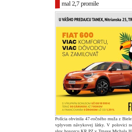
mal 2,7 promile
Polícia obvinila 47-ročného muža z Biel
vplyvom návykovej látky. V polovici 
slov hovorcu KR PZ v Trnave Michala Ha