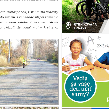
odič mikrospánok, zišiel mimo vozovky
do stromu. Pri nehode utrpel zranenia
čovi bola odobratá krv na zistenie
a ukázali, že vodič mal v krvi 2,73