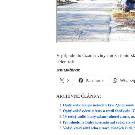
V prípade dokázania viny mu za tento sku
jeden rok.
Zdieľajte článok:
X
Facebook
WhatsA
ARCHÍVNE ČLÁNKY:
Opitý vodič mal po nehode v krvi 2,65 promile
Opitý vodič vyletel z cesty a zrazil chodkyňu. 
19-ročný vodič, ktorý takmer uhorel v aute, ma
Pri nehode na Bielej hore zahynul vodič, v krv
Vodič, ktorý zabil seba a troch mladých ľudí, 