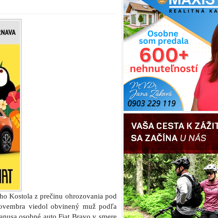
eho Kostola z prečinu ohrozovania pod
novembra viedol obvinený muž podľa
nusa osobné auto Fiat Bravo v smere