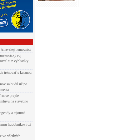
v trnavskej nemocnici
 meteorický roj
ovať aj z vyhliadky
de trénovať s katanou
nov sa budú už po
 mesta
Trnave prejde
zmluvu na stavebné
egendy a tajomné
rnemu hudobníkovi už
ie vo všetkých