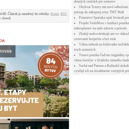
denných centrách pre seniorov
Obchvat Trnavy má nové odbočenie.
prístup do nákupnej zóny TMT Mall
:00. Článok je zaradený do rubriky:
Krimi
.
RSS
Priaznivci Spartaka opäť krvácali pr
y closed.
Projekt VedoMost v knižnici ponúkn
mikroplastov na naše zdravie a prírodu
Zlodeji nedovolenkujú ani vo vlakoc
cestovanie bezpečne a bez strát
CIA
Vážna nehoda na križovatke neďalek
troch zranených
Trnava ponúka ľuďom originálny sp
vlnou horúčav v hľadisku zimného štad
Suchá nad Parnou a Ružindol získali
využijú ich na skvalitnenie verejných pri