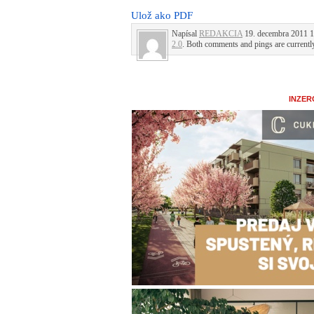
Ulož ako PDF
Napísal
REDAKCIA
19. decembra 2011 14
2.0
. Both comments and pings are currentl
INZER