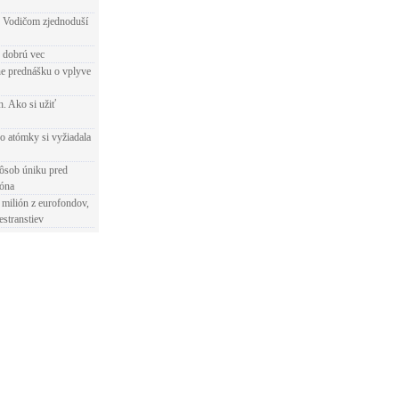
 Vodičom zjednoduší
e dobrú vec
e prednášku o vplyve
h. Ako si užiť
o atómky si vyžiadala
ôsob úniku pred
ióna
 milión z eurofondov,
estranstiev