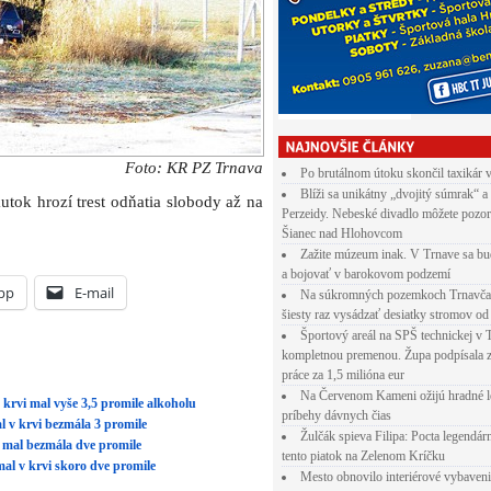
Foto: KR PZ Trnava
Po brutálnom útoku skončil taxikár 
Blíži sa unikátny „dvojitý súmrak“ a
tok hrozí trest odňatia slobody až na
Perzeidy. Nebeské divadlo môžete pozor
Šianec nad Hlohovcom
Zažite múzeum inak. V Trnave sa bu
a bojovať v barokovom podzemí
pp
E-mail
Na súkromných pozemkoch Trnavča
šiesty raz vysádzať desiatky stromov od
Športový areál na SPŠ technickej v 
kompletnou premenou. Župa podpísala 
práce za 1,5 milióna eur
Na Červenom Kameni ožijú hradné l
V krvi mal vyše 3,5 promile alkoholu
príbehy dávnych čias
l v krvi bezmála 3 promile
Žulčák spieva Filipa: Pocta legendá
i mal bezmála dve promile
tento piatok na Zelenom Kríčku
mal v krvi skoro dve promile
Mesto obnovilo interiérové vybaven