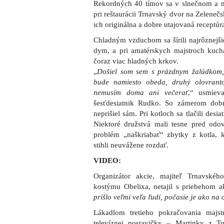
Rekordných 40 tímov sa v slnečnom a mr
pri reštaurácii Trnavský dvor na Zelenečsk
ich originálna a dobre utajovaná receptúra 
Chladným vzduchom sa šírili najrôznejši
dym, a pri amatérskych majstroch kuchá
čoraz viac hladných krkov.
„
Došiel som sem s prázdnym žalúdkom,
bude namiesto obeda, druhý olovrant
nemusím doma ani večerať
,“ usmiev
šesťdesiatnik Rudko. So zámerom dob
neprišiel sám. Pri kotloch sa tlačili desi
Niektoré družstvá mali tesne pred od
problém „naškriabať“ zbytky z kotla,
stihli neuvážene rozdať.
VIDEO:
Organizátor akcie, majiteľ Trnavské
kostýmu Obelixa, netajil s priebehom a
prišlo veľmi veľa ľudí, počasie je ako na
Lákadlom tretieho pokračovania majst
televíznej postavičky – Martinky z Tur