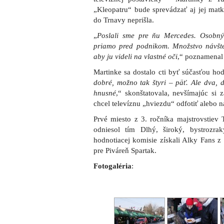
„Kleopatru“ bude sprevádzať aj jej matk
do Trnavy neprišla.
„
Poslali sme pre ňu Mercedes. Osobný š
priamo pred podnikom. Množstvo návštev
aby ju videli na vlastné oči
,“ poznamenal
Martinke sa dostalo cti byť súčasťou hod
dobré, možno tak štyri – päť. Ale dva, d
hnusné
,“ skonštatovala, nevšímajúc si
chcel televíznu „hviezdu“ odfotiť alebo na
Prvé miesto z 3. ročníka majstrovstiev 
odniesol tím Dlhý, široký, bystrozr
hodnotiacej komisie získali Alky Fans z 
pre Piváreň Spartak.
Fotogaléria
: