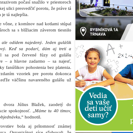
azivom počasí snažilo v priestoroch
ej ulici presvedčiť porotu, že práve tá
je tá najlepšia.
e vône, z komínov nad kotlami stúpal
roch sa s blížiacim záverom tiesnilo
 ale odídem najedený. Jeden gulášik
ový. Keď sa podarí, dám aj tretí a
al sa pod červené fúzy od gulášu
re – a hlavne zadarmo – sa najesť,
atky fanúšikov pohostenia bez platenia.
ovzdaním vzoriek pre porotu dokonca
 keďže väčšinu navareného gulášu už
ho dvora Július Blažek, zaodetý do
kcie spokojnosť. „
Máme tu 40 tímov,
 objednávku
,“ hodnotil.
rovstiev bola aj prítomnosť známej
ca. Organizátori síce sľubovali, že