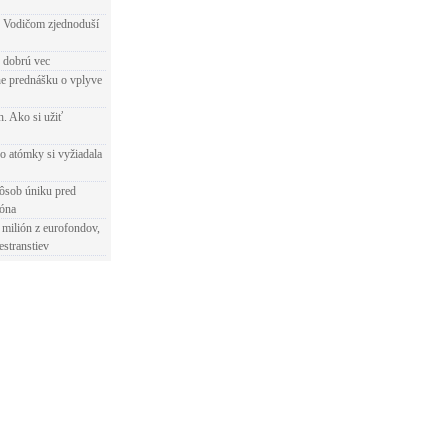
 Vodičom zjednoduší
e dobrú vec
e prednášku o vplyve
h. Ako si užiť
o atómky si vyžiadala
ôsob úniku pred
ióna
 milión z eurofondov,
estranstiev