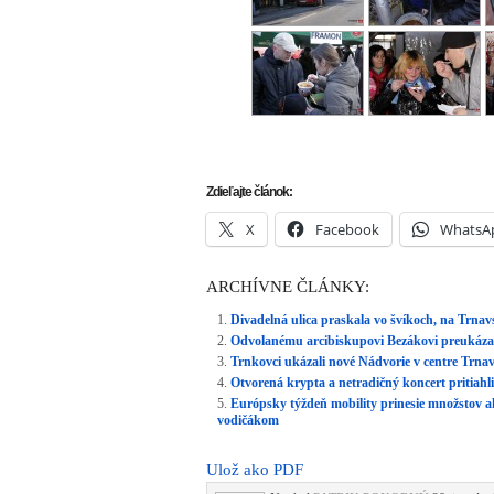
Zdieľajte článok:
X
Facebook
WhatsA
ARCHÍVNE ČLÁNKY:
Divadelná ulica praskala vo švíkoch, na Trnavs
Odvolanému arcibiskupovi Bezákovi preukáza
Trnkovci ukázali nové Nádvorie v centre Trnavy
Otvorená krypta a netradičný koncert pritiahl
Európsky týždeň mobility prinesie množstov a
vodičákom
Ulož ako PDF