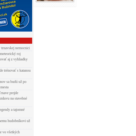
v trnavskej nemocnici
 meteorický roj
ovať aj z vyhliadky
de trénovať s katanou
nov sa budú už po
 mesta
Trnave prejde
zmluvu na stavebné
egendy a tajomné
rnemu hudobníkovi už
ie vo všetkých