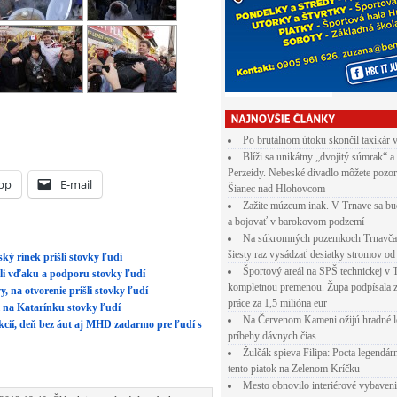
Po brutálnom útoku skončil taxikár 
Blíži sa unikátny „dvojitý súmrak“ a
Perzeidy. Nebeské divadlo môžete pozor
pp
E-mail
Šianec nad Hlohovcom
Zažite múzeum inak. V Trnave sa bu
a bojovať v barokovom podzemí
Na súkromných pozemkoch Trnavča
šiesty raz vysádzať desiatky stromov od
ký rínek prišli stovky ľudí
Športový areál na SPŠ technickej v 
li vďaku a podporu stovky ľudí
kompletnou premenou. Župa podpísala 
, na otvorenie prišli stovky ľudí
práce za 1,5 milióna eur
i na Katarínku stovky ľudí
Na Červenom Kameni ožijú hradné l
kcií, deň bez áut aj MHD zadarmo pre ľudí s
príbehy dávnych čias
Žulčák spieva Filipa: Pocta legendá
tento piatok na Zelenom Kríčku
Mesto obnovilo interiérové vybaven