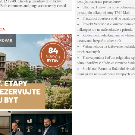
2012 19:49. Článok je zaradený do rubriky:
denných centrách pre seniorov
 Both comments and pings are currently closed.
Obchvat Trnavy má nové odbočenie.
prístup do nákupnej zóny TMT Mall
Priaznivci Spartaka opäť krvácali pr
Projekt VedoMost v knižnici ponúkn
mikroplastov na naše zdravie a prírodu
CIA
Zlodeji nedovolenkujú ani vo vlakoc
cestovanie bezpečne a bez strát
Vážna nehoda na križovatke neďalek
troch zranených
Trnava ponúka ľuďom originálny sp
vlnou horúčav v hľadisku zimného štad
Suchá nad Parnou a Ružindol získali
využijú ich na skvalitnenie verejných pri