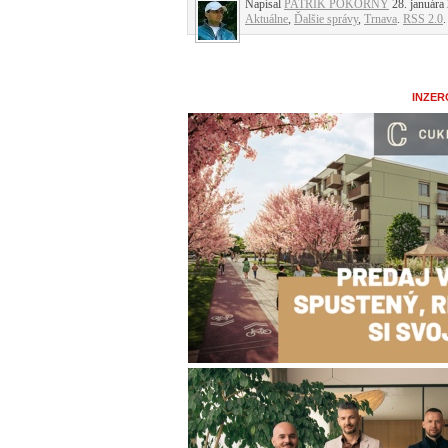
Napísal
PATRIK POKORNÝ
28. januára 
Aktuálne
,
Ďalšie správy
,
Trnava
.
RSS 2.0
.
INZER