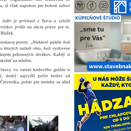
a, tá však napokon pre bolesti zubov
ofér ju priviezol z Turca a vyložil
níkov prišlo na akciu práve pre to,
 Blažek.
notiacej poroty. „
Niektoré guláše boli
o ktorých naliali víno, boli vyslovene
 záujem prítomných divákov. Každý si
krútiť na telefón.
Trnavy vo varení kotlového gulášu si
aký, druhý najvyšší počet bodov od
Červeníka, pohár pre tretieho sa ušiel