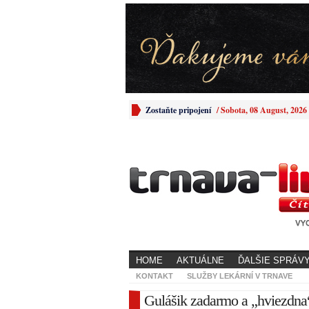
Zostaňte pripojení
/
Sobota, 08 August, 2026
HOME
AKTUÁLNE
ĎALŠIE SPRÁV
KONTAKT
SLUŽBY LEKÁRNÍ V TRNAVE
Gulášik zadarmo a „hviezdna“